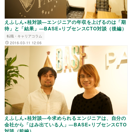
えふしん×桂対談―エンジニアの年収を上げるのは「期
待」と「結果」―BASE×リブセンスCTO対談（後編）
転職・キャリアコラム
2016-03-11 12:06
えふしん×桂対談―今求められるエンジニアは、自分の
会社から「はみ出ている人」―BASE×リブセンスCTO
対談（前編）