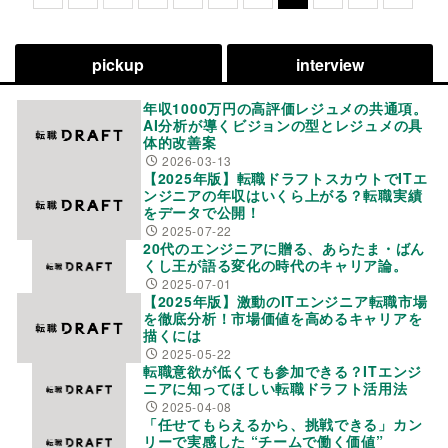
pickup
interview
年収1000万円の高評価レジュメの共通項。
AI分析が導くビジョンの型とレジュメの具
体的改善案
2026-03-13
【2025年版】転職ドラフトスカウトでITエ
ンジニアの年収はいくら上がる？転職実績
をデータで公開！
2025-07-22
20代のエンジニアに贈る、あらたま・ばん
くし王が語る変化の時代のキャリア論。
2025-07-01
【2025年版】激動のITエンジニア転職市場
を徹底分析！市場価値を高めるキャリアを
描くには
2025-05-22
転職意欲が低くても参加できる？ITエンジ
ニアに知ってほしい転職ドラフト活用法
2025-04-08
「任せてもらえるから、挑戦できる」カン
リーで実感した “チームで働く価値”