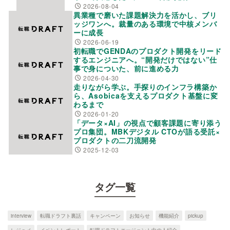
2026-08-04
異業種で磨いた課題解決力を活かし、ブリ
ッジワンへ。裁量のある環境で中核メンバ
ーに成長
2026-06-19
初転職でGENDAのプロダクト開発をリード
するエンジニアへ。“開発だけではない”仕
事で身についた、前に進める力
2026-04-30
走りながら学ぶ。手探りのインフラ構築か
ら、Asobicaを支えるプロダクト基盤に変
わるまで
2026-01-20
「データ×AI」の視点で顧客課題に寄り添う
プロ集団。MBKデジタル CTOが語る受託×
プロダクトの二刀流開発
2025-12-03
タグ一覧
interview
転職ドラフト裏話
キャンペーン
お知らせ
機能紹介
pickup