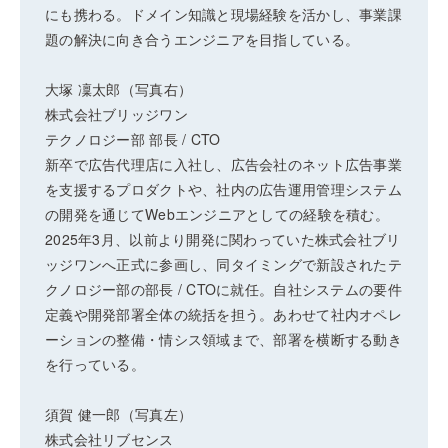
にも携わる。ドメイン知識と現場経験を活かし、事業課
題の解決に向き合うエンジニアを目指している。
大塚 凜太郎（写真右）
株式会社ブリッジワン
テクノロジー部 部長 / CTO
新卒で広告代理店に入社し、広告会社のネット広告事業
を支援するプロダクトや、社内の広告運用管理システム
の開発を通じてWebエンジニアとしての経験を積む。
2025年3月、以前より開発に関わっていた株式会社ブリ
ッジワンへ正式に参画し、同タイミングで新設されたテ
クノロジー部の部長 / CTOに就任。自社システムの要件
定義や開発部署全体の統括を担う。あわせて社内オペレ
ーションの整備・情シス領域まで、部署を横断する動き
を行っている。
須賀 健一郎（写真左）
株式会社リブセンス