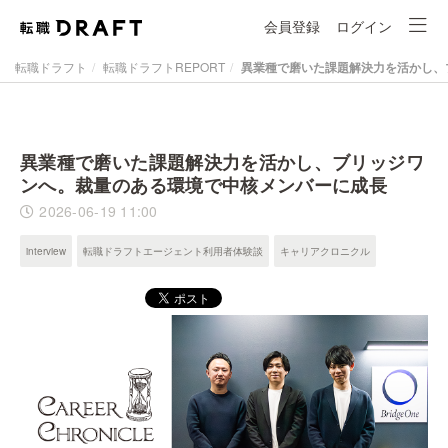
会員登録
ログイン
転職ドラフト
転職ドラフトREPORT
異業種で磨いた課題解決力を活かし、
異業種で磨いた課題解決力を活かし、ブリッジワ
ンへ。裁量のある環境で中核メンバーに成長
2026-06-19 11:00
interview
転職ドラフトエージェント利用者体験談
キャリアクロニクル