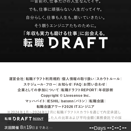
一昔前の、仕事だけの人生なんてイヤ。
でも、仕事に頑張らない人生だってイヤ。
自分らしく、仕事も人生も、磨いていきたい。
そう願うエンジニアたちのために。
「年収も実力も磨ける仕事」に出会える。
運営会社
転職ドラフト利用規約
個人情報の取り扱い
スカウトルール
スケジュール・フロー
お知らせ
FAQ
お問い合わせ
企業としての参加について
転職ドラフトREPORT
年収診断
Copyright © Livesense Inc.
マッハバイト
IESHIL
batonn（バトン）
転職会議
転職会議アワード2026 ITエンジニア
※2024年1月～2024年12月に転職ドラフトスカウトを通じて内定承諾し
た人のうち、年収がアップした人の比率および平均金額（業務委託での採
用を除く）
--
--
--
--
8
19
…
Days
次回開催
月
日まであと