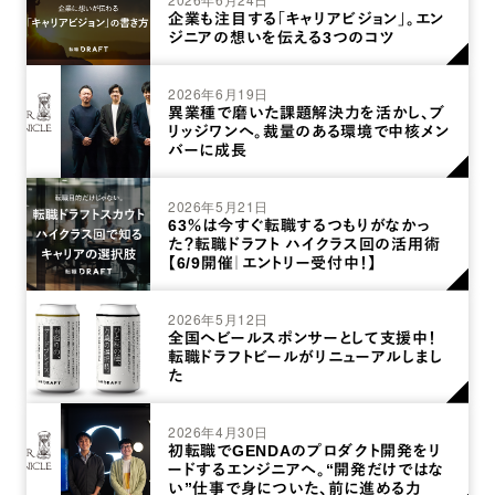
企業も注目する「キャリアビジョン」。エン
ジニアの想いを伝える3つのコツ
2026年6月19日
異業種で磨いた課題解決力を活かし、ブ
リッジワンへ。裁量のある環境で中核メン
バーに成長
2026年5月21日
63％は今すぐ転職するつもりがなかっ
た？転職ドラフト ハイクラス回の活用術
【6/9開催｜エントリー受付中！】
2026年5月12日
全国へビールスポンサーとして支援中！
転職ドラフトビールがリニューアルしまし
た
2026年4月30日
初転職でGENDAのプロダクト開発をリ
ードするエンジニアへ。“開発だけではな
い”仕事で身についた、前に進める力