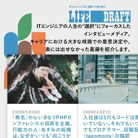
ITエンジニアの人生の“選択”にフォーカスした
インタビューメディア。
キャリアにおける大きな岐路での意思決定や、
表には出せなかった葛藤を紹介します。
2026年5月26日
2026年4月21日
「無名」からいきなりPHPカ
入社後は1行もコードは
ンファレンス小田原を主催。
いていない。それでもい
行動力の人・あすみの転機
でもプログラマー、田籠
は、なぜかいつも“向こうか
（tagomoris）の輪郭