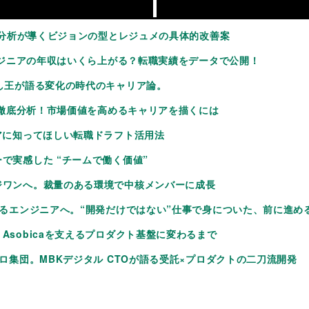
AI分析が導くビジョンの型とレジュメの具体的改善案
エンジニアの年収はいくら上がる？転職実績をデータで公開！
し王が語る変化の時代のキャリア論。
を徹底分析！市場価値を高めるキャリアを描くには
アに知ってほしい転職ドラフト活用法
で実感した “チームで働く価値”
ジワンへ。裁量のある環境で中核メンバーに成長
するエンジニアへ。“開発だけではない”仕事で身についた、前に進め
sobicaを支えるプロダクト基盤に変わるまで
ロ集団。MBKデジタル CTOが語る受託×プロダクトの二刀流開発