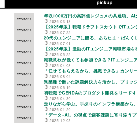
pickup
年収1000万円の高評価レジュメの共通項。
2026-03-13
【2025年版】転職ドラフトスカウトでIT
2025-07-22
20代のエンジニアに贈る、あらたま・ばんく
2025-07-01
【2025年版】激動のITエンジニア転職市場
2025-05-22
転職意欲が低くても参加できる？ITエンジニ
2025-04-08
「任せてもらえるから、挑戦できる」カンリー
2026-08-04
異業種で磨いた課題解決力を活かし、ブリッ
2026-06-19
初転職でGENDAのプロダクト開発をリード
2026-04-30
走りながら学ぶ。手探りのインフラ構築から、A
2026-01-20
「データ×AI」の視点で顧客課題に寄り添うプ
2025-12-03