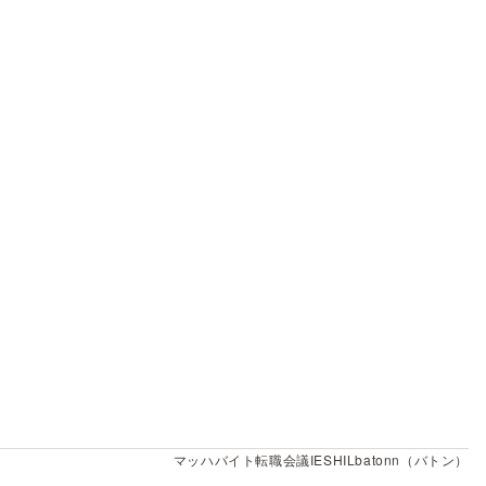
マッハバイト
転職会議
IESHIL
batonn（バトン）