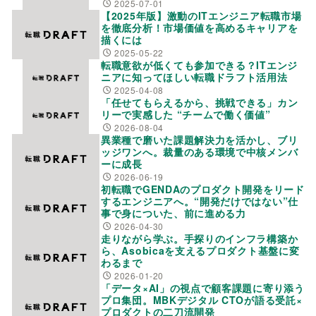
2025-07-01
【2025年版】激動のITエンジニア転職市場
を徹底分析！市場価値を高めるキャリアを
描くには
2025-05-22
転職意欲が低くても参加できる？ITエンジ
ニアに知ってほしい転職ドラフト活用法
2025-04-08
「任せてもらえるから、挑戦できる」カン
リーで実感した “チームで働く価値”
2026-08-04
異業種で磨いた課題解決力を活かし、ブリ
ッジワンへ。裁量のある環境で中核メンバ
ーに成長
2026-06-19
初転職でGENDAのプロダクト開発をリード
するエンジニアへ。“開発だけではない”仕
事で身についた、前に進める力
2026-04-30
走りながら学ぶ。手探りのインフラ構築か
ら、Asobicaを支えるプロダクト基盤に変
わるまで
2026-01-20
「データ×AI」の視点で顧客課題に寄り添う
プロ集団。MBKデジタル CTOが語る受託×
プロダクトの二刀流開発