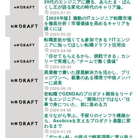
20代のエンジニアに贈る、あらたま・ばん
くし王が語る変化の時代のキャリア論。
2025-07-01
【2025年版】激動のITエンジニア転職市場
を徹底分析！市場価値を高めるキャリアを
描くには
2025-05-22
転職意欲が低くても参加できる？ITエンジ
ニアに知ってほしい転職ドラフト活用法
2025-04-08
「任せてもらえるから、挑戦できる」カン
リーで実感した “チームで働く価値”
2026-08-04
異業種で磨いた課題解決力を活かし、ブリ
ッジワンへ。裁量のある環境で中核メンバ
ーに成長
2026-06-19
初転職でGENDAのプロダクト開発をリード
するエンジニアへ。“開発だけではない”仕
事で身についた、前に進める力
2026-04-30
走りながら学ぶ。手探りのインフラ構築か
ら、Asobicaを支えるプロダクト基盤に変
わるまで
2026-01-20
「データ×AI」の視点で顧客課題に寄り添う