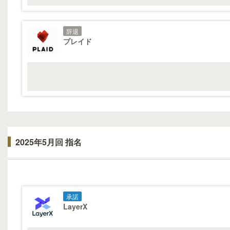
辞退
プレイド
2025年5月回 指名
承諾
LayerX