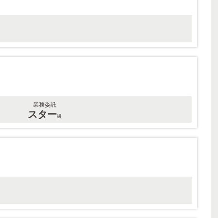
業務委託
スター
級