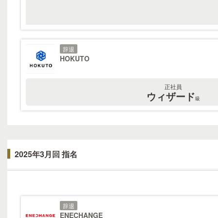
辞退
HOKUTO
正社員
ウィザード
級
2025年3月回 指名
辞退
ENECHANGE