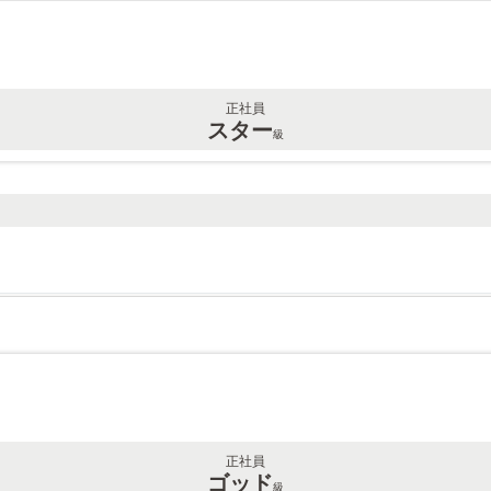
正社員
スター
級
正社員
ゴッド
級