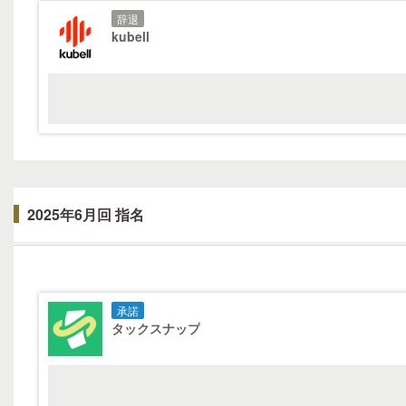
辞退
kubell
2025年6月回 指名
承諾
タックスナップ