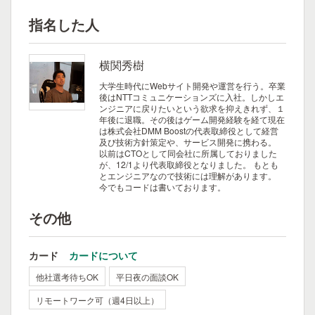
指名した人
横関秀樹
大学生時代にWebサイト開発や運営を行う。卒業
後はNTTコミュニケーションズに入社。しかしエ
ンジニアに戻りたいという欲求を抑えきれず、１
年後に退職。その後はゲーム開発経験を経て現在
は株式会社DMM Boostの代表取締役として経営
及び技術方針策定や、サービス開発に携わる。
以前はCTOとして同会社に所属しておりました
が、12/1より代表取締役となりました。
もとも
とエンジニアなので技術には理解があります。
今でもコードは書いております。
その他
カード
カードについて
他社選考待ちOK
平日夜の面談OK
リモートワーク可（週4日以上）