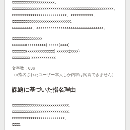
xxxxxxxxxxxxxxxxxxxxx、
xxxxxxxxxxxxxxxxxxxxxxxxxxxxxxxxxxxxxxxxxxxxxxxxxx。
xxxxxxxxxxxxxxxxxxxxxxxxxxx、xxxxxxxxxxx、
xxxxxxxxxxxxxxxxxxxxxxxxxxxxx。
xxxxxxxxxx、xxxxxxxxxxxxxxxxxxxxxxxxxxxxxxxxx。
xxxxxxxxxxxxxxx
xxxxxxx(xxxxxxxxx) xxxxx(xxxx)
xxxxxxx(xxxxxxxxxxxxx) xxxxxx(xxxx)
xxxxxxxxx xxxxxxxxxxxx
文字数：636
（※指名されたユーザー本人しか内容は閲覧できません）
課題に基づいた指名理由
xxxxxxxxxxxxxxxxxxxxxxxxxxxx。
xxxxxxxxxxxxxxxxxxxxxxxxxxxx、
xxxxxxxxxxxxxxxxxxxxxxxxxx。
xxxx、