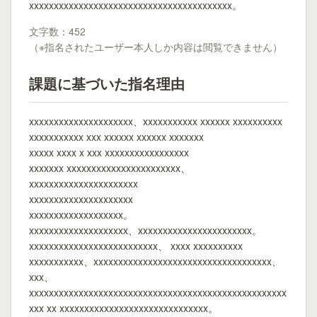
xxxxxxxxxxxxxxxxxxxxxxxxxxxxxxxxxxxxxxxxx。
文字数：452
（※指名されたユーザー本人しか内容は閲覧できません）
課題に基づいた指名理由
xxxxxxxxxxxxxxxxxxxxx、xxxxxxxxxxx xxxxxx xxxxxxxxxx
xxxxxxxxxxx xxx xxxxxx xxxxxx xxxxxxx
xxxxx xxxx x xxx xxxxxxxxxxxxxxxxx
xxxxxxx xxxxxxxxxxxxxxxxxxxxxxx、
xxxxxxxxxxxxxxxxxxxxxx
xxxxxxxxxxxxxxxxxxxxx
xxxxxxxxxxxxxxxxxxx。
xxxxxxxxxxxxxxxxxxxx、xxxxxxxxxxxxxxxxxxxxxxx。
xxxxxxxxxxxxxxxxxxxxxxxxxx、 xxxx xxxxxxxxxx
xxxxxxxxxxx、xxxxxxxxxxxxxxxxxxxxxxxxxxxxxxxxxxxx、
xxx、
xxxxxxxxxxxxxxxxxxxxxxxxxxxxxxxxxxxxxxxxxxxxxxxxxxxx
xxx xx xxxxxxxxxxxxxxxxxxxxxxxxxxxxxx。