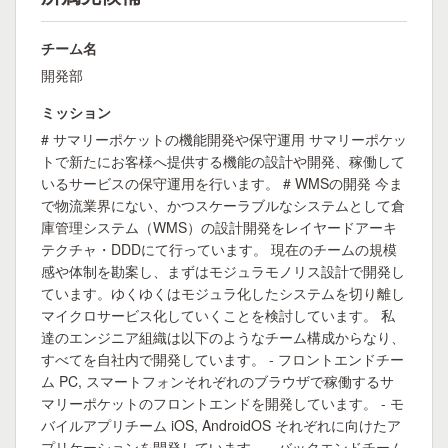
チーム名
開発部
ミッション
# サマリーポケットの機能開発や保守運用 サマリーポケッ
トで新たにお客様へ提供する機能の設計や開発、稼働して
いるサービスの保守運用を行います。 # WMSの開発 今ま
で物流業界にない、かつスケーラブルなシステムとして倉
庫管理システム（WMS）の設計開発をレイヤードアーキ
テクチャ・DDDにて行っています。 現在のチームの規模
感や体制を勘案し、まずはモジュラモノリス設計で開発し
ています。ゆくゆくはモジュラ化したシステムを切り離し
マイクロサービス化していくことを検討しています。 私
達のエンジニア組織は以下のようなチーム構成からなり、
すべてを自社内で開発しています。 - フロントエンドチー
ム PC, スマートフォンそれぞれのブラウザで稼働するサ
マリーポケットのフロントエンドを開発しています。 - モ
バイルアプリチーム iOS, AndroidOS それぞれに向けたア
プリケーションを開発しています。 - バックエンドチーム