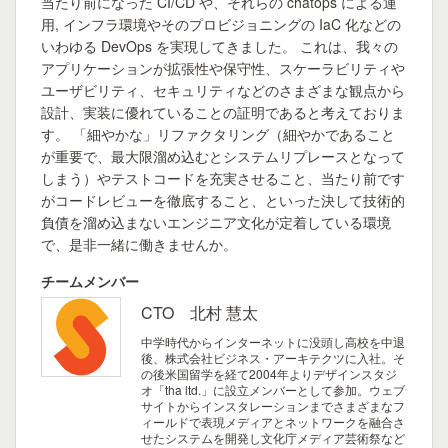
当たり前になった CI/CD や、それらの chatops による運
用, インフラ環境やそのプロビジョニングの IaC 化などの
いわゆる DevOps を実現してきました。 これは、我々の
アプリケーションが拡張性や保守性、スケーラビリティや
ユーザビリティ、セキュリティなどのさまざまな観点から
設計、実装に優れていることの証明であると考えておりま
す。 「細やかな」リファクタリング（細やかであること
が重要で、最大限溜め込むとシステムリプレースとなって
しまう）やテストコードを充実させること、当たり前です
がコードレビューを徹底すること、といった決して技術的
負債を溜め込まないエンジニア文化が定着している環境
で、是非一緒に働きませんか。
チームメンバー
CTO 北村 慧太
中学時代からインターネットに没頭し高校を中退
後、株式会社ビジネス・アーキテクツに入社。そ
の後米国留学を経て2004年よりデザインスタジ
オ「tha ltd.」に設立メンバーとして参加。ウェブ
サイトからインスタレーションまでさまざまなフ
ィールドで表現メディアとネットワークを融合さ
せたシステムを開発し文化庁メディア芸術祭など