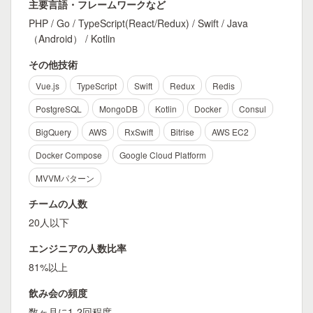
主要言語・フレームワークなど
PHP / Go / TypeScript(React/Redux) / Swift / Java
（Android） / Kotlin
その他技術
Vue.js
TypeScript
Swift
Redux
Redis
PostgreSQL
MongoDB
Kotlin
Docker
Consul
BigQuery
AWS
RxSwift
Bitrise
AWS EC2
Docker Compose
Google Cloud Platform
MVVMパターン
チームの人数
20人以下
エンジニアの人数比率
81%以上
飲み会の頻度
数ヶ月に1-2回程度