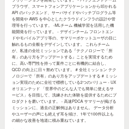
ブラウザ、スマートフォンアプリケーションから叩かれる
API のバックエンド、サーバサイドやバッチプログラム等
を開発や AWS を中心としたクラウドインフラの設計や管
理等を行っています。 -MLチーム 機械学習を活用した機
能開発を行っています。 - デザインチーム フロントエン
ドやモバイルアプリ等の、サマリーポケットユーザの目に
触れるもの全般をデザインしています。 これらチーム
が、私達の全社ミッションである『テクノロジーで「所
有」のあり方をアップデートする』ことを実現するため
に、高い専門性を持って案件ごとに有機的に結合し、
QCD の向上に日々努めています。 # 全社ミッション テク
ノロジーで「所有」のあり方をアップデートする # ミッシ
ョン実現のために全社で標榜している2つのバリュー - UX
オリエンテッド 「世界中のどんな人でも簡単に使えるサ
ービス」を目指して、洗練された体験を提供するためにプ
ロダクトを磨いています。 - 高速PDCA サマリーが掲げる
ミッションに、過去の正解例はありません。 データ分析
やユーザーの声にも絶えず耳を傾け、1年で100件以上も
の細かな改善を地道に積み重ねています。