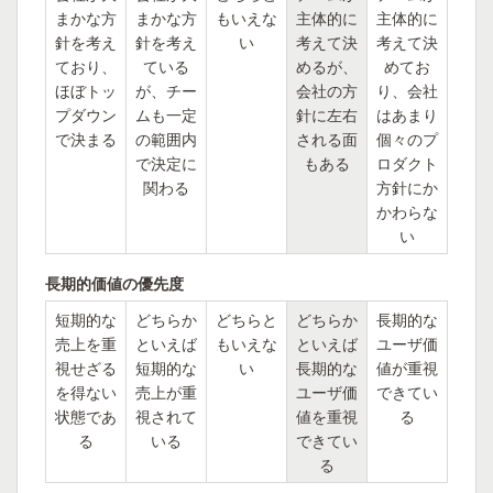
まかな方
まかな方
もいえな
主体的に
主体的に
針を考え
針を考え
い
考えて決
考えて決
ており、
ている
めるが、
めてお
ほぼトッ
が、チー
会社の方
り、会社
プダウン
ムも一定
針に左右
はあまり
で決まる
の範囲内
される面
個々のプ
で決定に
もある
ロダクト
関わる
方針にか
かわらな
い
長期的価値の優先度
短期的な
どちらか
どちらと
どちらか
長期的な
売上を重
といえば
もいえな
といえば
ユーザ価
視せざる
短期的な
い
長期的な
値が重視
を得ない
売上が重
ユーザ価
できてい
状態であ
視されて
値を重視
る
る
いる
できてい
る