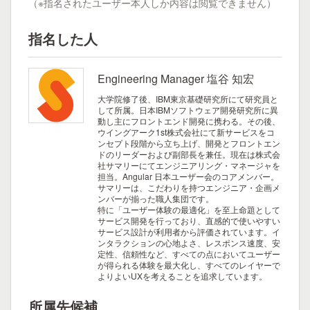
（※指名されたユーザー本人しか内容は閲覧できません）
指名した人
Engineering Manager 塩谷 知宏
大学院修了後、IBM東京基礎研究所にて研究員と
して所属。日本IBMソフトウェア開発研究所に異
動し主にフロントエンド開発に携わる。その後、
ウイングアーク1st株式会社にて新サービスをコ
ンセプト段階から立ち上げ、開発とフロントエン
ドのリーダーおよび副部長を兼任。現在は株式会
社サマリーにてエンジニアリング・マネージャを
担当。Angular 日本ユーザー会のコアメンバー。
サマリーは、こだわりを持つエンジニア・企画メ
ンバーが揃った職人集団です。
特に「ユーザー体験の最適化」を至上命題として
サービス開発を行っており、直感的で使いやすい
サービス設計が利用者から評価されています。イ
ンタラクションの心地よさ、レスポンス速度、安
定性、信頼性など、すべての点においてユーザー
が得られる体験を最大化し、すべてのレイヤーで
よりよいUXを考えることを追求しています。
所属先候補