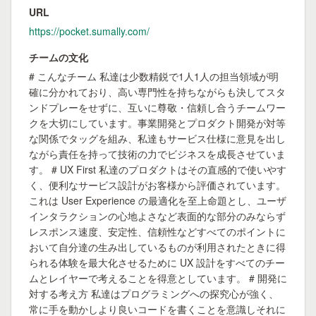
URL
https://pocket.sumally.com/
チームの文化
# こんなチーム 私達は少数精鋭で1人1人の担当領域が明
確に分かれており、高い専門性を持ちながらも決してスタ
ンドプレーをせずに、互いに尊敬・信頼し合うチームワー
クを大切にしています。事業開発とプロダクト開発が対等
な関係でタッグを組み、私達もサービス仕様に意見を出し
ながら責任を持って技術の力でビジネスを成長させていま
す。 # UX First 私達のプロダクトはその直感的で使いやす
く、便利なサービス設計がお客様から評価されています。
これは User Experience の最適化を至上命題とし、ユーザ
インタラクションの心地よさなど表面的な部分のみならず
レスポンス速度、安定性、信頼性などすべてのポイントに
おいて自分達の生み出しているものが利用されたときに得
られる体験を最大化させるために UX 設計をすべてのチー
ムとレイヤーで考えることを得意としています。 # 開発に
対する考え方 私達はプログラミングへの探究心が強く、
常に手を動かしより良いコードを書くことを意識しそれに