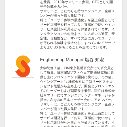
を受賞。2012年サマリーに参画。CTOとして開
発全領域をカバー。
サマリーは、こだわりを持つエンジニア・企画メ
ンバーが揃った職人集団です。
特に「ユーザー体験の最適化」を至上命題として
サービス開発を行っており、直感的で使いやすい
サービス設計が利用者から評価されています。イ
ンタラクションの心地よさ、レスポンス速度、安
定性、信頼性など、すべての点においてユーザー
が得られる体験を最大化し、すべてのレイヤーで
よりよいUXを考えることを追求しています。
Engineering Manager 塩谷 知宏
大学院修了後、IBM東京基礎研究所にて研究員と
して所属。日本IBMソフトウェア開発研究所に異
動し主にフロントエンド開発に携わる。その後、
ウイングアーク1st株式会社にて新サービスをコ
ンセプト段階から立ち上げ、開発とフロントエン
ドのリーダーおよび副部長を兼任。現在は株式会
社サマリーにてエンジニアリング・マネージャを
担当。Angular 日本ユーザー会のコアメンバー。
サマリーは、こだわりを持つエンジニア・企画メ
ンバーが揃った職人集団です。
特に「ユーザー体験の最適化」を至上命題として
サービス開発を行っており、直感的で使いやすい
サービス設計が利用者から評価されています。イ
ンタラクションの心地よさ、レスポンス速度、安