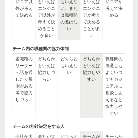
ジニア以
といえば
もいえな
といえば
ジニアが
外が考え
エンジニ
い、また
エンジニ
考えて決
て決める
ア以外が
は職種間
アが考え
める
考えて決
の差はな
て決める
めること
い
ことが多
が多い
い
チーム内の職種間の協力体制
各職種の
どちらか
どちらと
どちらか
職種間の
リーダー
といえば
もいえな
といえば
風通しも
へ話を通
協力しづ
い
協力しや
よくいつ
したり規
らい
すい
でもカジ
則がある
ュアルに
等で協力
相談しあ
しづらい
えるなど
協力しや
すい
チームの方針決定をする人
会社が大
会社が大
どちらと
チームが
チームが