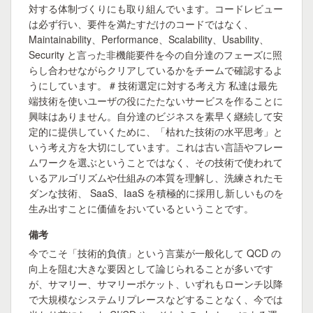
対する体制づくりにも取り組んでいます。コードレビュー
は必ず行い、要件を満たすだけのコードではなく、
Maintainability、Performance、Scalability、Usability、
Security と言った非機能要件を今の自分達のフェーズに照
らし合わせながらクリアしているかをチームで確認するよ
うにしています。 # 技術選定に対する考え方 私達は最先
端技術を使いユーザの役にたたないサービスを作ることに
興味はありません。自分達のビジネスを素早く継続して安
定的に提供していくために、「枯れた技術の水平思考」と
いう考え方を大切にしています。これは古い言語やフレー
ムワークを選ぶということではなく、その技術で使われて
いるアルゴリズムや仕組みの本質を理解し、洗練されたモ
ダンな技術、 SaaS、IaaS を積極的に採用し新しいものを
生み出すことに価値をおいているということです。
備考
今でこそ「技術的負債」という言葉が一般化して QCD の
向上を阻む大きな要因として論じられることが多いです
が、サマリー、サマリーポケット、いずれもローンチ以降
で大規模なシステムリプレースなどすることなく、今では