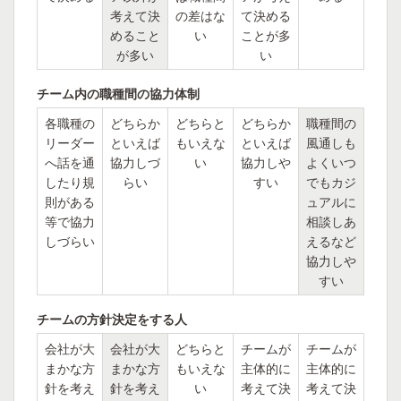
考えて決
の差はな
て決める
めること
い
ことが多
が多い
い
チーム内の職種間の協力体制
各職種の
どちらか
どちらと
どちらか
職種間の
リーダー
といえば
もいえな
といえば
風通しも
へ話を通
協力しづ
い
協力しや
よくいつ
したり規
らい
すい
でもカジ
則がある
ュアルに
等で協力
相談しあ
しづらい
えるなど
協力しや
すい
チームの方針決定をする人
会社が大
会社が大
どちらと
チームが
チームが
まかな方
まかな方
もいえな
主体的に
主体的に
針を考え
針を考え
い
考えて決
考えて決