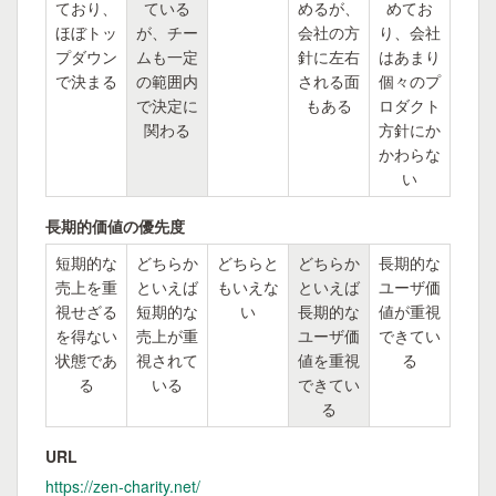
ており、
ている
めるが、
めてお
ほぼトッ
が、チー
会社の方
り、会社
プダウン
ムも一定
針に左右
はあまり
で決まる
の範囲内
される面
個々のプ
で決定に
もある
ロダクト
関わる
方針にか
かわらな
い
長期的価値の優先度
短期的な
どちらか
どちらと
どちらか
長期的な
売上を重
といえば
もいえな
といえば
ユーザ価
視せざる
短期的な
い
長期的な
値が重視
を得ない
売上が重
ユーザ価
できてい
状態であ
視されて
値を重視
る
る
いる
できてい
る
URL
https://zen-charity.net/