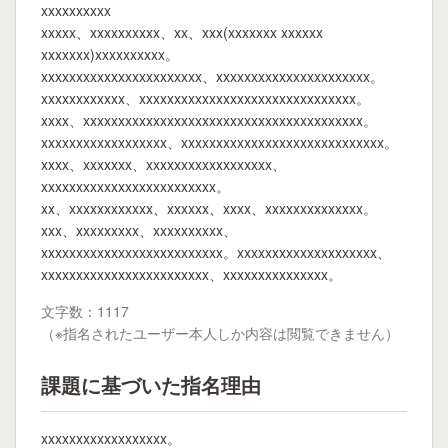
xxxxxxxxxx
xxxxx、xxxxxxxxxx、xx、xxx(xxxxxxx xxxxxx
xxxxxxx)xxxxxxxxxx。
xxxxxxxxxxxxxxxxxxxxxxx、xxxxxxxxxxxxxxxxxxxxxx。
xxxxxxxxxxxx、xxxxxxxxxxxxxxxxxxxxxxxxxxxxxxx。
xxxx、xxxxxxxxxxxxxxxxxxxxxxxxxxxxxxxxxxxxxxxx。
xxxxxxxxxxxxxxxxxx、xxxxxxxxxxxxxxxxxxxxxxxxxxxxx。
xxxx、xxxxxxx、xxxxxxxxxxxxxxxxxx、
xxxxxxxxxxxxxxxxxxxxxxxxx。
xx、xxxxxxxxxxxx、xxxxxx、xxxx、xxxxxxxxxxxxxx。
xxx、xxxxxxxxx、xxxxxxxxxx、
xxxxxxxxxxxxxxxxxxxxxxxxxx。xxxxxxxxxxxxxxxxxxxx、
xxxxxxxxxxxxxxxxxxxxxxxx、xxxxxxxxxxxxxxx。
文字数：1117
（※指名されたユーザー本人しか内容は閲覧できません）
課題に基づいた指名理由
xxxxxxxxxxxxxxxxxx。