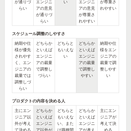
が通りづ
エンジニ
い
エンジニ
が尊重さ
らい
アの意見
アの意見
れやすい
が通りづ
が尊重さ
らい
れやすい
スケジュール調整のしやすさ
納期や仕
どちらか
どちらと
どちらか
納期や仕
様が優先
といえば
もいえな
といえば
様をエン
されやす
エンジニ
い
エンジニ
ジニアの
く、エン
アの裁量
アの裁量
裁量で調
ジニアの
で調整し
で調整し
整しやす
裁量では
づらい
やすい
い
調整しづ
らい
プロダクトの内容を決める人
主にエン
どちらか
どちらと
どちらか
主にエン
ジニア以
といえば
もいえな
といえば
ジニアが
外が考え
エンジニ
い、また
エンジニ
考えて決
て決める
ア以外が
は職種間
アが考え
める