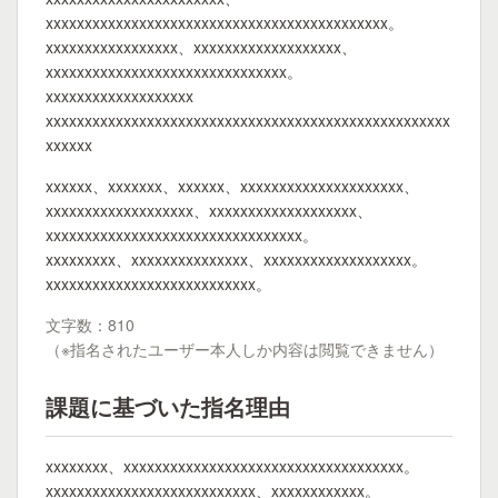
xxxxxxxxxxxxxxxxxxxxxxxxxxxxxxxxxxxxxxxxxxxx。
xxxxxxxxxxxxxxxxx、xxxxxxxxxxxxxxxxxxx、
xxxxxxxxxxxxxxxxxxxxxxxxxxxxxxx。
xxxxxxxxxxxxxxxxxxx
xxxxxxxxxxxxxxxxxxxxxxxxxxxxxxxxxxxxxxxxxxxxxxxxxxxx
xxxxxx
xxxxxx、xxxxxxx、xxxxxx、xxxxxxxxxxxxxxxxxxxxx、
xxxxxxxxxxxxxxxxxxx、xxxxxxxxxxxxxxxxxxx、
xxxxxxxxxxxxxxxxxxxxxxxxxxxxxxxxx。
xxxxxxxxx、xxxxxxxxxxxxxxx、xxxxxxxxxxxxxxxxxxx。
xxxxxxxxxxxxxxxxxxxxxxxxxxx。
文字数：810
（※指名されたユーザー本人しか内容は閲覧できません）
課題に基づいた指名理由
xxxxxxxx、xxxxxxxxxxxxxxxxxxxxxxxxxxxxxxxxxxxx。
xxxxxxxxxxxxxxxxxxxxxxxxxxx、xxxxxxxxxxxx。