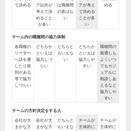
て決める
ア以外が
は職種間
アが考え
める
考えて決
の差はな
て決める
めること
い
ことが多
が多い
い
チーム内の職種間の協力体制
各職種の
どちらか
どちらと
どちらか
職種間の
リーダー
といえば
もいえな
といえば
風通しも
へ話を通
協力しづ
い
協力しや
よくいつ
したり規
らい
すい
でもカジ
則がある
ュアルに
等で協力
相談しあ
しづらい
えるなど
協力しや
すい
チームの方針決定をする人
会社が大
会社が大
どちらと
チームが
チームが
まかな方
まかな方
もいえな
主体的に
主体的に