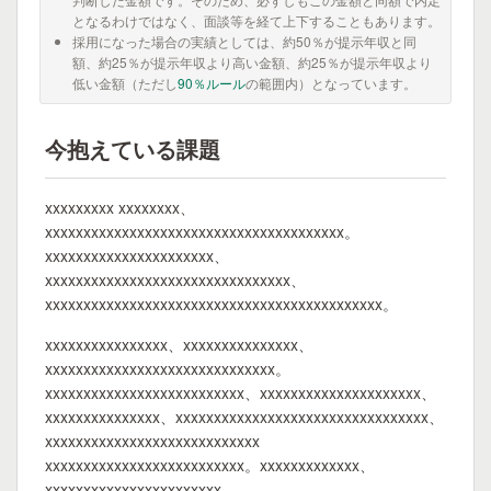
となるわけではなく、面談等を経て上下することもあります。
採用になった場合の実績としては、約50％が提示年収と同
額、約25％が提示年収より高い金額、約25％が提示年収より
低い金額（ただし
90％ルール
の範囲内）となっています。
今抱えている課題
xxxxxxxxx xxxxxxxx、
xxxxxxxxxxxxxxxxxxxxxxxxxxxxxxxxxxxxxxx。
xxxxxxxxxxxxxxxxxxxxxx、
xxxxxxxxxxxxxxxxxxxxxxxxxxxxxxxx、
xxxxxxxxxxxxxxxxxxxxxxxxxxxxxxxxxxxxxxxxxxxx。
xxxxxxxxxxxxxxxx、xxxxxxxxxxxxxxx、
xxxxxxxxxxxxxxxxxxxxxxxxxxxxxx。
xxxxxxxxxxxxxxxxxxxxxxxxxx、xxxxxxxxxxxxxxxxxxxxx、
xxxxxxxxxxxxxxx、xxxxxxxxxxxxxxxxxxxxxxxxxxxxxxxxx、
xxxxxxxxxxxxxxxxxxxxxxxxxxxx
xxxxxxxxxxxxxxxxxxxxxxxxxx。xxxxxxxxxxxxx、
xxxxxxxxxxxxxxxxxxxxxxx、