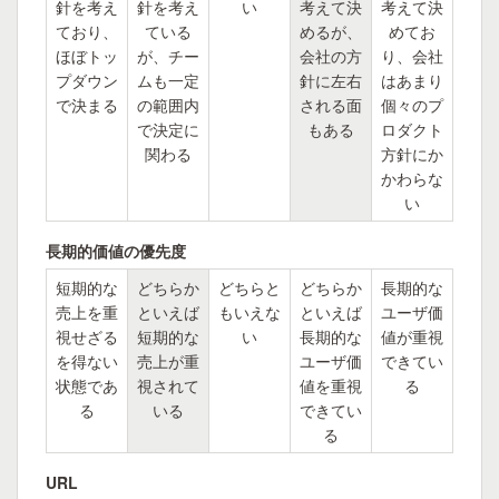
針を考え
針を考え
い
考えて決
考えて決
ており、
ている
めるが、
めてお
ほぼトッ
が、チー
会社の方
り、会社
プダウン
ムも一定
針に左右
はあまり
で決まる
の範囲内
される面
個々のプ
で決定に
もある
ロダクト
関わる
方針にか
かわらな
い
長期的価値の優先度
短期的な
どちらか
どちらと
どちらか
長期的な
売上を重
といえば
もいえな
といえば
ユーザ価
視せざる
短期的な
い
長期的な
値が重視
を得ない
売上が重
ユーザ価
できてい
状態であ
視されて
値を重視
る
る
いる
できてい
る
URL