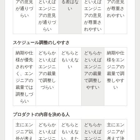
アの意見
といえば
る差はな
といえば
アの意見
が通りづ
エンジニ
い
エンジニ
が尊重さ
らい
アの意見
アの意見
れやすい
が通りづ
が尊重さ
らい
れやすい
スケジュール調整のしやすさ
納期や仕
どちらか
どちらと
どちらか
納期や仕
様が優先
といえば
もいえな
といえば
様をエン
されやす
エンジニ
い
エンジニ
ジニアの
く、エン
アの裁量
アの裁量
裁量で調
ジニアの
で調整し
で調整し
整しやす
裁量では
づらい
やすい
い
調整しづ
らい
プロダクトの内容を決める人
主にエン
どちらか
どちらと
どちらか
主にエン
ジニア以
といえば
もいえな
といえば
ジニアが
外が考え
エンジニ
い、また
エンジニ
考えて決