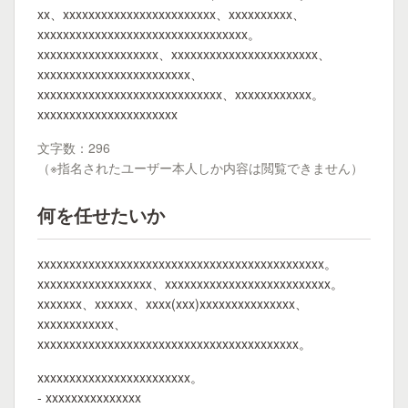
xx、xxxxxxxxxxxxxxxxxxxxxxxx、xxxxxxxxxx、
xxxxxxxxxxxxxxxxxxxxxxxxxxxxxxxxx。
xxxxxxxxxxxxxxxxxxx、xxxxxxxxxxxxxxxxxxxxxxx、
xxxxxxxxxxxxxxxxxxxxxxxx、
xxxxxxxxxxxxxxxxxxxxxxxxxxxxx、xxxxxxxxxxxx。
xxxxxxxxxxxxxxxxxxxxxx
文字数：296
（※指名されたユーザー本人しか内容は閲覧できません）
何を任せたいか
xxxxxxxxxxxxxxxxxxxxxxxxxxxxxxxxxxxxxxxxxxxxx。
xxxxxxxxxxxxxxxxxx、xxxxxxxxxxxxxxxxxxxxxxxxxx。
xxxxxxx、xxxxxx、xxxx(xxx)xxxxxxxxxxxxxxx、
xxxxxxxxxxxx、
xxxxxxxxxxxxxxxxxxxxxxxxxxxxxxxxxxxxxxxxx。
xxxxxxxxxxxxxxxxxxxxxxxx。
- xxxxxxxxxxxxxxx