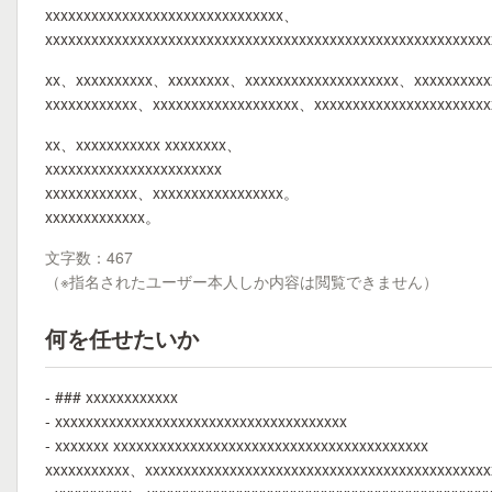
xxxxxxxxxxxxxxxxxxxxxxxxxxxxxxx、
xxxxxxxxxxxxxxxxxxxxxxxxxxxxxxxxxxxxxxxxxxxxxxxxxxxxxxxx
xx、xxxxxxxxxx、xxxxxxxx、xxxxxxxxxxxxxxxxxxxx、xxxxxxxxxxx
xxxxxxxxxxxx、xxxxxxxxxxxxxxxxxxx、xxxxxxxxxxxxxxxxxxxxxx
xx、xxxxxxxxxxx xxxxxxxx、
xxxxxxxxxxxxxxxxxxxxxxx
xxxxxxxxxxxx、xxxxxxxxxxxxxxxxx。
xxxxxxxxxxxxx。
文字数：467
（※指名されたユーザー本人しか内容は閲覧できません）
何を任せたいか
- ### xxxxxxxxxxxx
- xxxxxxxxxxxxxxxxxxxxxxxxxxxxxxxxxxxxxx
- xxxxxxx xxxxxxxxxxxxxxxxxxxxxxxxxxxxxxxxxxxxxxxxx
xxxxxxxxxxx、xxxxxxxxxxxxxxxxxxxxxxxxxxxxxxxxxxxxxxxxxxxxx