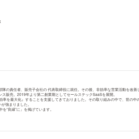
x
部隊の責任者、販売子会社の 代表取締役に就任。その後、非効率な営業活動を改善し
センス販売。2019年より第二創業期としてセールステックSaaSを展開。
の効率を最大化』することを支援してきておりました。その取り組みの中で、世の中
いが強まりました。
中を“良縁”に」を掲げています。