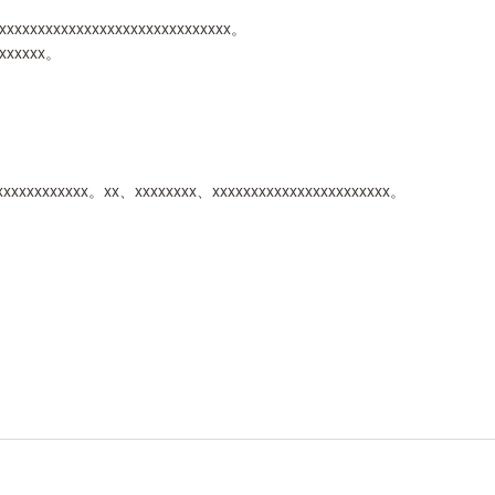
xxxxxxxxxxxxxxxxxxxxxxxxxxxxxxx。
xxxxxxx。
xxxxxxxxxxxxx。xx、xxxxxxxx、xxxxxxxxxxxxxxxxxxxxxxx。