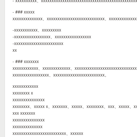
- xxxxxxxxxx、xxxxxxxxxxxxxxxxxxxxxxxxxxxxxxxxxxxxxxxxxxxx
- ### xxxxx
xxxxxxxxxxxxxx、xxxxxxxxxxxxxxxxxxxxxxxxxxx、xxxxxxxxxxxx
-xxxxxxxxxxx、xxxxxxxxx
-xxxxxxxxxxxxxxxxx、xxxxxxxxxxxxxxxxx
-xxxxxxxxxxxxxxxxxxxxxxx
xx
- ### xxxxxxx
xxxxxxxxxxxx、xxxxxxxxxxxxx、xxxxxxxxxxxxxxxxxxxxxxxxxxxx
xxxxxxxxxxxxxxxxx、xxxxxxxxxxxxxxxxxxxxxxxx。
xxxxxxxxxxxx
xxxxxxxx x
xxxxxxxxxxxxxxx
xxxxxxxx、xxxxx x、xxxxxxx、xxxxx、xxxxxxxx、xxx、xxxxx、xxx
xxx xxxxxxx
xxxxxxxxxxxxxxx
xxxxxxxxxxxxxx
xxxxxxxxxxxxxxxxxxxxxxxxx、xxxxxx