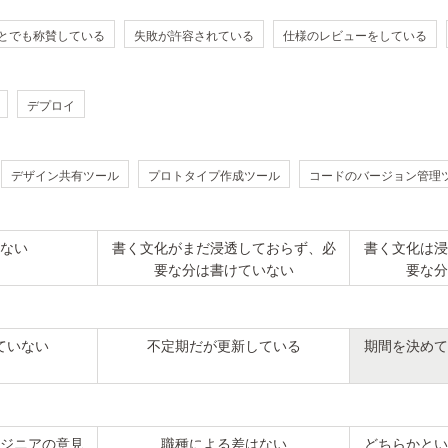
とでも称賛している
失敗が許容されている
仕様のレビューをしている
デプロイ
デザイン共有ツール
プロトタイプ作成ツール
コードのバージョン管理
ない
書く文化がまだ浸透しておらず、必
書く文化は浸
要な分は書けていない
要な分
ていない
不定期だが更新している
期間を決めて
ジニアの意見
職種による差はない
どちらかとい