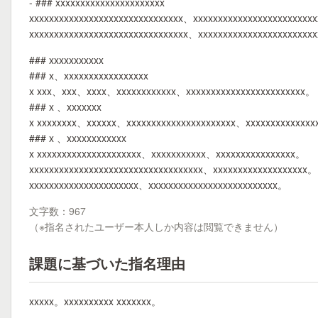
- ### xxxxxxxxxxxxxxxxxxxxxx
xxxxxxxxxxxxxxxxxxxxxxxxxxxxxxx、xxxxxxxxxxxxxxxxxxxxxxxx
xxxxxxxxxxxxxxxxxxxxxxxxxxxxxxxx、xxxxxxxxxxxxxxxxxxxxxxx
### xxxxxxxxxxx
### x、xxxxxxxxxxxxxxxxx
x xxx、xxx、xxxx、xxxxxxxxxxxx、xxxxxxxxxxxxxxxxxxxxxxxx。
### x 、xxxxxxx
x xxxxxxxx、xxxxxx、xxxxxxxxxxxxxxxxxxxxxx、xxxxxxxxxxxxx
### x 、xxxxxxxxxxxx
x xxxxxxxxxxxxxxxxxxxxx、xxxxxxxxxxx、xxxxxxxxxxxxxxxx。
xxxxxxxxxxxxxxxxxxxxxxxxxxxxxxxxxxx、xxxxxxxxxxxxxxxxxxx。
xxxxxxxxxxxxxxxxxxxxxx、xxxxxxxxxxxxxxxxxxxxxxxxxx。
文字数：967
（※指名されたユーザー本人しか内容は閲覧できません）
課題に基づいた指名理由
xxxxx。xxxxxxxxxx xxxxxxx。