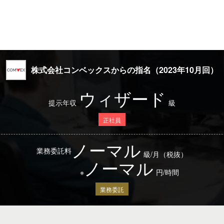
株式会社コンベックスからの指名（2023年10月回）
ウィザード
提示年収
級
正社員
ノーマル
業務委託料
級/月（税抜）
ノーマル
※
円/時間
業務委託