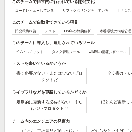
このチームで恒常的に行われている開発文化
コードレビューしている
リファクタリングをしている
小さなこ
このチームで自動化できている項目
開発環境構築
テスト
Lint等の静的解析
本番環境の構成管理
このチームに導入し、運用されているツール
ビジネスチャット
タスク管理ツール
wiki等の情報共有ツール
テストを書いているかどうか
書く必要がない・または少ないプロ
全く書けてい
ダクトだ
ライブラリなどを更新しているかどうか
定期的に更新する必要がない・また
ほとんど更新し
は低いプロダクトだ
チーム内のエンジニアの発言力
エンジニアの意見が通りづらい
どちらかといえばエン