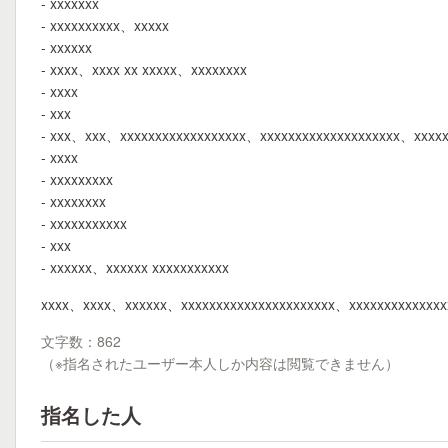
- xxxxxxx
- xxxxxxxxxx、xxxxx
- xxxxxx
- xxxx、xxxx xx xxxxx、xxxxxxxx
- xxxx
- xxx
- xxx、xxx、xxxxxxxxxxxxxxxxxx、xxxxxxxxxxxxxxxxxxxx、xxxxx
- xxxx
- xxxxxxxxx
- xxxxxxxx
- xxxxxxxxxxx
- xxx
- xxxxxx、xxxxxx xxxxxxxxxxx
xxxx、xxxx、xxxxxx、xxxxxxxxxxxxxxxxxxxxxx、xxxxxxxxxxxxxx
文字数：862
（※指名されたユーザー本人しか内容は閲覧できません）
指名した人