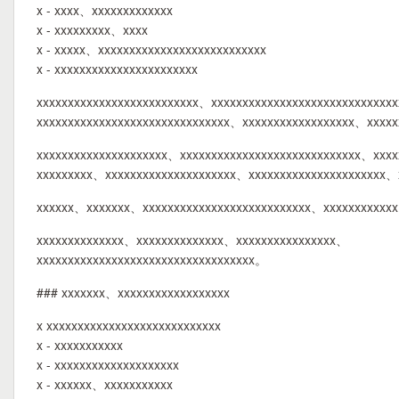
x - xxxx、xxxxxxxxxxxxx
x - xxxxxxxxx、xxxx
x - xxxxx、xxxxxxxxxxxxxxxxxxxxxxxxxxx
x - xxxxxxxxxxxxxxxxxxxxxxx
xxxxxxxxxxxxxxxxxxxxxxxxxx、xxxxxxxxxxxxxxxxxxxxxxxxxxxxx
xxxxxxxxxxxxxxxxxxxxxxxxxxxxxxx、xxxxxxxxxxxxxxxxxx、xxxxx
xxxxxxxxxxxxxxxxxxxxx、xxxxxxxxxxxxxxxxxxxxxxxxxxxxx、xxx
xxxxxxxxx、xxxxxxxxxxxxxxxxxxxxx、xxxxxxxxxxxxxxxxxxxxxx、
xxxxxx、xxxxxxx、xxxxxxxxxxxxxxxxxxxxxxxxxxx、xxxxxxxxxxxx
xxxxxxxxxxxxxx、xxxxxxxxxxxxxx、xxxxxxxxxxxxxxxx、
xxxxxxxxxxxxxxxxxxxxxxxxxxxxxxxxxxx。
### xxxxxxx、xxxxxxxxxxxxxxxxxx
x xxxxxxxxxxxxxxxxxxxxxxxxxxxx
x - xxxxxxxxxxx
x - xxxxxxxxxxxxxxxxxxxx
x - xxxxxx、xxxxxxxxxxx