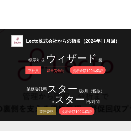
Lecto株式会社からの指名（2024年11月回）
ウィザード
提示年収
級
正社員
裁量労働制
提示金額100%保証
スター
業務委託料
級/月（税抜）
スター
※
円/時間
業務委託
提示金額100%保証