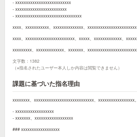
- xxxxxxxxxxxxxxxxxxxxxxxxxx
- xxxxxxxxxxxxxxxxxxxxxxxx
- xxxxxxxxxxxxxxxxxxxxxxxxxxxxxxx
xxxx、xxxxxxxxxxx、xxxxxxxxxxxxxx、xxxxxxxxxxxxxxxxxxxxxxx
xxxx、xxxxxxxxxxxxxxxxxxxxxxx、xxxxx、xxxxxxxxxxxxx、xxxxx
xxxxxxxxx、xxxxxxxxxxxxx、xxxxxxx、xxxxxxxxxxxxxxxxxxxxxx
文字数：1382
（※指名されたユーザー本人しか内容は閲覧できません）
課題に基づいた指名理由
xxxxxxxx、xxxxxxxxxxxxxxxxxxxxxxxxxxxx、xxxxxxxxxxxxxxxxx
- xxxxxxxxxxxxxxxxxx
- xxxxxxx、xxxxxxxxxxxxxxxxxx
### xxxxxxxxxxxxxxxxxx