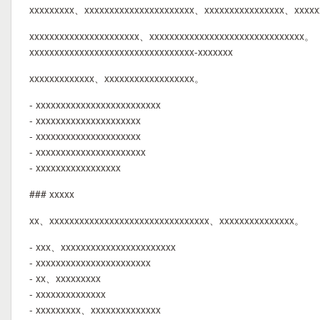
xxxxxxxxx、xxxxxxxxxxxxxxxxxxxxxx、xxxxxxxxxxxxxxxx、xxxxx
xxxxxxxxxxxxxxxxxxxxxx、xxxxxxxxxxxxxxxxxxxxxxxxxxxxxxx。
xxxxxxxxxxxxxxxxxxxxxxxxxxxxxxxxx-xxxxxxx
xxxxxxxxxxxxx、xxxxxxxxxxxxxxxxxx。
- xxxxxxxxxxxxxxxxxxxxxxxxx
- xxxxxxxxxxxxxxxxxxxxx
- xxxxxxxxxxxxxxxxxxxxx
- xxxxxxxxxxxxxxxxxxxxxx
- xxxxxxxxxxxxxxxxx
### xxxxx
xx、xxxxxxxxxxxxxxxxxxxxxxxxxxxxxxxx、xxxxxxxxxxxxxxx。
- xxx、xxxxxxxxxxxxxxxxxxxxxxx
- xxxxxxxxxxxxxxxxxxxxxxx
- xx、xxxxxxxxx
- xxxxxxxxxxxxxx
- xxxxxxxxx、xxxxxxxxxxxxxx