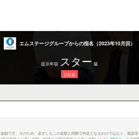
エムステージグループからの指名（2023年10月回）
スター
提示年収
級
正社員
た金額です。そのため、必ずしもこの金額と同額で内定となるわけではなく、面談等
が提示年収より高い金額、約25％が提示年収より低い金額（ただし
90％ルール
の範