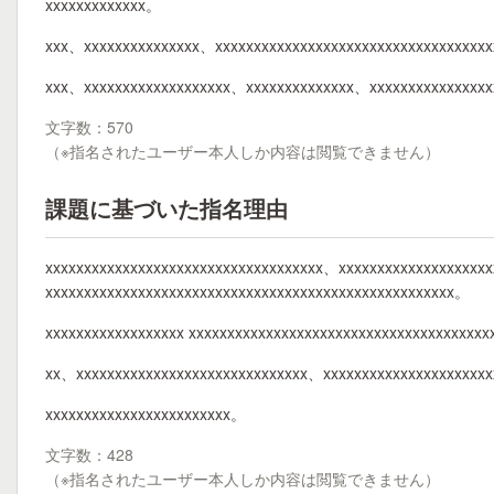
xxxxxxxxxxxxx。
xxx、xxxxxxxxxxxxxxx、xxxxxxxxxxxxxxxxxxxxxxxxxxxxxxxxxxx
xxx、xxxxxxxxxxxxxxxxxxx、xxxxxxxxxxxxxx、xxxxxxxxxxxxxxxx
文字数：570
（※指名されたユーザー本人しか内容は閲覧できません）
課題に基づいた指名理由
xxxxxxxxxxxxxxxxxxxxxxxxxxxxxxxxxxxx、xxxxxxxxxxxxxxxxxxx
xxxxxxxxxxxxxxxxxxxxxxxxxxxxxxxxxxxxxxxxxxxxxxxxxxxxx。
xxxxxxxxxxxxxxxxxx xxxxxxxxxxxxxxxxxxxxxxxxxxxxxxxxxxxxxx
xx、xxxxxxxxxxxxxxxxxxxxxxxxxxxxxx、xxxxxxxxxxxxxxxxxxxxx
xxxxxxxxxxxxxxxxxxxxxxxx。
文字数：428
（※指名されたユーザー本人しか内容は閲覧できません）