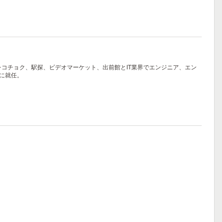
レコチョク、駅探、ビデオマーケット、出前館とIT業界でエンジニア、エン
表に就任。