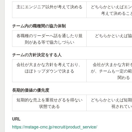
主にエンジニア以外が考えて決める
どちらかといえばエン
考えて決めるこ
チーム内の職種間の協力体制
各職種のリーダーへ話を通したり規
どちらかといえば協
則がある等で協力しづらい
チームの方針決定をする人
会社が大まかな方針を考えており、
会社が大まかな方針
ほぼトップダウンで決まる
が、チームも一定の範
関わる
長期的価値の優先度
短期的な売上を重視せざるを得ない
どちらかといえば短期
状態である
視されてい
URL
https://mstage-cmc.jp/recruit/product_service/