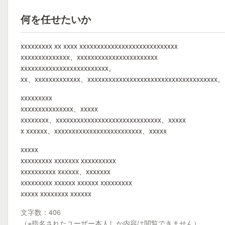
何を任せたいか
xxxxxxxxx xx xxxx xxxxxxxxxxxxxxxxxxxxxxxxxxxx
xxxxxxxxxxxxxx、xxxxxxxxxxxxxxxxxxxxxxx
xxxxxxxxxxxxxxxxxxxxxxxxx。
xx、xxxxxxxxxxxxx、xxxxxxxxxxxxxxxxxxxxxxxxxxxxxxxxxxxxx。
xxxxxxxxx
xxxxxxxxxxxxxxx、xxxxx
xxxxxxxx、xxxxxxxxxxxxxxxxxxxxxxxxxxxxxx、xxxxx
x xxxxxx、xxxxxxxxxxxxxxxxxxxxxxxxx、xxxxx
xxxxx
xxxxxxxxx xxxxxxx xxxxxxxxxx
xxxxxxxxxx xxxxxx、xxxxxxx
xxxxxxxxx xxxxxx xxxxxx xxxxxxxxx
xxxxx xxxxxxxx xxxxxx
文字数：406
（※指名されたユーザー本人しか内容は閲覧できません）