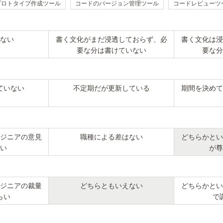
プロトタイプ作成ツール
コードのバージョン管理ツール
コードレビューツ
ない
書く文化がまだ浸透しておらず、必
書く文化は浸
要な分は書けていない
要な分
ていない
不定期だが更新している
期間を決めて
ジニアの意見
職種による差はない
どちらかとい
い
が尊
ジニアの裁量
どちらともいえない
どちらかとい
らい
で