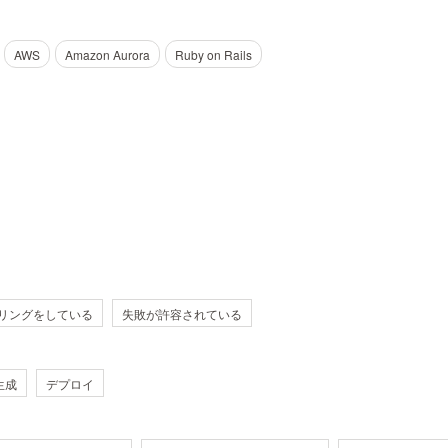
AWS
Amazon Aurora
Ruby on Rails
リングをしている
失敗が許容されている
生成
デプロイ