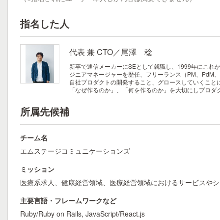
指名した人
代表 兼 CTO／尾澤 稔
新卒で通信メーカーにSEとして就職し、1999年にこ
ジニアマネージャーを歴任、フリーランス（PM、PdM、
自社プロダクトの開発すること、グロースしていくこと
「なぜ作るのか」、「何を作るのか」を大切にしプロダ
所属先候補
チーム名
エムステージコミュニケーションズ
ミッション
医療系求人、健康経営領域、医療経営領域におけるサービスやシ
主要言語・フレームワークなど
Ruby/Ruby on Rails, JavaScript/React.js