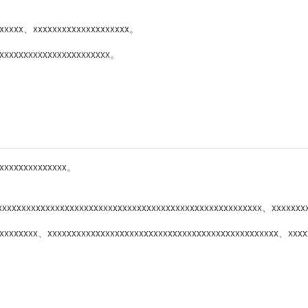
xxxxxx、xxxxxxxxxxxxxxxxxxxx。
xxxxxxxxxxxxxxxxxxxxxxx。
xxxxxxxxxxxxxxx。
xxxxxxxxxxxxxxxxxxxxxxxxxxxxxxxxxxxxxxxxxxxxxxxxxxxxxxxx、xxxxx
xxxxxxxxx、xxxxxxxxxxxxxxxxxxxxxxxxxxxxxxxxxxxxxxxxxxxxxxxx、xxx