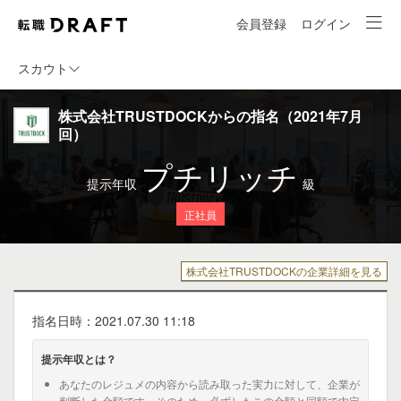
会員登録
ログイン
スカウト
株式会社TRUSTDOCKからの指名（2021年7月
回）
プチリッチ
提示年収
級
正社員
株式会社TRUSTDOCKの企業詳細を見る
指名日時：2021.07.30 11:18
提示年収とは？
あなたのレジュメの内容から読み取った実力に対して、企業が
判断した金額です。そのため、必ずしもこの金額と同額で内定