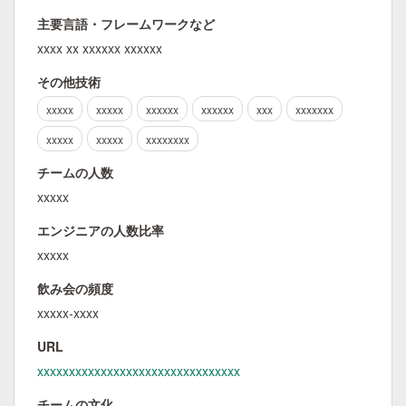
主要言語・フレームワークなど
xxxx xx xxxxxx xxxxxx
その他技術
xxxxx
xxxxx
xxxxxx
xxxxxx
xxx
xxxxxxx
xxxxx
xxxxx
xxxxxxxx
チームの人数
xxxxx
エンジニアの人数比率
xxxxx
飲み会の頻度
xxxxx-xxxx
URL
xxxxxxxxxxxxxxxxxxxxxxxxxxxxxxxx
チームの文化