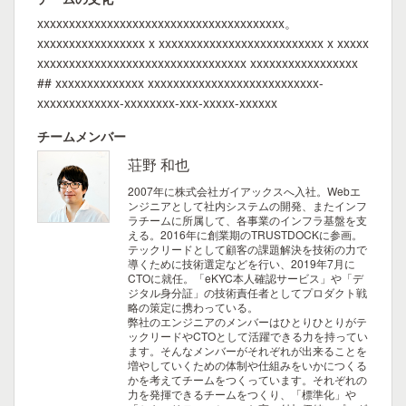
xxxxxxxxxxxxxxxxxxxxxxxxxxxxxxxxxxxxxxx。
xxxxxxxxxxxxxxxxx x xxxxxxxxxxxxxxxxxxxxxxxxxx x xxxxx
xxxxxxxxxxxxxxxxxxxxxxxxxxxxxxxxx xxxxxxxxxxxxxxxxx
## xxxxxxxxxxxxxx xxxxxxxxxxxxxxxxxxxxxxxxxxx-
xxxxxxxxxxxxx-xxxxxxxx-xxx-xxxxx-xxxxxx
チームメンバー
荘野 和也
2007年に株式会社ガイアックスへ入社。Webエ
ンジニアとして社内システムの開発、またインフ
ラチームに所属して、各事業のインフラ基盤を支
える。2016年に創業期のTRUSTDOCKに参画。
テックリードとして顧客の課題解決を技術の力で
導くために技術選定などを行い、2019年7月に
CTOに就任。「eKYC本人確認サービス」や「デ
ジタル身分証」の技術責任者としてプロダクト戦
略の策定に携わっている。
弊社のエンジニアのメンバーはひとりひとりがテ
ックリードやCTOとして活躍できる力を持ってい
ます。そんなメンバーがそれぞれが出来ることを
増やしていくための体制や仕組みをいかにつくる
かを考えてチームをつくっています。それぞれの
力を発揮できるチームをつくり、「標準化」や