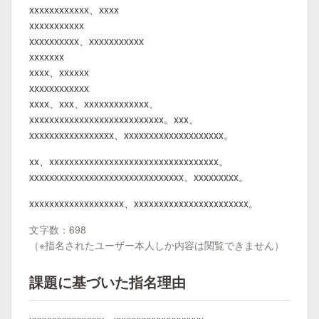
xxxxxxxxxxxx、xxxx
xxxxxxxxxxx
xxxxxxxxxx、xxxxxxxxxxx
xxxxxxx
xxxx、xxxxxx
xxxxxxxxxxxx
xxxx、xxx、xxxxxxxxxxxxx、
xxxxxxxxxxxxxxxxxxxxxxxxxxx。xxx、
xxxxxxxxxxxxxxxxx、xxxxxxxxxxxxxxxxxxxx。
xx、xxxxxxxxxxxxxxxxxxxxxxxxxxxxxxxxxx。
xxxxxxxxxxxxxxxxxxxxxxxxxxxxxxx、xxxxxxxxx。
xxxxxxxxxxxxxxxxxxx、xxxxxxxxxxxxxxxxxxxxxxx。
文字数：698
（※指名されたユーザー本人しか内容は閲覧できません）
課題に基づいた指名理由