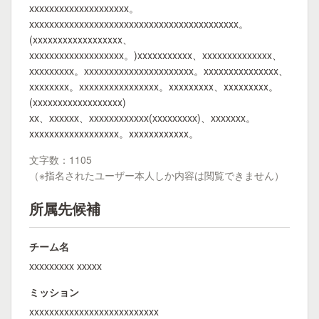
xxxxxxxxxxxxxxxxxxxx。
xxxxxxxxxxxxxxxxxxxxxxxxxxxxxxxxxxxxxxxxxx。
(xxxxxxxxxxxxxxxxxx、
xxxxxxxxxxxxxxxxxxx。)xxxxxxxxxxx、xxxxxxxxxxxxxx、
xxxxxxxxx。xxxxxxxxxxxxxxxxxxxxxx。xxxxxxxxxxxxxxx、
xxxxxxxx。xxxxxxxxxxxxxxxx。xxxxxxxxx、xxxxxxxxx。
(xxxxxxxxxxxxxxxxxx)
xx、xxxxxx、xxxxxxxxxxxx(xxxxxxxxx)、xxxxxxx。
xxxxxxxxxxxxxxxxxx。xxxxxxxxxxxx。
文字数：1105
（※指名されたユーザー本人しか内容は閲覧できません）
所属先候補
チーム名
xxxxxxxxx xxxxx
ミッション
xxxxxxxxxxxxxxxxxxxxxxxxxx