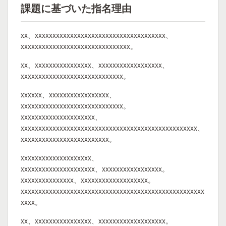
課題に基づいた指名理由
xx、xxxxxxxxxxxxxxxxxxxxxxxxxxxxxxxxxxxxx、
xxxxxxxxxxxxxxxxxxxxxxxxxxxxxxx。
xx、xxxxxxxxxxxxxxxx、xxxxxxxxxxxxxxxxxx、
xxxxxxxxxxxxxxxxxxxxxxxxxxxxx。
xxxxxx、xxxxxxxxxxxxxxxxx、
xxxxxxxxxxxxxxxxxxxxxxxxxxxxx。
xxxxxxxxxxxxxxxxxxxxx、
xxxxxxxxxxxxxxxxxxxxxxxxxxxxxxxxxxxxxxxxxxxxxxxxxx、
xxxxxxxxxxxxxxxxxxxxxxxxx。
xxxxxxxxxxxxxxxxxxxx、
xxxxxxxxxxxxxxxxxxxxx、xxxxxxxxxxxxxxxxx。
xxxxxxxxxxxxxxx、xxxxxxxxxxxxxxxxxxx。
xxxxxxxxxxxxxxxxxxxxxxxxxxxxxxxxxxxxxxxxxxxxxxxxxxxx
xxxx。
xx、xxxxxxxxxxxxxxxx、xxxxxxxxxxxxxxxxxxx。