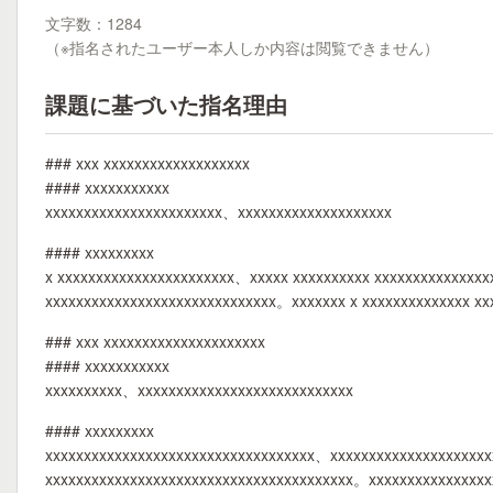
文字数：1284
（※指名されたユーザー本人しか内容は閲覧できません）
課題に基づいた指名理由
### xxx xxxxxxxxxxxxxxxxxxx
#### xxxxxxxxxxx
xxxxxxxxxxxxxxxxxxxxxxx、xxxxxxxxxxxxxxxxxxxx
#### xxxxxxxxx
x xxxxxxxxxxxxxxxxxxxxxxx、xxxxx xxxxxxxxxx xxxxxxxxxxxxx
xxxxxxxxxxxxxxxxxxxxxxxxxxxxxx。xxxxxxx x xxxxxxxxxxxxxx x
### xxx xxxxxxxxxxxxxxxxxxxxx
#### xxxxxxxxxxx
xxxxxxxxxx、xxxxxxxxxxxxxxxxxxxxxxxxxxxx
#### xxxxxxxxx
xxxxxxxxxxxxxxxxxxxxxxxxxxxxxxxxxxx、xxxxxxxxxxxxxxxxxxxxx
xxxxxxxxxxxxxxxxxxxxxxxxxxxxxxxxxxxxxxxx。xxxxxxxxxxxxxxx