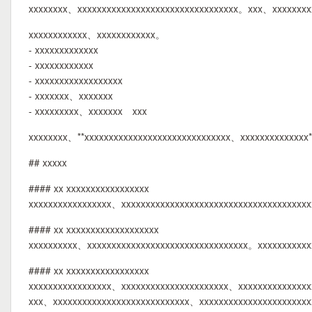
xxxxxxxx、xxxxxxxxxxxxxxxxxxxxxxxxxxxxxxxxx。xxx、xxxxxxx
xxxxxxxxxxxx、xxxxxxxxxxxx。
- xxxxxxxxxxxxx
- xxxxxxxxxxxx
- xxxxxxxxxxxxxxxxxx
- xxxxxxx、xxxxxxx
- xxxxxxxxx、xxxxxxx xxx
xxxxxxxx、**xxxxxxxxxxxxxxxxxxxxxxxxxxxxxx、xxxxxxxxxxxxxx
## xxxxx
#### xx xxxxxxxxxxxxxxxxx
xxxxxxxxxxxxxxxxx、xxxxxxxxxxxxxxxxxxxxxxxxxxxxxxxxxxxxx
#### xx xxxxxxxxxxxxxxxxxxx
xxxxxxxxxx、xxxxxxxxxxxxxxxxxxxxxxxxxxxxxxxxx。xxxxxxxxxx
#### xx xxxxxxxxxxxxxxxxx
xxxxxxxxxxxxxxxxx、xxxxxxxxxxxxxxxxxxxxxx、xxxxxxxxxxxxxxx
xxx、xxxxxxxxxxxxxxxxxxxxxxxxxxxx、xxxxxxxxxxxxxxxxxxxxxx