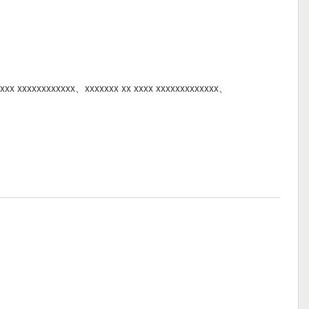
xx xxxxxxxxxxxx、xxxxxxx xx xxxx xxxxxxxxxxxxx、