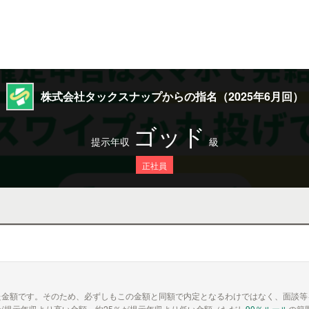
株式会社タックスナップからの指名（2025年6月回）
ゴッド
提示年収
級
正社員
た金額です。そのため、必ずしもこの金額と同額で内定となるわけではなく、面談等
が提示年収より高い金額、約25％が提示年収より低い金額（ただし
90％ルール
の範