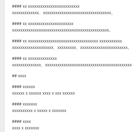
#### xx xxxxxxxxxxxxxxxxxxxxxxxxx
xxxxxxxxxxxxx、xxxxxxxxxxxxxxxxxxxxxxxxxxxxxxxxx。
#### xx xxxxxxxxxxxxxxxxxxxxxx
xxxxxxxxxxxxxxxxxxxxxxxxxxxxxxxxxxxxxxxxxxxxxxx。
#### xx xxxxxxxxxxxxxxxxxxxxxxxxxxxxxxxxxx xxxxxxxxxxx
xxxxxxxxxxxxxxxxxxxx、xxxxxxxxx、xxxxxxxxxxxxxxxxxxxxxxx。
#### xx xxxxxxxxxxxxxx
xxxxxxxxxxxxxx、xxxxxxxxxxxxxxxxxxxxxxxxxxxxxxxxxxxxxxxxx
## xxxx
#### xxxxxx
xxxxxx x xxxxxx xxxx x xxx xxxxxx
#### xxxxxxx
xxxxxxxxxx x xxxxx x xxxxxxx
#### xxxx
xxxx x xxxxxxx