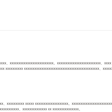
xxxxxx、xxxxxxxxxxxxxxxxxxxxxxxxx。xxxxxxxxxxxxxxxxxxxxxxxxx、xxxx
xxxx xxxxxxxxxx xxxxxxxxxxxxxxxxxxxxxxxxxxxxxxxxxxxxxxxxxxx、xxxx
xx、xxxxxxxxxx xxxxx xxxxxxxxxxxxxxxxxxx。xxxxxxxxxxxxxxxxxxxxxx
xxxxxxxxxxxx、xxxxxxxxxxxxxx xx xxxxxxxxxxxxxxx。