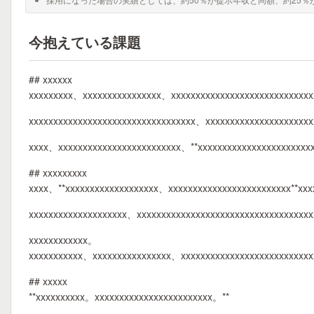
今抱えている課題
## xxxxxx
xxxxxxxxx、xxxxxxxxxxxxxxxx、xxxxxxxxxxxxxxxxxxxxxxxxxxxx
xxxxxxxxxxxxxxxxxxxxxxxxxxxxxxxxxx、xxxxxxxxxxxxxxxxxxxxx
xxxx、xxxxxxxxxxxxxxxxxxxxxxxxx、**xxxxxxxxxxxxxxxxxxxxxxx
## xxxxxxxxx
xxxx、**xxxxxxxxxxxxxxxxxxx、xxxxxxxxxxxxxxxxxxxxxxxxx**xx
xxxxxxxxxxxxxxxxxxxx、xxxxxxxxxxxxxxxxxxxxxxxxxxxxxxxxxxx
xxxxxxxxxxxx。
xxxxxxxxxxx、xxxxxxxxxxxxxxxx、xxxxxxxxxxxxxxxxxxxxxxxxxx
## xxxxx
**xxxxxxxxxx。xxxxxxxxxxxxxxxxxxxxxxxx。**