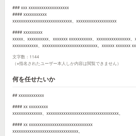
### xxx xxxxxxxxxxxxxxxxxxx
#### xxxxxxxxxxx
xxxxxxxxxxxxxxxxxxxxxxxxxxxx、xxxxxxxxxxxxxxxxxxx
#### xxxxxxxxx
xxxxx、xxxxxxxxxx、xxxxxxx xxxxxxxxxxx、xxxxxxxxxxxxxxxx、x
xxxxxxxxxxxx、xxxxxxxxxxxxxxxxxxxxxxxxxx。xxxxxx xxxxxxx x
文字数：1144
（※指名されたユーザー本人しか内容は閲覧できません）
何を任せたいか
## xxxxxxxxxxxx
#### xx xxxxxxxxx
xxxxxxxxxxxxxx、xxxxxxxxxxxxxxxxxxxxxxxxxxxxxxxxxx。
#### xx xxxxxxxxxxxxxxxxxxxxxxxxxxxxxx
xxxxxxxxxxxxxxxxxxxxxxxxxxxxxxx。