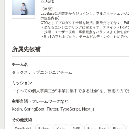
金丸翔
【略歴】
LabBaseに創業期からジョインし、フルスタックエン
の担当内容】
CTOとしてプロダクト全般を統括。開発だけでなく、Pd
・単なるエンジニアリングに留まらず、デザイン・PdM
・技術・ユーザー視点・事業観点をバランスよく持ち合
・0→1の立ち上げから、チームビルディング、仕組み化
所属先候補
チーム名
タックスナップエンジニアチーム
ミッション
「すべての個人事業主が“本業に集中できる社会”を、技術の力で
主要言語・フレームワークなど
Kotlin, SpringBoot, Flutter, TypeScript, Next.js
その他技術
TypeScript
Python
Kotlin
AWS
Spring Boot
Flutter