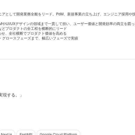
ジニアとして開発業務全般をリード。PdM、新規事業の立ち上げ、エンジニア採用や技
MやUI/UXデザインの領域まで一貫して担い、ユーザー価値と開発効率の両立を図
などプロダクトの全工程を横断的にリード
わせ、全社横断でプロダクト価値を高める
・グロースフェーズまで、幅広いフェーズで実績
実現する。」
Next.js
FastAPI
Google Cloud Platform