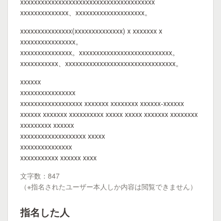
xxxxxxxxxxxxxxxxxxxxxxxxxxxxxxxxxxxxxxx
xxxxxxxxxxxxxx、xxxxxxxxxxxxxxxxxxxx。
xxxxxxxxxxxxxxx(xxxxxxxxxxxxxx) x xxxxxxx x
xxxxxxxxxxxxxxxx。
xxxxxxxxxxxxxxx。xxxxxxxxxxxxxxxxxxxxxxxxxxx。
xxxxxxxxxxx、xxxxxxxxxxxxxxxxxxxxxxxxxxxxxxxx。
xxxxxx
xxxxxxxxxxxxxxxx
xxxxxxxxxxxxxxxxxx xxxxxxx xxxxxxxx xxxxxx-xxxxxx
xxxxxx xxxxxxx xxxxxxxxxx xxxxx xxxxx xxxxxxx xxxxxxxx
xxxxxxxxx xxxxxx
xxxxxxxxxxxxxxxxxxx xxxxx
xxxxxxxxxxxxxxx
xxxxxxxxxxx xxxxxx xxxx
文字数：847
（※指名されたユーザー本人しか内容は閲覧できません）
指名した人