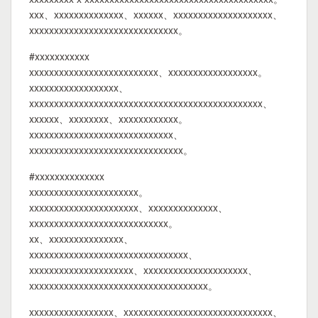
xxx、xxxxxxxxxxxxxx、xxxxxx、xxxxxxxxxxxxxxxxxxxx、
xxxxxxxxxxxxxxxxxxxxxxxxxxxxxx。
#xxxxxxxxxxx
xxxxxxxxxxxxxxxxxxxxxxxxxx、xxxxxxxxxxxxxxxxxx。
xxxxxxxxxxxxxxxxxx、
xxxxxxxxxxxxxxxxxxxxxxxxxxxxxxxxxxxxxxxxxxxxxxx、
xxxxxx、xxxxxxxx、xxxxxxxxxxxx。
xxxxxxxxxxxxxxxxxxxxxxxxxxxxx、
xxxxxxxxxxxxxxxxxxxxxxxxxxxxxxx。
#xxxxxxxxxxxxxx
xxxxxxxxxxxxxxxxxxxxxx。
xxxxxxxxxxxxxxxxxxxxxx、xxxxxxxxxxxxxx、
xxxxxxxxxxxxxxxxxxxxxxxxxxxx。
xx、xxxxxxxxxxxxxxx、
xxxxxxxxxxxxxxxxxxxxxxxxxxxxxxxx、
xxxxxxxxxxxxxxxxxxxxx、xxxxxxxxxxxxxxxxxxxxx、
xxxxxxxxxxxxxxxxxxxxxxxxxxxxxxxxxxxx。
xxxxxxxxxxxxxxxxx、xxxxxxxxxxxxxxxxxxxxxxxxxxxxxx、