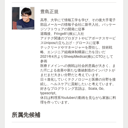
豊島正規
高専、大学にて情報工学を学び、その後大手電子
部品メーカーの情報子会社に新卒入社。パッケー
ジソフトウェアの開発に従事
退職後、Fringe81(株)に入社
アドテク関連のプロダクトやピアボーナスサービ
スUniposの立ち上げ・グロースに従事
テックリードやマネージャーを歴任し、技術戦
略、エンジニア組織体制構築に力を注いだ
2021年4月よりSheepMedical(株)にCTOとして
参画
医療ドメインへの挑戦は社会的意義が大きく、ま
たITによる改善や新たな価値創造のインパクトが
まだまだ大きい分野だと考えています。
日々進化していくテクノロジーと医療の分野を接
続し、ヘルスケアに貢献したいと考えています。
好きなプログラミング言語は、Scala, Go,
typescript。
休日は料理系Youtuberの動画を見ながら家族に料
理を作っています。
所属先候補