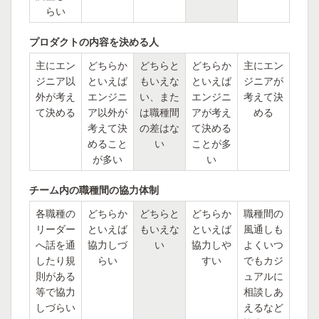
らい
プロダクトの内容を決める人
主にエン
どちらか
どちらと
どちらか
主にエン
ジニア以
といえば
もいえな
といえば
ジニアが
外が考え
エンジニ
い、また
エンジニ
考えて決
て決める
ア以外が
は職種間
アが考え
める
考えて決
の差はな
て決める
めること
い
ことが多
が多い
い
チーム内の職種間の協力体制
各職種の
どちらか
どちらと
どちらか
職種間の
リーダー
といえば
もいえな
といえば
風通しも
へ話を通
協力しづ
い
協力しや
よくいつ
したり規
らい
すい
でもカジ
則がある
ュアルに
等で協力
相談しあ
しづらい
えるなど