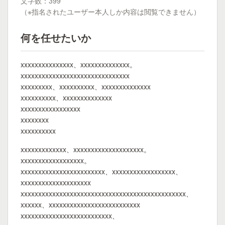
文字数：399
（※指名されたユーザー本人しか内容は閲覧できません）
何を任せたいか
xxxxxxxxxxxxxxx、xxxxxxxxxxxxxx。
xxxxxxxxxxxxxxxxxxxxxxxxxxxxxxx
xxxxxxxxx、xxxxxxxxxx、xxxxxxxxxxxxxx
xxxxxxxxxx、xxxxxxxxxxxxxx
xxxxxxxxxxxxxxxxx
xxxxxxxx
xxxxxxxxxx
xxxxxxxxxxxxx、xxxxxxxxxxxxxxxxxxxx。
xxxxxxxxxxxxxxxxxx。
xxxxxxxxxxxxxxxxxxxxxxxx、xxxxxxxxxxxxxxxxxx、
xxxxxxxxxxxxxxxxxxxx
xxxxxxxxxxxxxxxxxxxxxxxxxxxxxxxxxxxxxxxxxxxxxxx、
xxxxxx、xxxxxxxxxxxxxxxxxxxxxxxxxx
xxxxxxxxxxxxxxxxxxxxxxxxxx、