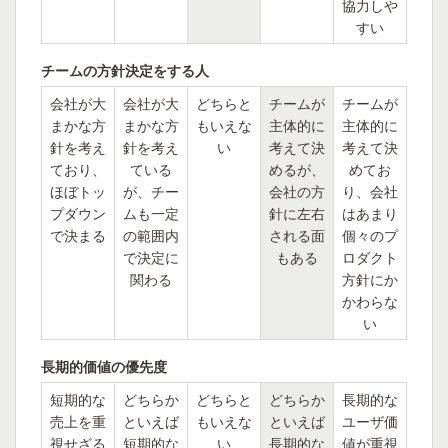
協力しや
すい
チームの方針決定をする人
会社が大
会社が大
どちらと
チームが
チームが
まかな方
まかな方
もいえな
主体的に
主体的に
針を考え
針を考え
い
考えて決
考えて決
ており、
ている
めるが、
めてお
ほぼトッ
が、チー
会社の方
り、会社
プダウン
ムも一定
針に左右
はあまり
で決まる
の範囲内
される面
個々のプ
で決定に
もある
ロダクト
関わる
方針にか
かわらな
い
長期的価値の優先度
短期的な
どちらか
どちらと
どちらか
長期的な
売上を重
といえば
もいえな
といえば
ユーザ価
視せざる
短期的な
い
長期的な
値が重視