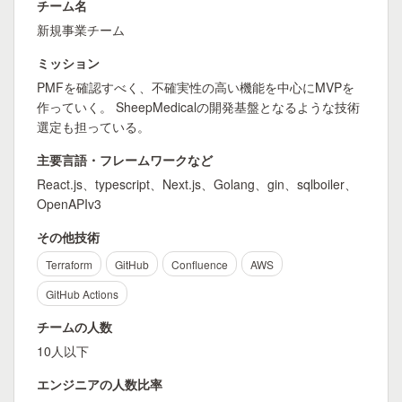
チーム名
新規事業チーム
ミッション
PMFを確認すべく、不確実性の高い機能を中心にMVPを
作っていく。 SheepMedicalの開発基盤となるような技術
選定も担っている。
主要言語・フレームワークなど
React.js、typescript、Next.js、Golang、gin、sqlboiler、
OpenAPIv3
その他技術
Terraform
GitHub
Confluence
AWS
GitHub Actions
チームの人数
10人以下
エンジニアの人数比率