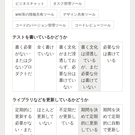
ビジネスチャット
タスク管理ツール
wiki等の情報共有ツール
デザイン共有ツール
コードのバージョン管理ツール
コードレビューツール
テストを書いているかどうか
書く必要
全く書け
書く文化
書く文化
必要な分
がない・
ていない
がまだ浸
は浸透し
は書けて
または少
透してお
ている
いる
ないプロ
らず、必
が、まだ
ダクトだ
要な分は
必要な分
書けてい
は書けて
ない
いない
ライブラリなどを更新しているかどうか
定期的に
ほとんど
不定期だ
期間を決
期間を決
更新する
更新して
が更新し
めて定期
めて定期
必要がな
いない
ている
的に更新
的に自動
い・また
している
で更新し