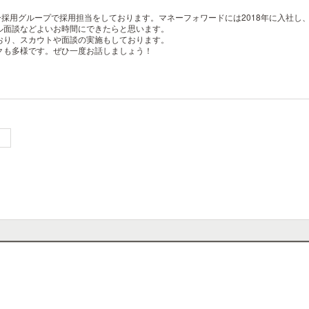
・デザイナー採用グループで採用担当をしております。マネーフォワードには2018年に
ル面談などよいお時間にできたらと思います。
おり、スカウトや面談の実施もしております。
クも多様です。ぜひ一度お話しましょう！
）