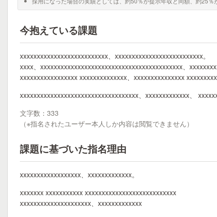
採用になった場合の実績としては、約50％が提示年収と同額、約25％
今抱えている課題
xxxxxxxxxxxxxxxxxxxxxxxxxx、xxxxxxxxxxxxxxxxxxxxxxxxxx。
xxxx、xxxxxxxxxxxxxxxxxxxxxxxxxxxxxxxxxxxxxxxxxx、xxxxxxx
xxxxxxxxxxxxxxxxx xxxxxxxxxxxxxx、xxxxxxxxxxxxxxx xxxxxxx
xxxxxxxxxxxxxxxxxxxxxxxxxxxxxxxxxxx、xxxxxxxxxxxxx、 xxxxx
文字数：333
（※指名されたユーザー本人しか内容は閲覧できません）
課題に基づいた指名理由
xxxxxxxxxxxxxxxxxx、xxxxxxxxxxxxx。
xxxxxxx xxxxxxxxxxx xxxxxxxxxxxxxxxxxxxxxxxxxxx
xxxxxxxxxxxxxxxxxxxxx、xxxxxxxxxxxxx