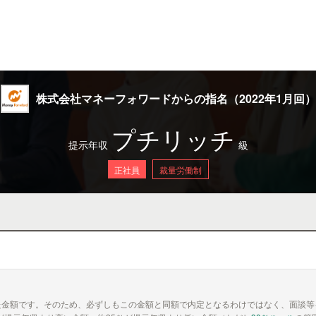
株式会社マネーフォワードからの指名（2022年1月回）
プチリッチ
提示年収
級
正社員
裁量労働制
た金額です。そのため、必ずしもこの金額と同額で内定となるわけではなく、面談等