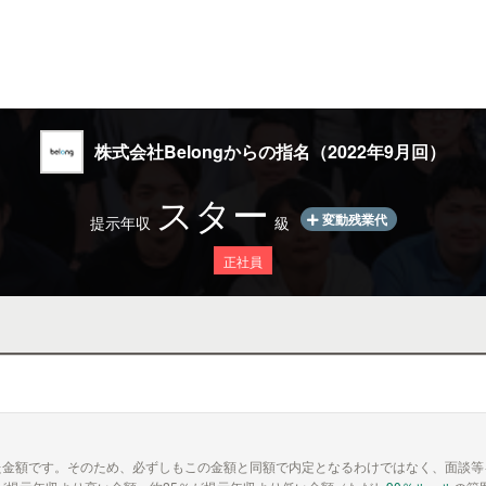
株式会社Belongからの指名（2022年9月回）
スター
変動残業代
提示年収
級
正社員
た金額です。そのため、必ずしもこの金額と同額で内定となるわけではなく、面談等