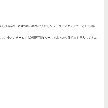
る以前は新卒で Goldman Sachs に入社しソフトウェアエンジニアとして5年、
での経験を活かしつつ、小さいチームでも運用可能なルールであったり仕組みを導入して各エ