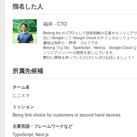
指名した人
福井 - CTO
Belong Inc の CTO として技術戦略の立案やエ
次に Google にて Google Cloud のテクニカル
趣味は魚釣り・野球・ゴルフです。
Belong では Go、TypeScript、Next.js、
ンジニアメンバーも開発を楽しんでいます。
弊社に興味を持っていただけたらぜひお話しましょう！
所属先候補
チーム名
にこスマ
ミッション
Being first choice for customers of second hand devices
主要言語・フレームワークなど
TypeScript, Next.js