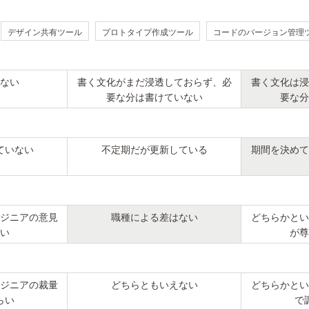
デザイン共有ツール
プロトタイプ作成ツール
コードのバージョン管理
ない
書く文化がまだ浸透しておらず、必
書く文化は浸
要な分は書けていない
要な分
ていない
不定期だが更新している
期間を決めて
ジニアの意見
職種による差はない
どちらかとい
い
が尊
ジニアの裁量
どちらともいえない
どちらかとい
らい
で