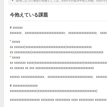
採用になった場合の実績としては、約50％が提示年収と同額、約25％
今抱えている課題
# xxxxxx
xxxxxxx、xxxxxxxxxxxxxxxxxxxxxxxx、xxxxxxxxxxxxxxxxx、xxx
* xxxxx
xx xxxxxx(xxxxxxxxxxxxxxxxxxxxxxxx)xxxxxxxxxxxxxxx
xx xxxxxxxxxx(xxxxxxxxxxxxxxxxxxxxxxxxx)xxxxxxxxxxxxxxxxx
* xxxxx
xx xxxxxxx xxxx(xxxxxxxxxxxxxxxxxxxxxxxxxxxxx)xxxxxxxxxxxxx
xx xxxxxx xx xxx xxxxxxxxxxxxxxxxxxxxxxxxxxxxxxxxxxx
xxxxxx xxxxxxxxxxxxxx、xxxxxxxxxxxxxxxxxxxxxxxxxxx、xxxxxxx
# xxxxxxxxxxxxxxx
xxxxxxxxxxxxxxxx(xxxxxxxxxxxxxxxxxxxxxxxxxxxxxxxxxxx)
xxxxxxxxxxxxxxxxxx xxxxxxxx xxxxxxxxx xxxx xxxxxxxxx xxxxxx