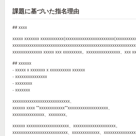
課題に基づいた指名理由
## xxxx
xxxxx xxxxxxx xxxxxxxxxxx(xxxxxxxxxxxxxxxxxxxxxxx(xxxxxxxxx
xxxxxxxxxxxxxxxxxxxxxxxxxxxxxxxxxxxxxxxxxxxxxxxxxxxxxxxxxx
xxxxxxxxxxxxxx xxxxx xxx xxxxxxxxx。xxxxxxxxxxxxxxxx、xxx x
## xxxxxx
- xxxxx x xxxxxxx x xxxxxxxxxx xxxxxx
- xxxxxxxxxxxxxxx
- xxxxxxxx
- xxxxxxx
xxxxxxxxxxxxxxxxxxxxxxxxxxx、
xxxxxx xxxx **xxxxxxxxxxxx**xxxxxxxxxxxxxxxxxxx、
xxxxxxxxxxxxxxx、xxxxxxxx。
xxxxxx xxxxxxxxxxxxxxxxxxxx、xxxxxxxxxxxxxxxxxxxx。
xxxxxxxxxxxxxxxxxxxxxxxxxx、xxxxxxxxxxxxx、xxxxxxxxxxxxxx