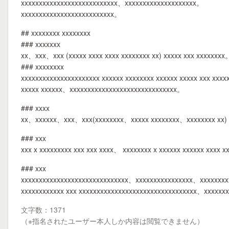
xxxxxxxxxxxxxxxxxxxxxxxxxxx、xxxxxxxxxxxxxxxxxxxx。
xxxxxxxxxxxxxxxxxxxxxxxxxx。
## xxxxxxxx xxxxxxxx
### xxxxxxx
xx、xxx、xxx (xxxxx xxxx xxxx xxxxxxxx xx) xxxxx xxx xxxxxxxx
### xxxxxxxx
xxxxxxxxxxxxxxxxxxxxxx xxxxxx xxxxxxxx xxxxxx xxxxx xxx xxx
xxxxx xxxxxx、xxxxxxxxxxxxxxxxxxxxxxxxxxxxxx。
### xxxx
xx、xxxxxx、xxx、xxx(xxxxxxxx、xxxxx xxxxxxxx、xxxxxxxx xx) 
### xxx
xxx x xxxxxxxxx xxx xxx xxxx、 xxxxxxxx x xxxxxx xxxxxx xxxx
### xxx
xxxxxxxxxxxxxxxxxxxxxxxxxxxxxx、xxxxxxxxxxxxxxxx、xxxxxxx
xxxxxxxxxxxx xxx xxxxxxxxxxxxxxxxxxxxxxxxxxxxxxxxx、xxxxxx
文字数：1371
（※指名されたユーザー本人しか内容は閲覧できません）