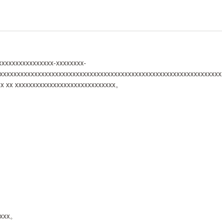
xxxxxxxxxxxxxxxx-xxxxxxxx-
xxxxxxxxxxxxxxxxxxxxxxxxxxxxxxxxxxxxxxxxxxxxxxxxxxxxxxxxxxxxxxxx
xx xx xxxxxxxxxxxxxxxxxxxxxxxxxxxxx。
xxxx。