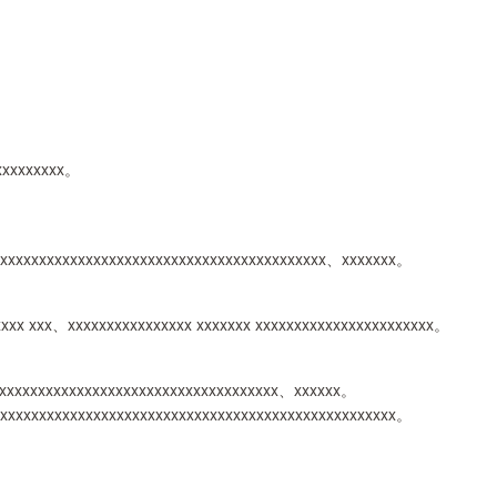
。
xxxxxxxxxx。
xxxxxxxxxxxxxxxxxxxxxxxxxxxxxxxxxxxxxxxxxx、xxxxxxx。
 xxxxx xxx、xxxxxxxxxxxxxxxx xxxxxxx xxxxxxxxxxxxxxxxxxxxxxx。
xxxxxxxxxxxxxxxxxxxxxxxxxxxxxxxxxxxxx、xxxxxx。
xxxxxxxxxxxxxxxxxxxxxxxxxxxxxxxxxxxxxxxxxxxxxxxxxxxx。