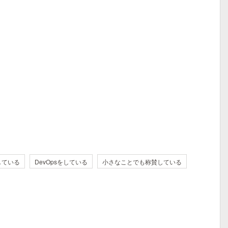
している
DevOpsをしている
小さなことでも称賛している