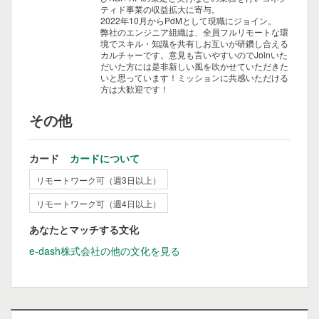
ティド事業の収益拡大に寄与。
2022年10月からPdMとして現職にジョイン。
弊社のエンジニア組織は、全員フルリモートな環
境でスキル・知識を共有しお互いが研鑽し合える
カルチャーです。意見も言いやすいのでJoinいた
だいた方には是非新しい風を吹かせていただきた
いと思っています！ミッションに共感いただける
方は大歓迎です！
その他
カード
カードについて
リモートワーク可（週3日以上）
リモートワーク可（週4日以上）
あなたとマッチする文化
e-dash株式会社の他の文化を見る