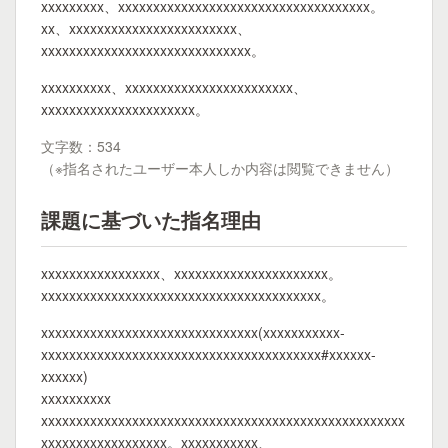
xxxxxxxxx、xxxxxxxxxxxxxxxxxxxxxxxxxxxxxxxxxxxx。
xx、xxxxxxxxxxxxxxxxxxxxxxxx、
xxxxxxxxxxxxxxxxxxxxxxxxxxxxxx。
xxxxxxxxxx、xxxxxxxxxxxxxxxxxxxxxxxx、
xxxxxxxxxxxxxxxxxxxxxx。
文字数：534
（※指名されたユーザー本人しか内容は閲覧できません）
課題に基づいた指名理由
xxxxxxxxxxxxxxxxx、xxxxxxxxxxxxxxxxxxxxxx。
xxxxxxxxxxxxxxxxxxxxxxxxxxxxxxxxxxxxxxxx。
xxxxxxxxxxxxxxxxxxxxxxxxxxxxxxx(xxxxxxxxxxx-
xxxxxxxxxxxxxxxxxxxxxxxxxxxxxxxxxxxxxxxx#xxxxxx-
xxxxxx)
xxxxxxxxxx
xxxxxxxxxxxxxxxxxxxxxxxxxxxxxxxxxxxxxxxxxxxxxxxxxxxx
xxxxxxxxxxxxxxxxxx。xxxxxxxxxxx、