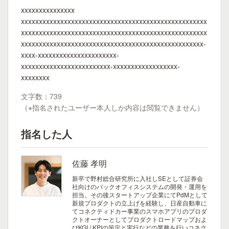
xxxxxxxxxxxxxxx
xxxxxxxxxxxxxxxxxxxxxxxxxxxxxxxxxxxxxxxxxxxxxxxxxxxx
xxxxxxxxxxxxxxxxxxxxxxxxxxxxxxxxxxxxxxxxxxxxxxxxxxxx
xxxxxxxxxxxxxxxxxxxxxxxxxxxxxxxxxxxxxxxxxxxxxxxxxxx-
xxxx-xxxxxxxxxxxxxxxxxxxxxx-
xxxxxxxxxxxxxxxxxxxxxxxxx-xxxxxxxxxxxxxxxxxx-
xxxxxxxx
文字数：739
（※指名されたユーザー本人しか内容は閲覧できません）
指名した人
佐藤 孝明
新卒で野村総合研究所に入社しSEとして証券会
社向けのバックオフィスシステムの開発・運用を
担当。その後スタートアップ企業にてPdMとして
新規プロダクトの立上げを経験し、日産自動車に
てコネクティドカー事業のスマホアプリのプロダ
クトオーナーとしてプロダクトロードマップおよ
びKGI / KPIの策定と実行などの業務を行いコネク