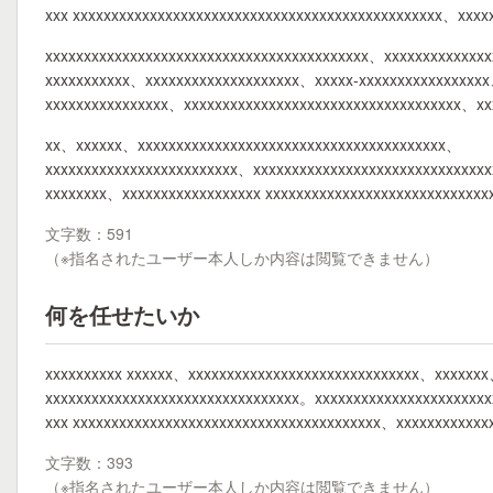
xxx xxxxxxxxxxxxxxxxxxxxxxxxxxxxxxxxxxxxxxxxxxxxxxxx、xxx
xxxxxxxxxxxxxxxxxxxxxxxxxxxxxxxxxxxxxxxxxx、xxxxxxxxxxxxx
xxxxxxxxxxx、xxxxxxxxxxxxxxxxxxxx、xxxxx-xxxxxxxxxxxxxxxxx
xxxxxxxxxxxxxxxx、xxxxxxxxxxxxxxxxxxxxxxxxxxxxxxxxxxxx、xx
xx、xxxxxx、xxxxxxxxxxxxxxxxxxxxxxxxxxxxxxxxxxxxxxxx、
xxxxxxxxxxxxxxxxxxxxxxxxx、xxxxxxxxxxxxxxxxxxxxxxxxxxxxxx
xxxxxxxx、xxxxxxxxxxxxxxxxxx xxxxxxxxxxxxxxxxxxxxxxxxxxxx
文字数：591
（※指名されたユーザー本人しか内容は閲覧できません）
何を任せたいか
xxxxxxxxxx xxxxxx、xxxxxxxxxxxxxxxxxxxxxxxxxxxxxx、xxxxxxx、
xxxxxxxxxxxxxxxxxxxxxxxxxxxxxxxxx。xxxxxxxxxxxxxxxxxxxxxx
xxx xxxxxxxxxxxxxxxxxxxxxxxxxxxxxxxxxxxxxxxx、xxxxxxxxxxx
文字数：393
（※指名されたユーザー本人しか内容は閲覧できません）