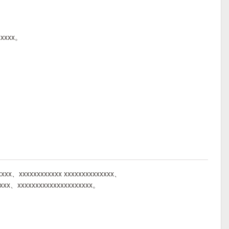
xxxxx。
xxxxx、xxxxxxxxxxxx xxxxxxxxxxxxxx、
xxxx、xxxxxxxxxxxxxxxxxxxxx。