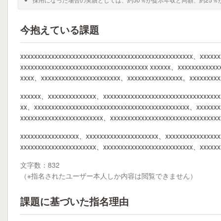
今抱えている課題
xxxxxxxxxxxxxxxxxxxxxxxxxxxxxxxxxxxxxxxxxxxxxxxxxx、xxxxxx
xxxxxxxxxxxxxxxxxxxxxxxxxxxxxxxxxxxxx xxxxxx、xxxxxxxxxxx
xxxx、xxxxxxxxxxxxxxxxxxxxxxx、xxxxxxxxxxxxxxxx。xxxxxxxxx
xxxxxx、xxxxxxxxxxxxxx、xxxxxxxxxxxxxxxxxxxxxxxxxxxxxxxxxx
xx、xxxxxxxxxxxxxxxxxxxxxxxxxxxxxxxxxxxxxxxxxxxxx、xxxxxxxx
xxxxxxxxxxxxxxxxxxxxxxxx、xxxxxxxxxxxxxxxxxxxxxxxxxxxxxxx
xxxxxxxxxxxxxxxxx、xxxxxxxxxxxxxxxxxxxxx、xxxxxxxxxxxxxxxx
xxxxxxxxxxxxxxxxxxxxxx、xxxxxxxxxxxxxxxxxxxxxxxxxx、xxxxx
文字数：832
（※指名されたユーザー本人しか内容は閲覧できません）
課題に基づいた指名理由