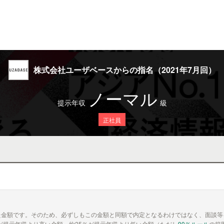
株式会社ユーザベースからの指名（2021年7月回）
ノーマル
提示年収
級
正社員
た金額です。そのため、必ずしもこの金額と同額で内定となるわけではなく、面談等
が提示年収より高い金額、約25％が提示年収より低い金額（ただし
90％ルール
の範