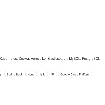
ava, Kubernetes, Docker, Aerospike, Elasticsearch, MySQL, PostgreSQL
発
Spring Boot
Kong
Istio
F#
Google Cloud Platform