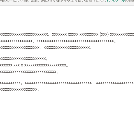
xxxxxxxxxxxxxxxxxxxxxxx、xxxxxxx xxxxx xxxxxxxxx (xxx) xxxxxxxxxx
xxxxxxxxxxxxxxxxx、xxxxxxxxxxxxxxxxxxxxxxxxxxxxxxxxxxxxx。
xxxxxxxxxxxxxxxxxxx、xxxxxxxxxxxxxxxxxxxxxx。
xxxxxxxxxxxxxxxxxxxxxx。
xxxxx xxx x xxxxxxxxxxxxxxxxxxxx。
xxxxxxxxxxxxxxxxxxxxxxxxxxxx。
xxxxxxxxxx。xxxxxxxxxxxxxxxxxxxxxxxxxxxxxxxx、xxxxxxxxxxxxxxxxx
xxxxxxxxxxxxxxxxxxx。