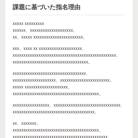
課題に基づいた指名理由
xxxxx xxxxxxxxx
xxxxxx、xxxxxxxxxxxxxxxxxxxx。
xx、xxxxx xxxxxxxxxxxxxxxxxxxxxxx。
xxx、xxxx xx xxxxxxxxxxxxxxxxxxxx、
xxxxxxxxxxxxxxxxxxxxxxxxxxxxxxxxxxxxxxxxxxxxxxxx、
xxxxxxxxxxxxxxxxxxxxxxxxxxxxxxxxxxx。
xxxxxxxxxxxxxxxxxxxxxxxxxxxxxxxxxx、
xxxxxxxxxxxxxxxxxxxx、xxxxxxxxxxxxxxxxxxxxxxx。
xxxxx xxxxxxxxxxxxxxxxxxxx、
xxxxxxxxxxxxxxxxxxxxxxxxxxxxxxxxxxxxxxxx。
xxxxxxxxxxxxxxxxx、xxxxxxxxxxxxxxxxxxxxxxxxxxxxxxx、
xxxxxxxxxxxxxxxxxxxxxxxxxxxxxxxxxxxxxx。
xx、xxxxxxx、
xxxxxxxxxxxxxxxxxxxxxxxxxxxxxxxxxxxxxxxx、
xxxxxxxxxxxxxxxxxxxxxxxxxxxxxxxxxxxxxxxxxxxx。