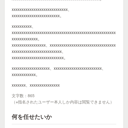
xxxxxxxxxxxxxxxxxxxxxxxxxxxx、
xxxxxxxxxxxxxxxxxxxxxxxx。
xxxxxxxxxx、
xxxxxxxxxxxxxxxxxxxxxxxxxxxxxxxxxxxxxxxxxxxxxxxxxxxx
xxxxxxxxxxxxx。
xxxxxxxxxxxxxxxxx、xxxxxxxxxxxxxxxxxxxxxxxxxxxxxxxxx
xxxxxxxxxxxxxxxxxxxxxxxxx、
xxxxxxxxxxxxxxxxxxxxxxxxxx。
xxxxxxxxxxxxxxxxxxx、xxxxxxxxxxxxxxxxxxxxxxxx、
xxxxxxxxxxxx。
xxxxxxx、xxxxxxxxxxxxxxx
文字数：865
（※指名されたユーザー本人しか内容は閲覧できません）
何を任せたいか