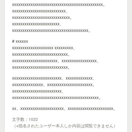
xxxxxxxxxxxxxxxxxxxxxxxxxxxxxxxxxxxxxxxxxxxx。
xxxxxxxxxxxxxxxxxxxxxxxxxx、
xxxxxxxxxxxxxxxxxxxxxxxxxxxx。
xxxxxxxxxxxxxxxxxxxxxxx、
xxxxxxxxxxxxxxxxxxxxxxxxxxxxxxxxxxxxx。
# xxxxxx
xxxxxxxxxxxxxxxxxxxx xxxxxxxxx、
xxxxxxxxxxxxxxxxxxxxxxxxxxx。
xxxxxxxxxxxxxxxxxxxxxx、xxxxxxxxxxxxxxxxx、
xxxxxxxxxxxxxxxxxxxxxxxxxxx。
xxxxxxxxxxxxxxxxxxxxxxxx、xxxxxxxxxxxxx、
xxxxxxxxxxxxxxx、xxxxxxxxxxxxxxxxxxxxxx。
xxxxxxxxxxxxxxxxxxxxxxxx、
xxxxxxxxxxxxxxxxxxxxxxxxxxxxxxxxxxxxxxxxxx。
xx、xxxxxxxxxxxxxxxxxxxxx、xxxxxxxxxxxxxxxxxxxxxx。
文字数：1022
（※指名されたユーザー本人しか内容は閲覧できません）