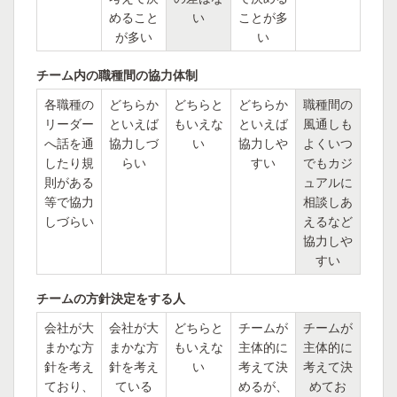
めること
い
ことが多
が多い
い
チーム内の職種間の協力体制
各職種の
どちらか
どちらと
どちらか
職種間の
リーダー
といえば
もいえな
といえば
風通しも
へ話を通
協力しづ
い
協力しや
よくいつ
したり規
らい
すい
でもカジ
則がある
ュアルに
等で協力
相談しあ
しづらい
えるなど
協力しや
すい
チームの方針決定をする人
会社が大
会社が大
どちらと
チームが
チームが
まかな方
まかな方
もいえな
主体的に
主体的に
針を考え
針を考え
い
考えて決
考えて決
ており、
ている
めるが、
めてお