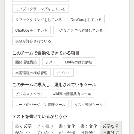
モブプログラミングをしている
リファクタリングをしている
DevOpsをしている
ChatOpsをしている
小さなことでも称賛している
失敗が許容されている
このチームで自動化できている項目
開発環境構築
テスト
Lint等の静的解析
本番環境の構成管理
デプロイ
このチームに導入し、運用されているツール
ビジネスチャット
wiki等の情報共有ツール
コードのバージョン管理ツール
タスク管理ツール
テストを書いているかどうか
書く必要
全く書け
書く文化
書く文化
必要な分
がない・
ていない
がまだ浸
は浸透し
は書けて