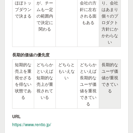
ほぼトッ
が、チー
会社の方
り、会社
プダウン
ムも一定
針に左右
はあまり
で決まる
の範囲内
される面
個々のプ
で決定に
もある
ロダクト
関わる
方針にか
かわらな
い
長期的価値の優先度
短期的な
どちらか
どちらと
どちらか
長期的な
売上を重
といえば
もいえな
といえば
ユーザ価
視せざる
短期的な
い
長期的な
値が重視
を得ない
売上が重
ユーザ価
できてい
状態であ
視されて
値を重視
る
る
いる
できてい
る
URL
https://www.rentio.jp/