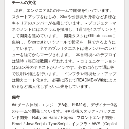
チームの文化
- 現在、エンジニア8名のチームで開発を行っています。
スタートアップをはじめ、SIerや公務員出身者など多様な
キャリアのメンバーが在籍しています。 - プロジェクトマ
ネジメントにはスクラムを採用し、1週間を1スプリントと
して開発を進めています。 - 開発タスクはGithub Issueに
集約し、Shortcutというツールで状況を一覧できるように
しています。 - 全てのプルリクエストは他メンバーのレビ
ューを経てからマージされます。 - 本番環境へのデプロイ
は随時（毎日複数回）行われます。 - コミュニケーション
はSlack等のテキストがメインです。必要に応じて通話等
で説明や補足を行います。 - インフラや環境セットアップ
は極力コード化され、必要に応じてREADMEやWikiにまと
めるなど属人化しずらい工夫をしています。
備考
## チーム体制 - エンジニア8名、PdM2名、デザイナー3名
のチームで開発しています。 ## 技術スタック - バックエ
ンド開発：Ruby on Rails / RSpec - フロントエンド開発：
React / JavaScript / TypeScript - インフラ：AWS（Copilot