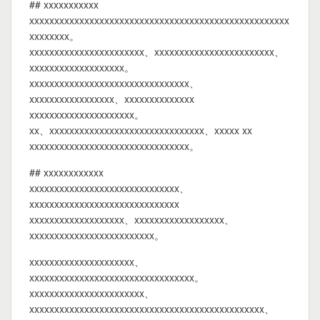
## xxxxxxxxxxx
xxxxxxxxxxxxxxxxxxxxxxxxxxxxxxxxxxxxxxxxxxxxxxxxxxxx
xxxxxxxx。
xxxxxxxxxxxxxxxxxxxxxxx、xxxxxxxxxxxxxxxxxxxxxxxx、
xxxxxxxxxxxxxxxxxxx。
xxxxxxxxxxxxxxxxxxxxxxxxxxxxxxxx、
xxxxxxxxxxxxxxxxx、xxxxxxxxxxxxxx
xxxxxxxxxxxxxxxxxxxxx。
xx、xxxxxxxxxxxxxxxxxxxxxxxxxxxxxxx、xxxxx xx
xxxxxxxxxxxxxxxxxxxxxxxxxxxxxxxx。
## xxxxxxxxxxxx
xxxxxxxxxxxxxxxxxxxxxxxxxxxxxx、
xxxxxxxxxxxxxxxxxxxxxxxxxxxxxx
xxxxxxxxxxxxxxxxxxx、xxxxxxxxxxxxxxxxxx、
xxxxxxxxxxxxxxxxxxxxxxxxx。
xxxxxxxxxxxxxxxxxxxxx、
xxxxxxxxxxxxxxxxxxxxxxxxxxxxxxxxx。
xxxxxxxxxxxxxxxxxxxxxxx、
xxxxxxxxxxxxxxxxxxxxxxxxxxxxxxxxxxxxxxxxxxxxxxx、