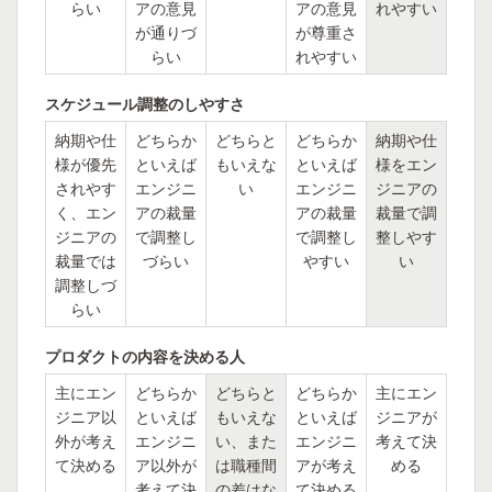
らい
アの意見
アの意見
れやすい
が通りづ
が尊重さ
らい
れやすい
スケジュール調整のしやすさ
納期や仕
どちらか
どちらと
どちらか
納期や仕
様が優先
といえば
もいえな
といえば
様をエン
されやす
エンジニ
い
エンジニ
ジニアの
く、エン
アの裁量
アの裁量
裁量で調
ジニアの
で調整し
で調整し
整しやす
裁量では
づらい
やすい
い
調整しづ
らい
プロダクトの内容を決める人
主にエン
どちらか
どちらと
どちらか
主にエン
ジニア以
といえば
もいえな
といえば
ジニアが
外が考え
エンジニ
い、また
エンジニ
考えて決
て決める
ア以外が
は職種間
アが考え
める
考えて決
の差はな
て決める