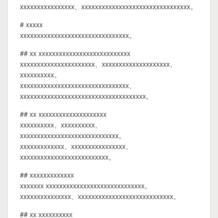
xxxxxxxxxxxxxxxx、xxxxxxxxxxxxxxxxxxxxxxxxxxxxxxxx。
# xxxxx
xxxxxxxxxxxxxxxxxxxxxxxxxxxxxxxx。
## xx xxxxxxxxxxxxxxxxxxxxxxxxxxx
xxxxxxxxxxxxxxxxxxxxxx、xxxxxxxxxxxxxxxxxxxx、
xxxxxxxxxx。
xxxxxxxxxxxxxxxxxxxxxxxxxxxxxxxx、
xxxxxxxxxxxxxxxxxxxxxxxxxxxxxxxxxxxxx。
## xx xxxxxxxxxxxxxxxxxxxx
xxxxxxxxxx、xxxxxxxxxx、
xxxxxxxxxxxxxxxxxxxxxxxxxxxxx。
xxxxxxxxxxxxx、xxxxxxxxxxxxxxxx、
xxxxxxxxxxxxxxxxxxxxxxxxxx。
## xxxxxxxxxxxxx
xxxxxxx xxxxxxxxxxxxxxxxxxxxxxxxxxxxx。
xxxxxxxxxxxxxxx、xxxxxxxxxxxxxxxxxxxxxxxxxxxx。
## xx xxxxxxxxxx