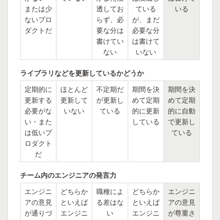
または少
透してお
ている
いる
ないプロ
らず、必
が、まだ
ダクトだ
要な分は
必要な分
書けてい
は書けて
ない
いない
ライブラリなどを更新しているかどうか
定期的に
ほとんど
不定期だ
期間を決
期間を決
更新する
更新して
が更新し
めて定期
めて定期
必要がな
いない
ている
的に更新
的に自動
い・また
している
で更新し
は低いプ
ている
ロダクト
だ
チーム内のエンジニアの発言力
エンジニ
どちらか
職種によ
どちらか
エンジニ
アの意見
といえば
る差はな
といえば
アの意見
が通りづ
エンジニ
い
エンジニ
が尊重さ