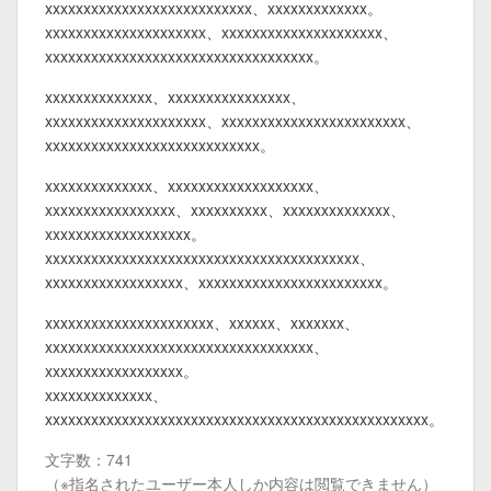
xxxxxxxxxxxxxxxxxxxxxxxxxxx、xxxxxxxxxxxxx。
xxxxxxxxxxxxxxxxxxxxx、xxxxxxxxxxxxxxxxxxxxx、
xxxxxxxxxxxxxxxxxxxxxxxxxxxxxxxxxxx。
xxxxxxxxxxxxxx、xxxxxxxxxxxxxxxx、
xxxxxxxxxxxxxxxxxxxxx、xxxxxxxxxxxxxxxxxxxxxxxx、
xxxxxxxxxxxxxxxxxxxxxxxxxxxx。
xxxxxxxxxxxxxx、xxxxxxxxxxxxxxxxxxx、
xxxxxxxxxxxxxxxxx、xxxxxxxxxx、xxxxxxxxxxxxxx、
xxxxxxxxxxxxxxxxxxx。
xxxxxxxxxxxxxxxxxxxxxxxxxxxxxxxxxxxxxxxxx、
xxxxxxxxxxxxxxxxxx、xxxxxxxxxxxxxxxxxxxxxxxx。
xxxxxxxxxxxxxxxxxxxxxx、xxxxxx、xxxxxxx、
xxxxxxxxxxxxxxxxxxxxxxxxxxxxxxxxxxx、
xxxxxxxxxxxxxxxxxx。
xxxxxxxxxxxxxx、
xxxxxxxxxxxxxxxxxxxxxxxxxxxxxxxxxxxxxxxxxxxxxxxxxx。
文字数：741
（※指名されたユーザー本人しか内容は閲覧できません）