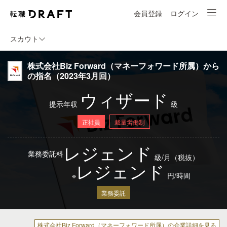
会員登録
ログイン
スカウト
株式会社Biz Forward（マネーフォワード所属）から
の指名（2023年3月回）
ウィザード
提示年収
級
正社員
裁量労働制
レジェンド
業務委託料
級/月（税抜）
レジェンド
※
円/時間
業務委託
株式会社Biz Forward（マネーフォワード所属）の企業詳細を見る