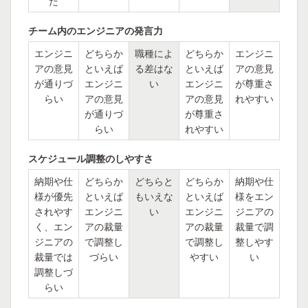
だ
チーム内のエンジニアの発言力
エンジニ
どちらか
職種によ
どちらか
エンジニ
アの意見
といえば
る差はな
といえば
アの意見
が通りづ
エンジニ
い
エンジニ
が尊重さ
らい
アの意見
アの意見
れやすい
が通りづ
が尊重さ
らい
れやすい
スケジュール調整のしやすさ
納期や仕
どちらか
どちらと
どちらか
納期や仕
様が優先
といえば
もいえな
といえば
様をエン
されやす
エンジニ
い
エンジニ
ジニアの
く、エン
アの裁量
アの裁量
裁量で調
ジニアの
で調整し
で調整し
整しやす
裁量では
づらい
やすい
い
調整しづ
らい