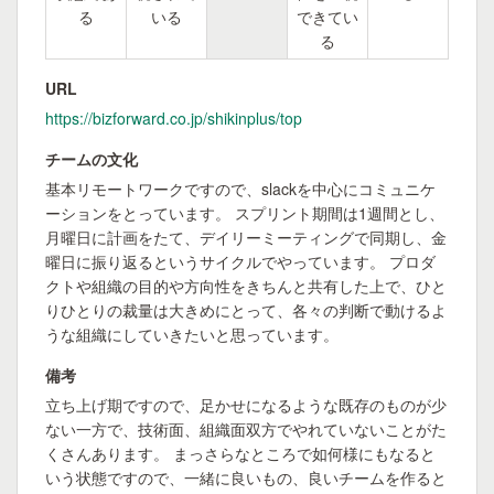
る
いる
できてい
る
URL
https://bizforward.co.jp/shikinplus/top
チームの文化
基本リモートワークですので、slackを中心にコミュニケ
ーションをとっています。 スプリント期間は1週間とし、
月曜日に計画をたて、デイリーミーティングで同期し、金
曜日に振り返るというサイクルでやっています。 プロダ
クトや組織の目的や方向性をきちんと共有した上で、ひと
りひとりの裁量は大きめにとって、各々の判断で動けるよ
うな組織にしていきたいと思っています。
備考
立ち上げ期ですので、足かせになるような既存のものが少
ない一方で、技術面、組織面双方でやれていないことがた
くさんあります。 まっさらなところで如何様にもなると
いう状態ですので、一緒に良いもの、良いチームを作ると