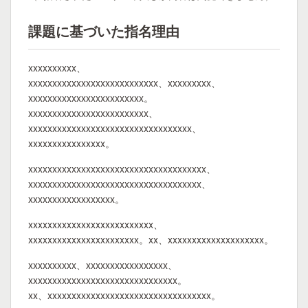
課題に基づいた指名理由
xxxxxxxxxx、
xxxxxxxxxxxxxxxxxxxxxxxxxxx、xxxxxxxxx、
xxxxxxxxxxxxxxxxxxxxxxxx。
xxxxxxxxxxxxxxxxxxxxxxxxx、
xxxxxxxxxxxxxxxxxxxxxxxxxxxxxxxxxx、
xxxxxxxxxxxxxxxx。
xxxxxxxxxxxxxxxxxxxxxxxxxxxxxxxxxxxxx、
xxxxxxxxxxxxxxxxxxxxxxxxxxxxxxxxxxxx、
xxxxxxxxxxxxxxxxxx。
xxxxxxxxxxxxxxxxxxxxxxxxxx、
xxxxxxxxxxxxxxxxxxxxxxx。xx、xxxxxxxxxxxxxxxxxxxx。
xxxxxxxxxx、xxxxxxxxxxxxxxxxx、
xxxxxxxxxxxxxxxxxxxxxxxxxxxxxxx。
xx、xxxxxxxxxxxxxxxxxxxxxxxxxxxxxxxxxx。