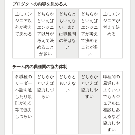
プロダクトの内容を決める人
主にエン
どちらか
どちらと
どちらか
主にエン
ジニア以
といえば
もいえな
といえば
ジニアが
外が考え
エンジニ
い、また
エンジニ
考えて決
て決める
ア以外が
は職種間
アが考え
める
考えて決
の差はな
て決める
めること
い
ことが多
が多い
い
チーム内の職種間の協力体制
各職種の
どちらか
どちらと
どちらか
職種間の
リーダー
といえば
もいえな
といえば
風通しも
へ話を通
協力しづ
い
協力しや
よくいつ
したり規
らい
すい
でもカジ
則がある
ュアルに
等で協力
相談しあ
しづらい
えるなど
協力しや
すい