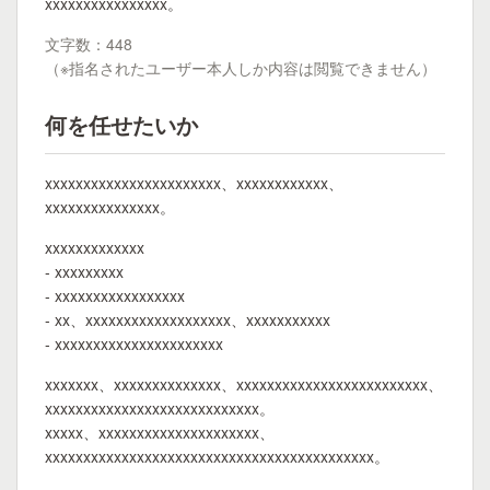
xxxxxxxxxxxxxxxx。
文字数：448
（※指名されたユーザー本人しか内容は閲覧できません）
何を任せたいか
xxxxxxxxxxxxxxxxxxxxxxx、xxxxxxxxxxxx、
xxxxxxxxxxxxxxx。
xxxxxxxxxxxxx
- xxxxxxxxx
- xxxxxxxxxxxxxxxxx
- xx、xxxxxxxxxxxxxxxxxxx、xxxxxxxxxxx
- xxxxxxxxxxxxxxxxxxxxxx
xxxxxxx、xxxxxxxxxxxxxx、xxxxxxxxxxxxxxxxxxxxxxxxx、
xxxxxxxxxxxxxxxxxxxxxxxxxxxx。
xxxxx、xxxxxxxxxxxxxxxxxxxxx、
xxxxxxxxxxxxxxxxxxxxxxxxxxxxxxxxxxxxxxxxxxx。