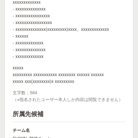
xxxxxxxxxxxxx
- xxxxxxxxxxxxxx
- xxxxxxxxxxxxxxxx
- xxxxxxxxxxxxxxxxx
- xxxxxxxxxxxxxx(xxxxxxxxx)xxxx、xxxxxxxxxxxxx
- xxxxxx
- xxxxxxxxxxxxx
- xxxxxxxxxxxxxx
- xxxxxxxxxxxxx
xxxxx
xxxxxxxxx xxxxxxxxxxx xxxxxxxx xxxxxx xxxxxx
xxxxx xxx(xxxxxxxx)x xxxxxxxxx
文字数：584
（※指名されたユーザー本人しか内容は閲覧できません）
所属先候補
チーム名