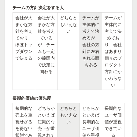
チームの方針決定をする人
会社が大
会社が大
どちらと
チームが
チームが
まかな方
まかな方
もいえな
主体的に
主体的に
針を考え
針を考え
い
考えて決
考えて決
ており、
ている
めるが、
めてお
ほぼトッ
が、チー
会社の方
り、会社
プダウン
ムも一定
針に左右
はあまり
で決まる
の範囲内
される面
個々のプ
で決定に
もある
ロダクト
関わる
方針にか
かわらな
い
長期的価値の優先度
短期的な
どちらか
どちらと
どちらか
長期的な
売上を重
といえば
もいえな
といえば
ユーザ価
視せざる
短期的な
い
長期的な
値が重視
を得ない
売上が重
ユーザ価
できてい
状態であ
視されて
値を重視
る