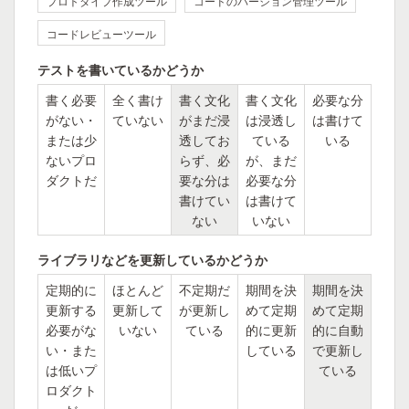
プロトタイプ作成ツール
コードのバージョン管理ツール
コードレビューツール
テストを書いているかどうか
書く必要
全く書け
書く文化
書く文化
必要な分
がない・
ていない
がまだ浸
は浸透し
は書けて
または少
透してお
ている
いる
ないプロ
らず、必
が、まだ
ダクトだ
要な分は
必要な分
書けてい
は書けて
ない
いない
ライブラリなどを更新しているかどうか
定期的に
ほとんど
不定期だ
期間を決
期間を決
更新する
更新して
が更新し
めて定期
めて定期
必要がな
いない
ている
的に更新
的に自動
い・また
している
で更新し
は低いプ
ている
ロダクト