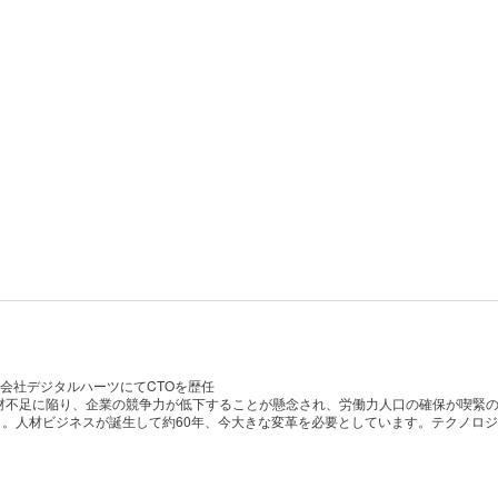
式会社デジタルハーツにてCTOを歴任
材不足に陥り、企業の競争力が低下することが懸念され、労働力人口の確保が喫緊
と。人材ビジネスが誕生して約60年、今大きな変革を必要としています。テクノロ