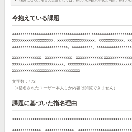
今抱えている課題
xxxxxxxxxxxxxxxxxxxxxxxxxxxxxxxxxxxxxx xxxxxxxxxxxxxxxxxx
xxxxxxxxxxxxxxxxxxxx、xxxxxxxxxxxxxxxxxx。xxxxxxxxxxxx、xx
xxxxxxxxxxxxxxxxxxxxxxxxxxx。xxxxxxxxxx、xxxxxxxxxxxxxxxx
xxxxxxxxxxxxxx、xxxxxxxxxxxxx、xxxxxxxxxxxxx xxxxxxxxxxxxx
xxxxxxxxxxxxxxxxxxxxxxxxx、xxxxxxxxxxxxxxxxxxxxxxxxxxxxx
xxxxxxxxxxxxxxxxxxxxxxxxxxxxxxxxx
文字数：472
（※指名されたユーザー本人しか内容は閲覧できません）
課題に基づいた指名理由
xxxxxxxxxxxxxxxxxxxxxxxxxxxxxxxxxxxxxxxxxxxxxxxxxxxxxxxxx
xxxxxxxxxxxxxx、xxxxxxxxxxxxxx、xxxxxxxxxxxxxxxxxxxxxxxxx