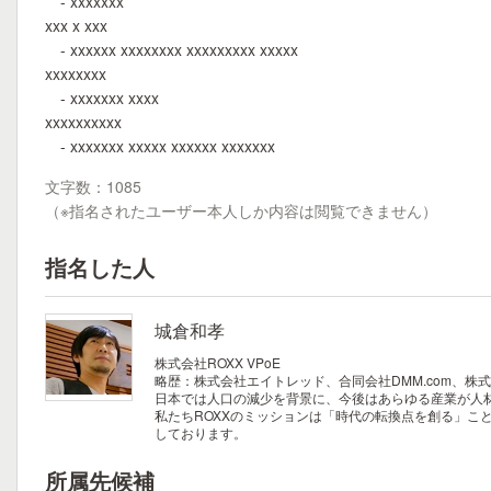
- xxxxxxx
xxx x xxx
- xxxxxx xxxxxxxx xxxxxxxxx xxxxx
xxxxxxxx
- xxxxxxx xxxx
xxxxxxxxxx
- xxxxxxx xxxxx xxxxxx xxxxxxx
文字数：1085
（※指名されたユーザー本人しか内容は閲覧できません）
指名した人
城倉和孝
株式会社ROXX VPoE
略歴：株式会社エイトレッド、合同会社DMM.com、株
日本では人口の減少を背景に、今後はあらゆる産業が人
私たちROXXのミッションは「時代の転換点を創る」こ
しております。
所属先候補