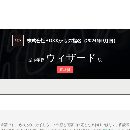
株式会社ROXXからの指名（2024年9月回）
ウィザード
提示年収
級
正社員
た金額です。そのため、必ずしもこの金額と同額で内定となるわけではなく、面談等
が提示年収より高い金額、約25％が提示年収より低い金額（ただし
90％ルール
の範