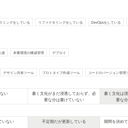
ラミングをしている
リファクタリングをしている
DevOpsをしている
生成
本番環境の構成管理
デプロイ
デザイン共有ツール
プロトタイプ作成ツール
コードのバージョン管理
ない
書く文化がまだ浸透しておらず、必
書く文化は浸
要な分は書けていない
要な分
ていない
不定期だが更新している
期間を決めて