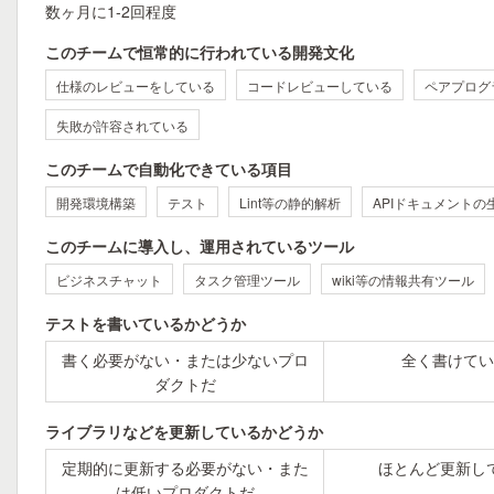
数ヶ月に1-2回程度
このチームで恒常的に行われている開発文化
仕様のレビューをしている
コードレビューしている
ペアプログ
失敗が許容されている
このチームで自動化できている項目
開発環境構築
テスト
Lint等の静的解析
APIドキュメントの
このチームに導入し、運用されているツール
ビジネスチャット
タスク管理ツール
wiki等の情報共有ツール
テストを書いているかどうか
書く必要がない・または少ないプロ
全く書けてい
ダクトだ
ライブラリなどを更新しているかどうか
定期的に更新する必要がない・また
ほとんど更新し
は低いプロダクトだ