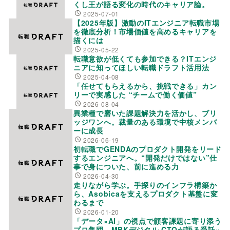
くし王が語る変化の時代のキャリア論。
2025-07-01
【2025年版】激動のITエンジニア転職市場
を徹底分析！市場価値を高めるキャリアを
描くには
2025-05-22
転職意欲が低くても参加できる？ITエンジ
ニアに知ってほしい転職ドラフト活用法
2025-04-08
「任せてもらえるから、挑戦できる」カン
リーで実感した “チームで働く価値”
2026-08-04
異業種で磨いた課題解決力を活かし、ブリ
ッジワンへ。裁量のある環境で中核メンバ
ーに成長
2026-06-19
初転職でGENDAのプロダクト開発をリード
するエンジニアへ。“開発だけではない”仕
事で身についた、前に進める力
2026-04-30
走りながら学ぶ。手探りのインフラ構築か
ら、Asobicaを支えるプロダクト基盤に変
わるまで
2026-01-20
「データ×AI」の視点で顧客課題に寄り添う
プロ集団。MBKデジタル CTOが語る受託×