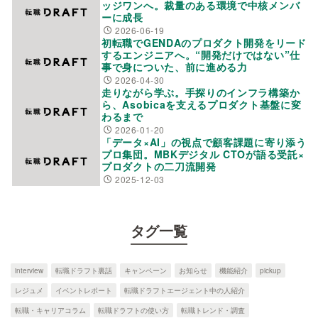
ッジワンへ。裁量のある環境で中核メンバ
ーに成長
2026-06-19
初転職でGENDAのプロダクト開発をリード
するエンジニアへ。“開発だけではない”仕
事で身についた、前に進める力
2026-04-30
走りながら学ぶ。手探りのインフラ構築か
ら、Asobicaを支えるプロダクト基盤に変
わるまで
2026-01-20
「データ×AI」の視点で顧客課題に寄り添う
プロ集団。MBKデジタル CTOが語る受託×
プロダクトの二刀流開発
2025-12-03
タグ一覧
interview
転職ドラフト裏話
キャンペーン
お知らせ
機能紹介
pickup
レジュメ
イベントレポート
転職ドラフトエージェント中の人紹介
転職・キャリアコラム
転職ドラフトの使い方
転職トレンド・調査