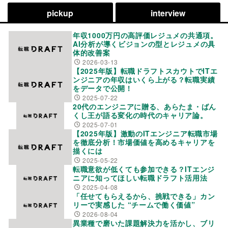
pickup
interview
年収1000万円の高評価レジュメの共通項。
AI分析が導くビジョンの型とレジュメの具
体的改善案
2026-03-13
【2025年版】転職ドラフトスカウトでITエ
ンジニアの年収はいくら上がる？転職実績
をデータで公開！
2025-07-22
20代のエンジニアに贈る、あらたま・ばん
くし王が語る変化の時代のキャリア論。
2025-07-01
【2025年版】激動のITエンジニア転職市場
を徹底分析！市場価値を高めるキャリアを
描くには
2025-05-22
転職意欲が低くても参加できる？ITエンジ
ニアに知ってほしい転職ドラフト活用法
2025-04-08
「任せてもらえるから、挑戦できる」カン
リーで実感した “チームで働く価値”
2026-08-04
異業種で磨いた課題解決力を活かし、ブリ