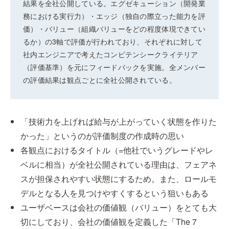
結果を全社公開している。エグゼキューション（開発業
務における実行力）・エッジ（独自の際立った能力を評
価）・バリュー（組織バリューをどの程度体現できてい
るか）の3軸で評価が行われており、それぞれに対して
社内エンジニアで考えたコンピテンシークライテリア
（評価基準）を元にフィードバックを実施。全メンバー
の評価結果は観点ごとに全社公開されている。
「技術力を上げれば給与が上がっていく状態を作りた
かった」というのが評価制度の作成時の思い
各観点におけるタイトル（=他社でいうグレードやレ
ベルに相当）が全社公開されている理由は、フェアネ
スが担保されやすい状態にするため。また、ロールモ
デルとなる人を見つけやすくするという狙いもある
ユーザベースは会社の価値観（バリュー）をとても大
切にしており、会社の価値観を定義した「The 7