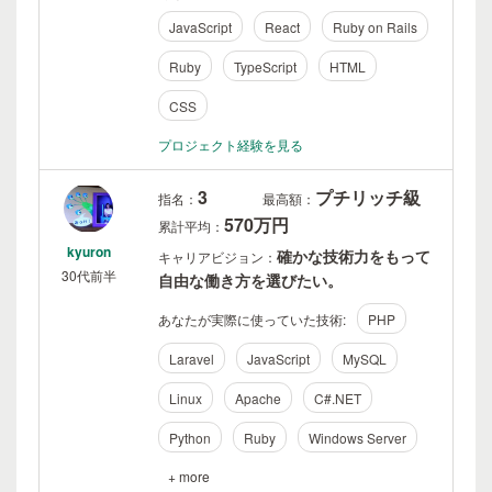
JavaScript
React
Ruby on Rails
Ruby
TypeScript
HTML
CSS
プロジェクト経験を見る
3
プチリッチ級
指名：
最高額：
570万円
累計平均：
kyuron
確かな技術力をもって
キャリアビジョン：
30代前半
自由な働き方を選びたい。
あなたが実際に使っていた技術:
PHP
Laravel
JavaScript
MySQL
Linux
Apache
C#.NET
Python
Ruby
Windows Server
+ more