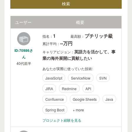
ユーザー
概要
1
プチリッチ級
指名：
最高額：
--万円
累計平均：
ID:70986さ
英語力を活かして、事
キャリアビジョン：
ん
業の海外展開に貢献したい
40代前半
あなたが実際に使っていた技術:
JavaScript
ServiceNow
SVN
JIRA
Redmine
API
Confluence
Google Sheets
Java
Spring Boot
+ more
プロジェクト経験を見る