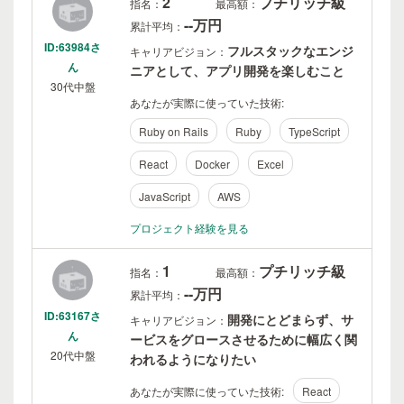
2
プチリッチ級
指名：
最高額：
--万円
累計平均：
ID:63984さ
フルスタックなエンジ
キャリアビジョン：
ん
ニアとして、アプリ開発を楽しむこと
30代中盤
あなたが実際に使っていた技術:
Ruby on Rails
Ruby
TypeScript
React
Docker
Excel
JavaScript
AWS
プロジェクト経験を見る
1
プチリッチ級
指名：
最高額：
--万円
累計平均：
ID:63167さ
開発にとどまらず、サ
キャリアビジョン：
ん
ービスをグロースさせるために幅広く関
20代中盤
われるようになりたい
あなたが実際に使っていた技術:
React