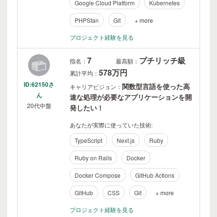
Google Cloud Platform
Kubernetes
PHPStan
Git
+ more
プロジェクト経験を見る
7
プチリッチ級
指名：
最高額：
578万円
累計平均：
ID:62150さ
関数型言語を使った高
キャリアビジョン：
ん
速な処理が必要なアプリケーションを開
20代中盤
発したい！
あなたが実際に使っていた技術:
TypeScript
Next.js
Ruby
Ruby on Rails
Docker
Docker Compose
GitHub Actions
GitHub
CSS
Git
+ more
プロジェクト経験を見る