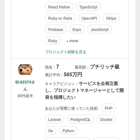
React Native
TypeScript
Ruby on Rails
OpenAPI
Stripe
Firebase
Expo
JavaScript
Ruby
+ more
プロジェクト経験を見る
7
プチリッチ級
指名：
最高額：
565万円
累計平均：
ID:62374さ
サービスを企画立案
キャリアビジョン：
ん
し、プロジェクトマネージャーとして開
30代前半
発を指揮したい
あなたが実際に使っていた技術:
PHP
Laravel
PostgreSQL
Docker
Go
Python