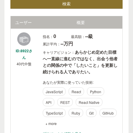
ユーザー
概要
0
--級
指名：
最高額：
--万円
累計平均：
ID:8922さ
あらかじめ定めた目標
キャリアビジョン：
ん
へ一直線に進むのではなく、出会う他者
40代中盤
との関係の中で「したいこと」を更新し
続けられる人でありたい。
あなたが実際に使っていた技術:
JavaScript
React
Python
API
REST
React Native
TypeScript
Ruby
Git
GitHub
+ more