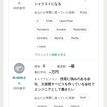
ん
シャリストになる
40代前半
あなたが実際に使っていた技術:
Ruby
C
KVM
OpenFlow
Terraform
Ansible
RabbitMQ
ZeroMQ
MySQL
Redis
+ more
プロジェクト経験を見る
0
--級
指名：
最高額：
--万円
累計平均：
ID:8690さ
技術に強みのある会
キャリアビジョン：
ん
社、大規模サービスを作っている会社で
30代後半
エンジニアとして働きたい
あなたが実際に使っていた技術:
PHP
Jenkins
Docker
GitHub