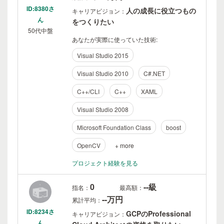
ID:8380さ
人の成長に役立つもの
キャリアビジョン：
ん
をつくりたい
50代中盤
あなたが実際に使っていた技術:
Visual Studio 2015
Visual Studio 2010
C#.NET
C++/CLI
C++
XAML
Visual Studio 2008
Microsoft Foundation Class
boost
OpenCV
+ more
プロジェクト経験を見る
0
--級
指名：
最高額：
--万円
累計平均：
ID:8234さ
GCPのProfessional
キャリアビジョン：
ん