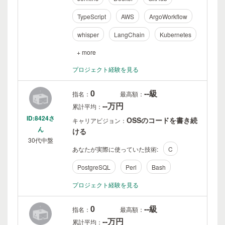
TypeScript
AWS
ArgoWorkflow
whisper
LangChain
Kubernetes
+ more
プロジェクト経験を見る
0
--級
指名：
最高額：
--万円
累計平均：
ID:8424さ
OSSのコードを書き続
キャリアビジョン：
ん
ける
30代中盤
あなたが実際に使っていた技術:
C
PostgreSQL
Perl
Bash
プロジェクト経験を見る
0
--級
指名：
最高額：
--万円
累計平均：