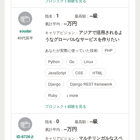
プロジェクト経験を見る
1
--級
指名：
最高額：
--万円
累計平均：
soudai
アジアで活用されるよ
キャリアビジョン：
40代前半
うなグローバルなサービスを作りたい
あなたが実際に使っていた技術:
PHP
Python
Go
Linux
JavaScript
CSS
HTML
Django
Django REST framework
Ruby
+ more
プロジェクト経験を見る
0
--級
指名：
最高額：
--万円
累計平均：
ID:8726さ
マルチリンガルなスペ
キャリアビジョン：