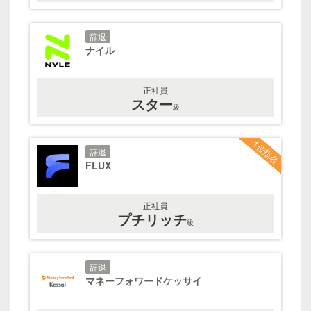
辞退
ナイル
正社員
スター
級
1位指名
辞退
FLUX
正社員
プチリッチ
級
辞退
マネーフォワードケッサイ