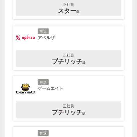
正社員
スター
級
辞退
アペルザ
正社員
プチリッチ
級
辞退
ゲームエイト
正社員
プチリッチ
級
辞退