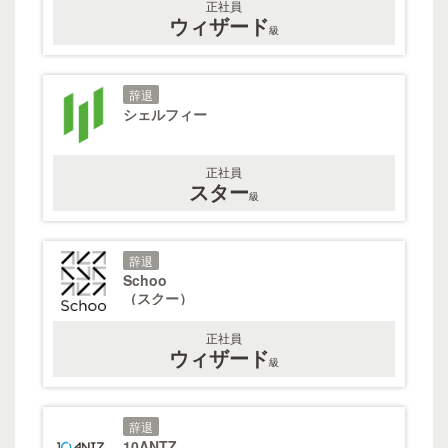
正社員
ウィザード
級
辞退
シェルフィー
正社員
スター
級
辞退
Schoo
（スクー）
正社員
ウィザード
級
辞退
10ANTZ