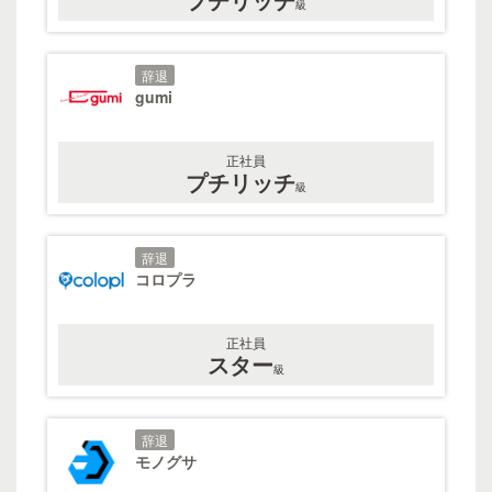
級
辞退
gumi
正社員
プチリッチ
級
辞退
コロプラ
正社員
スター
級
辞退
モノグサ