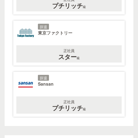
プチリッチ
級
辞退
東京ファクトリー
正社員
スター
級
辞退
Sansan
正社員
プチリッチ
級