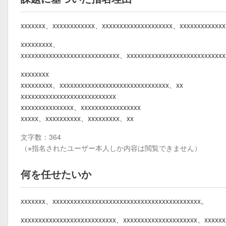
xxxxxxx、xxxxxxxxxxxx、xxxxxxxxxxxxxxxxxxxx、xxxxxxxxxxxxx
xxxxxxxxx、
xxxxxxxxxxxxxxxxxxxxxxxxxxxx、xxxxxxxxxxxxxxxxxxxxxxxxxxx
xxxxxxxx
xxxxxxxxx、xxxxxxxxxxxxxxxxxxxxxxxxxxxxxxx、xx
xxxxxxxxxxxxxxxxxxxxxxxxxxx
xxxxxxxxxxxxxxx、xxxxxxxxxxxxxxxxx
xxxxx、xxxxxxxxxx、xxxxxxxxx、xx
文字数：364
（※指名されたユーザー本人しか内容は閲覧できません）
何を任せたいか
xxxxxxx、xxxxxxxxxxxxxxxxxxxxxxxxxxxxxxxxxxxxxxxxxx。
xxxxxxxxxxxxxxxxxxxxxxxxxxx、xxxxxxxxxxxxxxxxxxxxx、xxxxxx