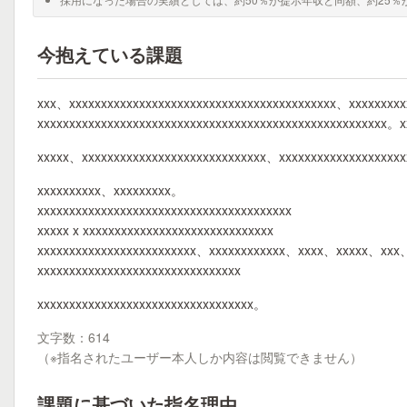
今抱えている課題
xxx、xxxxxxxxxxxxxxxxxxxxxxxxxxxxxxxxxxxxxxxxxx、xxxxxxxxx
xxxxxxxxxxxxxxxxxxxxxxxxxxxxxxxxxxxxxxxxxxxxxxxxxxxxxxx。x
xxxxx、xxxxxxxxxxxxxxxxxxxxxxxxxxxxx、xxxxxxxxxxxxxxxxxxxx
xxxxxxxxxx、xxxxxxxxx。
xxxxxxxxxxxxxxxxxxxxxxxxxxxxxxxxxxxxxxxx
xxxxx x xxxxxxxxxxxxxxxxxxxxxxxxxxxxxx
xxxxxxxxxxxxxxxxxxxxxxxxx、xxxxxxxxxxxx、xxxx、xxxxx、xxx
xxxxxxxxxxxxxxxxxxxxxxxxxxxxxxxx
xxxxxxxxxxxxxxxxxxxxxxxxxxxxxxxxxx。
文字数：614
（※指名されたユーザー本人しか内容は閲覧できません）
課題に基づいた指名理由