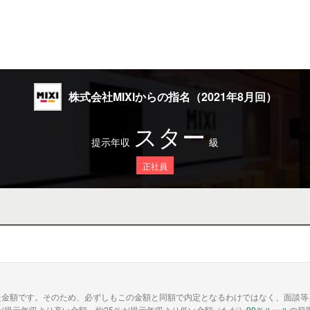
株式会社MIXIからの指名（2021年8月回）
スター
提示年収
級
正社員
た金額です。そのため、必ずしもこの金額と同額で内定となるわけではなく、面談等
が提示年収より高い金額、約25％が提示年収より低い金額（ただし
90％ルール
の範