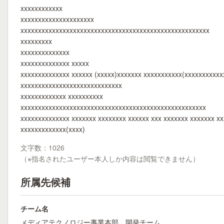
xxxxxxxxxxxx
xxxxxxxxxxxxxxxxxxxxx
xxxxxxxxxxxxxxxxxxxxxxxxxxxxxxxxxxxxxxxxxxxxxxxxxxxxxx
xxxxxxxxx
xxxxxxxxxxxxxx
xxxxxxxxxxxxxx xxxxx
xxxxxxxxxxxxxx xxxxxx (xxxxx)xxxxxxx xxxxxxxxxxx(xxxxxxxxxx
xxxxxxxxxxxxxxxxxxxxxxxxxxxxx
xxxxxxxxxxxxx xxxxxxxxxx
xxxxxxxxxxxxxxxxxxxxxxxxxxxxxxxxxxxxxxxxxxxxxxxxxxxxx
xxxxxxxxxxxxxx xxxxxxx xxxxxxxx xxxxxx xxx xxxxxxx xxxxxxx xx
xxxxxxxxxxxxx(xxxx)
文字数：1026
（※指名されたユーザー本人しか内容は閲覧できません）
所属先候補
チーム名
メディアテクノロジー事業本部 開発チーム