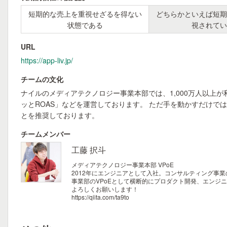
短期的な売上を重視せざるを得ない
どちらかといえば短期
状態である
視されてい
URL
https://app-liv.jp/
チームの文化
ナイルのメディアテクノロジー事業本部では、1,000万人以上が利
ッとROAS」などを運営しております。 ただ手を動かすだけ
とを推奨しております。
チームメンバー
工藤 択斗
メディアテクノロジー事業本部 VPoE
2012年にエンジニアとして入社。コンサルティング事
事業部のVPoEとして横断的にプロダクト開発、エンジ
よろしくお願いします！
https://qiita.com/ta9to