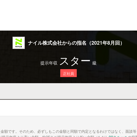
ナイル株式会社からの指名（2021年8月回）
スター
提示年収
級
正社員
た金額です。そのため、必ずしもこの金額と同額で内定となるわけではなく、面談等
が提示年収より高い金額、約25％が提示年収より低い金額（ただし
90％ルール
の範