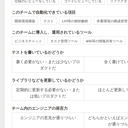
仕様のレビューをしている
コードレビューしている
リファクタ
このチームで自動化できている項目
開発環境構築
テスト
Lint等の静的解析
本番環境の構成管理
このチームに導入し、運用されているツール
ビジネスチャット
タスク管理ツール
wiki等の情報共有ツール
テストを書いているかどうか
書く必要がない・または少ないプロ
全く書けてい
ダクトだ
ライブラリなどを更新しているかどうか
定期的に更新する必要がない・また
ほとんど更新し
は低いプロダクトだ
チーム内のエンジニアの発言力
エンジニアの意見が通りづらい
どちらかといえばエン
が通りづら