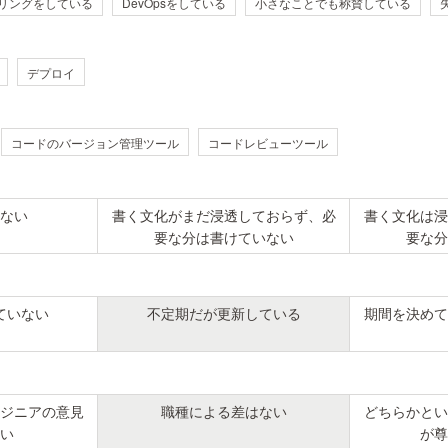
リングをしている
DevOpsをしている
小さなことでも称賛している
デプロイ
コードのバージョン管理ツール
コードレビューツール
ない
書く文化がまだ浸透しておらず、必
書く文化は浸
要な分は書けていない
要な分
ていない
不定期だが更新している
期間を決めて
ジニアの意見
職種による差はない
どちらかとい
い
が尊