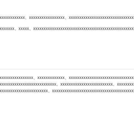
xxxxxxxxxxxx、xxxxxxxxxxxxxxxxx、xxxxxxxxxxxxxxxxxxxxxxxxxxxxxx
xxxxxxxx、xxxxx、xxxxxxxxxxxxxxxxxxxxxxxxxxxxxxxxxxxxxxxxxxxxxx
xxxxxxxxxxxxxxxxx、xxxxxxxxxxxxx、xxxxxxxxxxxxxxxxxxxxxxxxxxxxxx
、xxxxxxxxxxxxxxxxxxxxxxxxxxx。xxxxxxxxxxxxxxxxxxxxxxxxx、xxxxxxx
xxxxxxxxxxxxxxxxxxxxxxxx、xxxxxxxxxxxxxxxxxxxxxxxxxxxxxxxxxxxxxx