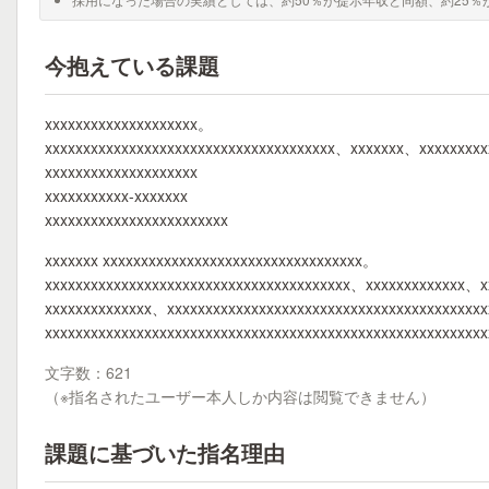
今抱えている課題
xxxxxxxxxxxxxxxxxxxx。
xxxxxxxxxxxxxxxxxxxxxxxxxxxxxxxxxxxxxx、xxxxxxx、xxxxxxxxx
xxxxxxxxxxxxxxxxxxxx
xxxxxxxxxxx-xxxxxxx
xxxxxxxxxxxxxxxxxxxxxxxx
xxxxxxx xxxxxxxxxxxxxxxxxxxxxxxxxxxxxxxxxx。
xxxxxxxxxxxxxxxxxxxxxxxxxxxxxxxxxxxxxxxx、xxxxxxxxxxxxx、x
xxxxxxxxxxxxxx、xxxxxxxxxxxxxxxxxxxxxxxxxxxxxxxxxxxxxxxxx
xxxxxxxxxxxxxxxxxxxxxxxxxxxxxxxxxxxxxxxxxxxxxxxxxxxxxxxx
文字数：621
（※指名されたユーザー本人しか内容は閲覧できません）
課題に基づいた指名理由