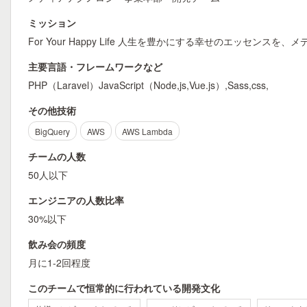
ミッション
For Your Happy Life 人生を豊かにする幸せのエッセンス
主要言語・フレームワークなど
PHP（Laravel）JavaScript（Node,js,Vue.js）,Sass,css,
その他技術
BigQuery
AWS
AWS Lambda
チームの人数
50人以下
エンジニアの人数比率
30%以下
飲み会の頻度
月に1-2回程度
このチームで恒常的に行われている開発文化