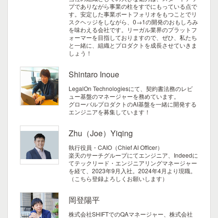
プでありながら事業の柱をすでにもっている点で
す。安定した事業ポートフォリオをもつことでリ
スクヘッジをしながら、0→1の開発のおもしろみ
を味わえる会社です。リーガル業界のプラットフ
ォーマーを目指しておりますので、ぜひ、私たち
と一緒に、組織とプロダクトを成長させていきま
しょう！
Shintaro Inoue
LegalOn Technologiesにて、契約書法務のレビ
ュー基盤のマネージャーを務めています。
グローバルプロダクトのAI基盤を一緒に開発する
エンジニアを募集しています！
Zhu（Joe）Yiqing
執行役員・CAIO（Chief AI Officer）
楽天のサーチグループにてエンジニア、Indeedに
てテックリード・エンジニアリングマネージャー
を経て、2023年9月入社。2024年4月より現職。
（こちら登録よろしくお願いします）
岡登陽平
株式会社SHIFTでのQAマネージャー、株式会社