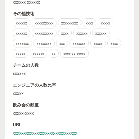
xxxxxx xxxxxx
その他技術
xxxxxx
xxxxxxxxxx
xxxxxxxxx
xxxx
xxxxx
xxxxxx
xxxxxxxxxx
xxxx
xxxxxx
xxxxxx
xxxxxxx
xxxxxxxx
xxx
xxxxxxx
xxxxx
xxxx
xxxxx
xxxxxx
xx
xxxx xx xxxxx
チームの人数
xxxxxx
エンジニアの人数比率
xxxxx
飲み会の頻度
xxxxx-xxxx
URL
xxxxxxxxxxxxxxxxxxx-xxxxxxxxxx