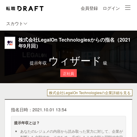
会員登録
ログイン
スカウト
株式会社LegalOn Technologiesからの指名（2021
年9月回）
ウィザード
提示年収
級
正社員
株式会社LegalOn Technologiesの企業詳細を見る
指名日時：2021.10.01 13:54
提示年収とは？
あなたのレジュメの内容から読み取った実力に対して、企業が
判断した金額です。そのため、必ずしもこの金額と同額で内定