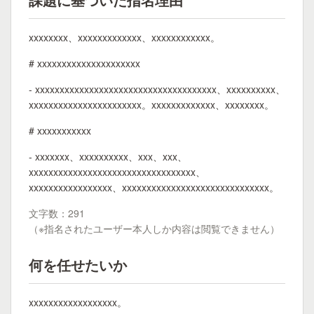
xxxxxxxx、xxxxxxxxxxxxx、xxxxxxxxxxxx。
# xxxxxxxxxxxxxxxxxxxxx
- xxxxxxxxxxxxxxxxxxxxxxxxxxxxxxxxxxxxx、xxxxxxxxxx、
xxxxxxxxxxxxxxxxxxxxxxx。xxxxxxxxxxxxx、xxxxxxxx。
# xxxxxxxxxxx
- xxxxxxx、xxxxxxxxxx、xxx、xxx、
xxxxxxxxxxxxxxxxxxxxxxxxxxxxxxxxxx、
xxxxxxxxxxxxxxxxx、xxxxxxxxxxxxxxxxxxxxxxxxxxxxxx。
文字数：291
（※指名されたユーザー本人しか内容は閲覧できません）
何を任せたいか
xxxxxxxxxxxxxxxxxx。