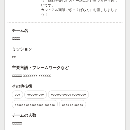
も、挑戦を楽しむ方と一緒にお仕事できたら嬉し
いです。
カジュアル面談でざっくばらんにお話ししましょ
う！
チーム名
xxxx
ミッション
xx
主要言語・フレームワークなど
xxxxx xxxxxxx xxxxxx
その他技術
xxx
xxxxxx xxx
xxxxxx xxxxx xxxxxxxx
xxxxxx xxxxxxxxxx xxxxxx
xxxx xx xxxxx
チームの人数
xxxxx