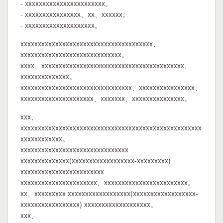
- xxxxxxxxxxxxxxxxxxxxxxx。
- xxxxxxxxxxxxxxxx、xx、xxxxxx。
- xxxxxxxxxxxxxxxxxxxx。
xxxxxxxxxxxxxxxxxxxxxxxxxxxxxxxxxxxxxx、
xxxxxxxxxxxxxxxxxxxxxxxxxxxxx。
xxxx、xxxxxxxxxxxxxxxxxxxxxxxxxxxxxxxxxxxxxxxxx、
xxxxxxxxxxxxxx。
xxxxxxxxxxxxxxxxxxxxxxxxxxxxxxxx、xxxxxxxxxxxxxxxx、
xxxxxxxxxxxxxxxxxxxxx、xxxxxxx、xxxxxxxxxxxxxxx。
xxx、
xxxxxxxxxxxxxxxxxxxxxxxxxxxxxxxxxxxxxxxxxxxxxxxxxxxx
xxxxxxxxxxxx。
xxxxxxxxxxxxxxxxxxxxxxxxxxxxxxx
xxxxxxxxxxxxxx(xxxxxxxxxxxxxxxxxx-xxxxxxxxx)
xxxxxxxxxxxxxxxxxxxxxxxx
xxxxxxxxxxxxxxxxxxxxxx、xxxxxxxxxxxxxxxxxxxxxxxx。
xx、xxxxxxxxx xxxxxxxxxxxxxxxxxx(xxxxxxxxxxxxxxxxxx-
xxxxxxxxxxxxxxxxx) xxxxxxxxxxxxxxxxxxx。
xxx、