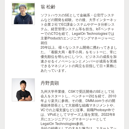
翁 松齢
ソフトハウスのSEとして金融系・公官庁システ
ムなどの開発を経験。その後、大手インターネッ
ト企業２社でEC課金システムやデータ分析シス
テム、経営管理システム等を担当。IoTベンチャ
ーでのCTOを経て、LegalOn Technologiesでは
主要Productのエンジニアリングマネージャーに
就任
20年以上、様々なシステム開発に携わってきまし
た。「着眼大局・着手小局」をモットーに、常に
優先順位を明らかにしつつ、ビジネスの成長を加
速させるイノベーションとメンバーが成長を実感
できるマネジメントの両立を目指して日々業務に
あたっています。
丹野貴顕
九州大学卒業後、CSKで受託開発のSEとして社
会人をスタートし、ベンチャー2社を経て、2010
年より楽天に参画。その後、DMM.comラボの開
発副本部長として大規模な組織マネジメントや、
VCでの上場支援などに従事。前職Photosynthで
は、VPoEとしてマザーズ上場を実現。2022年8
月にエンジニアリングマネージャーとして
LegalOn Technologies参画。
当社の組織としての大きな魅力は、スタートアッ