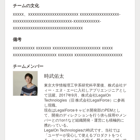
チームの文化
xxxxx、xxxxxxxxxxxxxxxxxxxxxxx xxxxxxxxxxxxxxxxxx-
xxxxxxxxxxxxxxxxxxxxxxxxxxx-xxxxxxxxxxxx-
xxxxxxxxxxxxxxxxxxxxxxxxxxxxxxxx
備考
xxxxxxxxxx xxxxxxx xxxxxxxxxxxxxxxxxxxxxx xxxxx
xxxxxxxxxxxxxxxxxxxx xxxxxxx xxxxxxxxxxxxxxxxxxxxxx
チームメンバー
時武佑太
東京大学情報理工学系研究科卒業後、株式会社デ
ィー・エヌ・エーに入社しアプリエンジニアとし
て活躍。2017年9月、株式会社LegalOn
Technologies（旧 株式会社LegalForce）に参画
し現職。
現在はLegalForceキャビネ開発部のPEMとし
て、開発のディレクションを行う傍ら採用やメン
バーとの1on1など組織開発・運営にも積極的に
携わっている。
LegalOn Technologiesの時武です。当社では
「ユーザーが安心して使えるプロダクトをつく
る」というスローガンを掲げ、我々のユーザーで