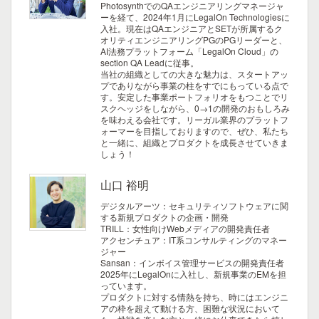
PhotosynthでのQAエンジニアリングマネージャ
ーを経て、2024年1月にLegalOn Technologiesに
入社。現在はQAエンジニアとSETが所属するク
オリティエンジニアリングPGのPGリーダーと、
AI法務プラットフォーム「LegalOn Cloud」の
section QA Leadに従事。
当社の組織としての大きな魅力は、スタートアッ
プでありながら事業の柱をすでにもっている点で
す。安定した事業ポートフォリオをもつことでリ
スクヘッジをしながら、0→1の開発のおもしろみ
を味わえる会社です。リーガル業界のプラットフ
ォーマーを目指しておりますので、ぜひ、私たち
と一緒に、組織とプロダクトを成長させていきま
しょう！
山口 裕明
デジタルアーツ：セキュリティソフトウェアに関
する新規プロダクトの企画・開発
TRILL：女性向けWebメディアの開発責任者
アクセンチュア：IT系コンサルティングのマネー
ジャー
Sansan：インボイス管理サービスの開発責任者
2025年にLegalOnに入社し、新規事業のEMを担
っています。
プロダクトに対する情熱を持ち、時にはエンジニ
アの枠を超えて動ける方、困難な状況において