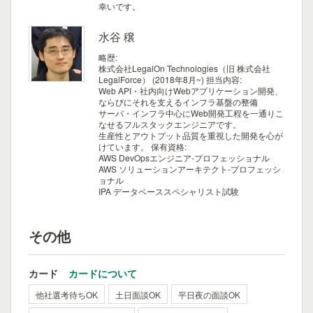
幸いです。
水谷 穣
略歴:
株式会社LegalOn Technologies（旧 株式会社
LegalForce） (2018年8月~)
担当内容:
Web API・社内向けWebアプリケーション開発、
ならびにそれを支えるインフラ基盤の整備
サーバ・インフラ中心にWeb開発工程を一通りこ
なせるフルスタックエンジニアです。
生産性とアウトプット品質を重視した開発を心が
けています。
保有資格:
AWS DevOpsエンジニア-プロフェッショナル
AWS ソリューションアーキテクト-プロフェッシ
ョナル
IPA データベーススペシャリスト試験
その他
カード
カードについて
他社選考待ちOK
土日面談OK
平日夜の面談OK