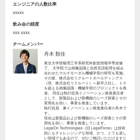
エンジニアの人数比率
xxxxx
飲み会の頻度
xxx-xxxx
チームメンバー
舟木 類佳
東京大学情報理工学系研究科創造情報学専攻修
了。 大学院では画像認識と自然言語処理を組み
合わせたマルチモーダル機械学習の研究を実施。
その後、株式会社リクルートホールディングス
（現、株式会社リクルート）へ新卒入社し、１０
を超える画像認識・機械学習のプロジェクトを推
進。 現在は執行役員イノベーション推進責任者
として、新製品および新機能のシーズ探索とその
実用化を担い、事業を推進しています。
執行役員 兼イノベーション推進責任者の舟木で
す。
現在は新製品および新機能のシーズ探索とその実
用化を担い、事業を推進しています。
LegalOn Technologies（旧 LegalForce）は技術
的にもチャレンジングな領域、かつ、とても楽し
い領域でもあるので、ぜひご検討いただけますと