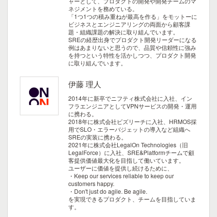
ャーとして、プロダクトの開発や開発チームのマ
ネジメントを務めている。
「1つ1つの積み重ねが最高を作る」をモットーに
ビジネスとエンジニアリングの両面から顧客課
題・組織課題の解決に取り組んでいます。
SREの経歴出身でプロダクト開発リーダーになる
例はあまりないと思うので、品質や信頼性に強み
を持つという特性を活かしつつ、プロダクト開発
に取り組んでいます。
伊藤 理人
2014年に新卒でニフティ株式会社に入社、イン
フラエンジニアとしてVPNサービスの開発・運用
に携わる。
2018年に株式会社ビズリーチに入社、HRMOS採
用でSLO・エラーバジェットの導入など組織へ
SREの実装に携わる。
2021年に株式会社LegalOn Technologies（旧
LegalForce）に入社、SRE&Platformチームで顧
客提供価値最大化を目指して働いています。
ユーザーに価値を提供し続けるために、
・Keep our services reliable to keep our
customers happy.
・Don't just do agile. Be agile.
を実現できるプロダクト、チームを目指していま
す。