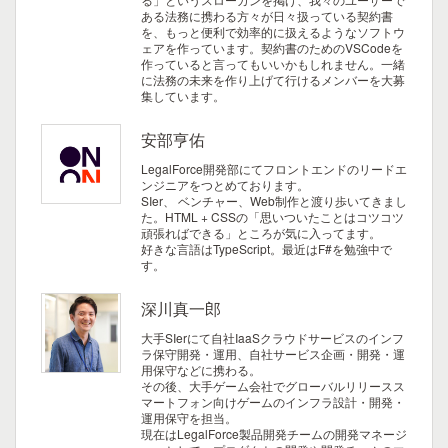
ある法務に携わる方々が日々扱っている契約書
を、もっと便利で効率的に扱えるようなソフトウ
ェアを作っています。契約書のためのVSCodeを
作っていると言ってもいいかもしれません。一緒
に法務の未来を作り上げて行けるメンバーを大募
集しています。
安部亨佑
LegalForce開発部にてフロントエンドのリードエ
ンジニアをつとめております。
SIer、 ベンチャー、Web制作と渡り歩いてきまし
た。HTML + CSSの「思いついたことはコツコツ
頑張ればできる」ところが気に入ってます。
好きな言語はTypeScript。最近はF#を勉強中で
す。
深川真一郎
大手SIerにて自社IaaSクラウドサービスのインフ
ラ保守開発・運用、自社サービス企画・開発・運
用保守などに携わる。
その後、大手ゲーム会社でグローバルリリースス
マートフォン向けゲームのインフラ設計・開発・
運用保守を担当。
現在はLegalForce製品開発チームの開発マネージ