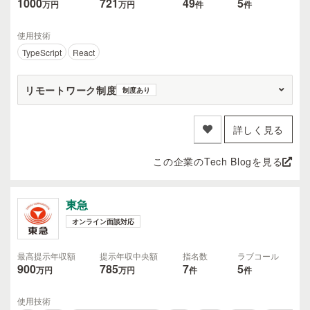
1000
721
49
5
万円
万円
件
件
使用技術
TypeScript
React
リモートワーク制度
制度あり
詳しく見る
この企業のTech Blogを見る
東急
オンライン面談対応
最高提示年収額
提示年収中央額
指名数
ラブコール
900
785
7
5
万円
万円
件
件
使用技術