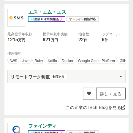
エス・エム・エス
生成AI活用情報あり
オンライン面談対応
最高提示年収額
提示年収中央額
指名数
ラブコール
1215
921
22
6
万円
万円
件
件
使用技術
AWS
Java
Ruby
Kotlin
Docker
Google Cloud Platform
GitHub
リモートワーク制度
制度あり
詳しく見る
この企業のTech Blogを見る
ファインディ