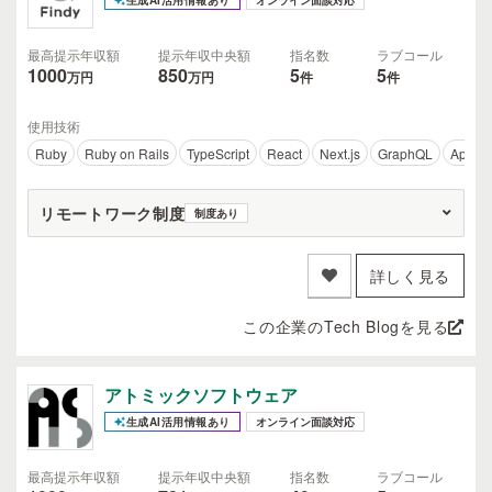
生成AI活用情報あり
オンライン面談対応
最高提示年収額
提示年収中央額
指名数
ラブコール
1000
850
5
5
万円
万円
件
件
使用技術
Ruby
Ruby on Rails
TypeScript
React
Next.js
GraphQL
Apollo 
リモートワーク制度
制度あり
詳しく見る
この企業のTech Blogを見る
アトミックソフトウェア
生成AI活用情報あり
オンライン面談対応
最高提示年収額
提示年収中央額
指名数
ラブコール