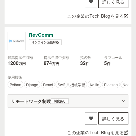
詳しく見る
この企業のTech Blogを見る
RevComm
オンライン面談対応
最高提示年収額
提示年収中央額
指名数
ラブコール
1200
874
32
5
万円
万円
件
件
使用技術
Python
Django
React
Swift
機械学習
Kotlin
Electron
Node.js
リモートワーク制度
制度あり
詳しく見る
この企業のTech Blogを見る