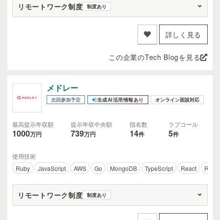
リモートワーク制度
制度あり
詳しく見る
この企業のTech Blogを見る
メドレー
次回参加予定
生成AI活用情報あり
オンライン面談対応
最高提示年収額
提示年収中央額
指名数
ラブコール
1000
739
14
5
万円
万円
件
件
使用技術
Ruby
JavaScript
AWS
Go
MongoDB
TypeScript
React
Ruby 
リモートワーク制度
制度あり