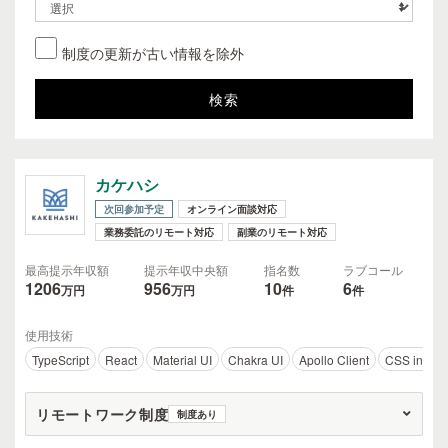
制度の更新が古い情報を除外
カケハシ
次回参加予定
オンライン面談対応
業務委託のリモート対応
副業のリモート対応
最高提示年収額
提示年収中央額
指名数
ラブコール
1206
956
10
6
万円
万円
件
件
使用技術
TypeScript
React
Material UI
Chakra UI
Apollo Client
CSS in JS
リモートワーク制度
制度あり