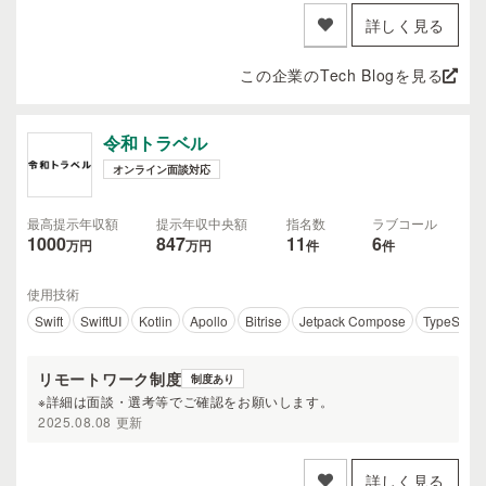
詳しく見る
この企業のTech Blogを見る
令和トラベル
オンライン面談対応
最高提示年収額
提示年収中央額
指名数
ラブコール
1000
847
11
6
万円
万円
件
件
使用技術
Swift
SwiftUI
Kotlin
Apollo
Bitrise
Jetpack Compose
TypeScript
リモートワーク制度
制度あり
※詳細は面談・選考等でご確認をお願いします。
2025.08.08 更新
詳しく見る