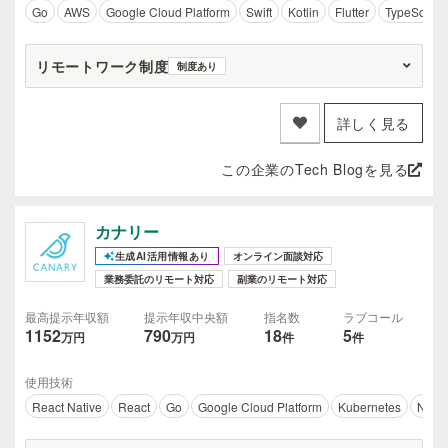
Go
AWS
Google Cloud Platform
Swift
Kotlin
Flutter
TypeScript
リモートワーク制度
制度あり
詳しく見る
この企業のTech Blogを見る
カナリー
生成AI活用情報あり
オンライン面談対応
業務委託のリモート対応
副業のリモート対応
最高提示年収額
提示年収中央額
指名数
ラブコール
1152
790
18
5
万円
万円
件
件
使用技術
React Native
React
Go
Google Cloud Platform
Kubernetes
Next.