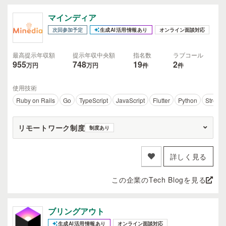
マインディア
次回参加予定
生成AI活用情報あり
オンライン面談対応
最高提示年収額
提示年収中央額
指名数
ラブコール
955
748
19
2
万円
万円
件
件
使用技術
Ruby on Rails
Go
TypeScript
JavaScript
Flutter
Python
Streaml
リモートワーク制度
制度あり
詳しく見る
この企業のTech Blogを見る
ブリングアウト
生成AI活用情報あり
オンライン面談対応