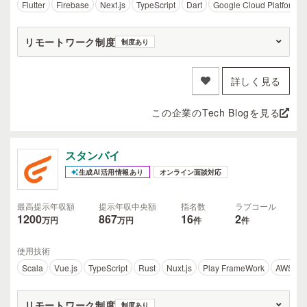
Flutter
Firebase
Next.js
TypeScript
Dart
Google Cloud Platform
リモートワーク制度
制度あり
詳しく見る
この企業のTech Blogを見る
スタンバイ
生成AI活用情報あり
オンライン面談対応
最高提示年収額
提示年収中央額
指名数
ラブコール
1200
867
16
2
万円
万円
件
件
使用技術
Scala
Vue.js
TypeScript
Rust
Nuxt.js
Play FrameWork
AWS
リモートワーク制度
制度あり