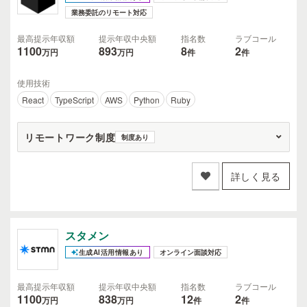
業務委託のリモート対応
最高提示年収額
提示年収中央額
指名数
ラブコール
1100
893
8
2
万円
万円
件
件
使用技術
React
TypeScript
AWS
Python
Ruby
リモートワーク制度
制度あり
詳しく見る
スタメン
生成AI活用情報あり
オンライン面談対応
最高提示年収額
提示年収中央額
指名数
ラブコール
1100
838
12
2
万円
万円
件
件