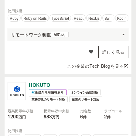
使用技術
Ruby
Ruby on Rails
TypeScript
React
Next.js
Swift
Kotlin
A
リモートワーク制度
制度あり
詳しく見る
この企業のTech Blogを見る
HOKUTO
生成AI活用情報あり
オンライン面談対応
業務委託のリモート対応
副業のリモート対応
最高提示年収額
提示年収中央額
指名数
ラブコール
1200
983
6
2
万円
万円
件
件
使用技術