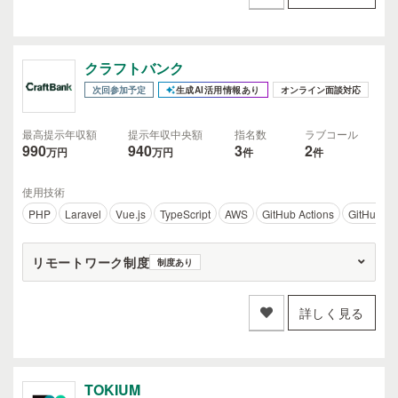
クラフトバンク
次回参加予定
生成AI活用情報あり
オンライン面談対応
最高提示年収額
提示年収中央額
指名数
ラブコール
990
940
3
2
万円
万円
件
件
使用技術
PHP
Laravel
Vue.js
TypeScript
AWS
GitHub Actions
GitHub
リモートワーク制度
制度あり
詳しく見る
TOKIUM