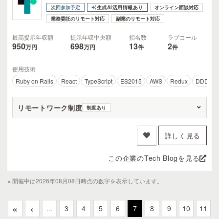
次回参加予定
生成AI活用情報あり
オンライン面談対応
業務委託のリモート対応
副業のリモート対応
最高提示年収額
提示年収中央額
指名数
ラブコール
950
698
13
2
万円
万円
件
件
使用技術
Ruby on Rails
React
TypeScript
ES2015
AWS
Redux
DDD
リモートワーク制度
制度あり
詳しく見る
この企業のTech Blogを見る
※ 開催中は2026年08月08日時点の数字を表示しています。
«
‹
...
3
4
5
6
7
8
9
10
11