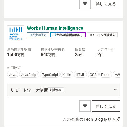
詳しく見る
Works Human Intelligence
次回参加予定
生成AI活用情報あり
オンライン面談対応
最高提示年収額
提示年収中央額
指名数
ラブコール
1500
940
25
2
万円
万円
件
件
使用技術
Java
JavaScript
TypeScript
Kotlin
HTML
CSS
React
AWS
リモートワーク制度
制度あり
詳しく見る
この企業のTech Blogを見る