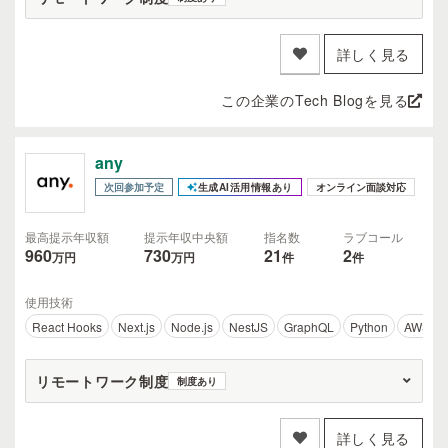
詳しく見る
この企業のTech Blogを見る
any
次回参加予定
生成AI活用情報あり
オンライン面談対応
最高提示年収額
提示年収中央額
指名数
ラブコール
960
730
21
2
万円
万円
件
件
使用技術
React Hooks
Next.js
Node.js
NestJS
GraphQL
Python
AWS
リモートワーク制度
制度あり
詳しく見る