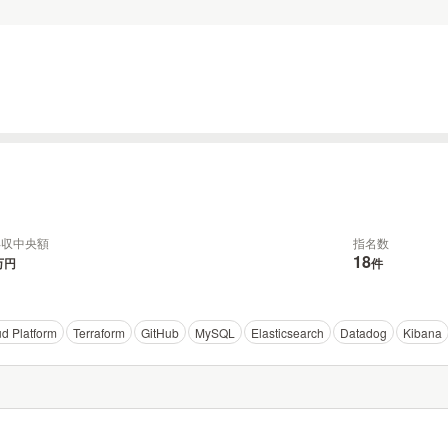
年収中央額
指名数
18
万円
件
d Platform
Terraform
GitHub
MySQL
Elasticsearch
Datadog
Kibana