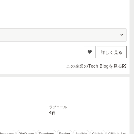
詳しく見る
この企業のTech Blogを見る
ラブコール
4
件
ticsearch
BigQuery
Terraform
Packer
Ansible
GitHub
GitHub Actions