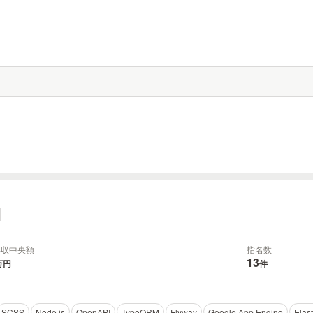
年収中央額
指名数
13
万円
件
SCSS
Node.js
OpenAPI
TypeORM
Flyway
Google App Engine
Elas