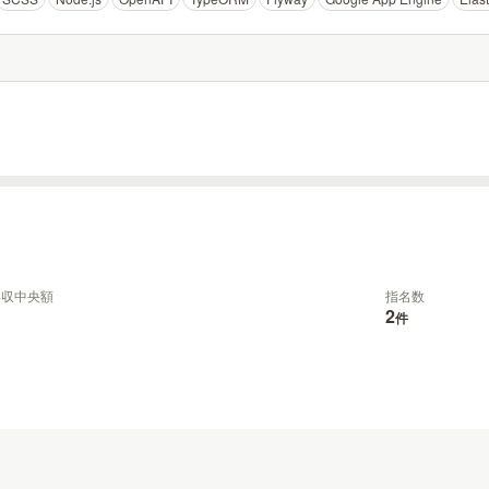
年収中央額
指名数
2
件