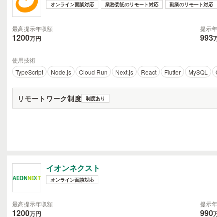
オンライン面談対応
業務委託のリモート対応
副業のリモート対応
最高提示年収額
提示
1200
993
万円
使用技術
TypeScript
Node.js
Cloud Run
Next.js
React
Flutter
MySQL
リモートワーク制度
制度あり
イオンネクスト
オンライン面談対応
最高提示年収額
提示
1200
990
万円