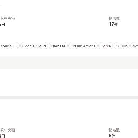
年収中央額
指名数
17
万円
件
Cloud SQL
Google Cloud
Firebase
GitHub Actions
Figma
GitHub
Not
年収中央額
指名数
5
万円
件