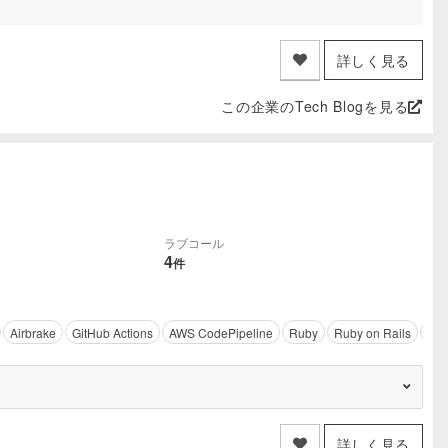
詳しく見る
この企業のTech Blogを見る
ラブコール
4
件
Airbrake
GitHub Actions
AWS CodePipeline
Ruby
Ruby on Rails
Fla
詳しく見る