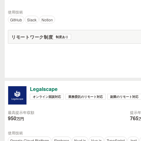
使用技術
GitHub
Slack
Notion
リモートワーク制度
制度あり
Legalscape
オンライン面談対応
業務委託のリモート対応
副業のリモート対応
最高提示年収額
提示
950
765
万円
使用技術
Google Cloud Platform
Firebase
Nuxt.js
Vue.js
TypeScript
Jest