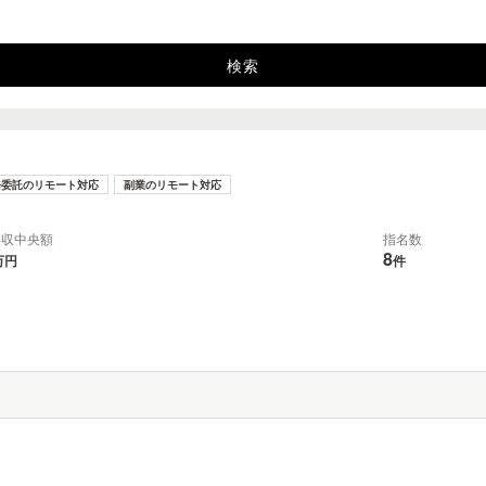
務委託のリモート対応
副業のリモート対応
年収中央額
指名数
8
万円
件