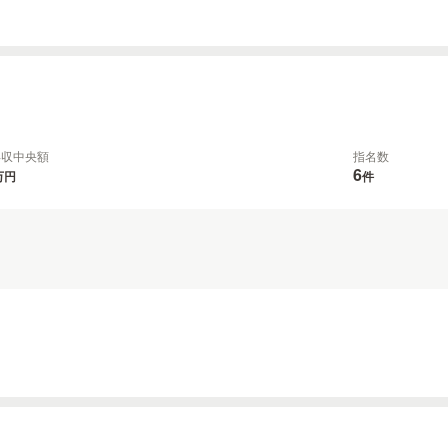
年収中央額
指名数
6
万円
件