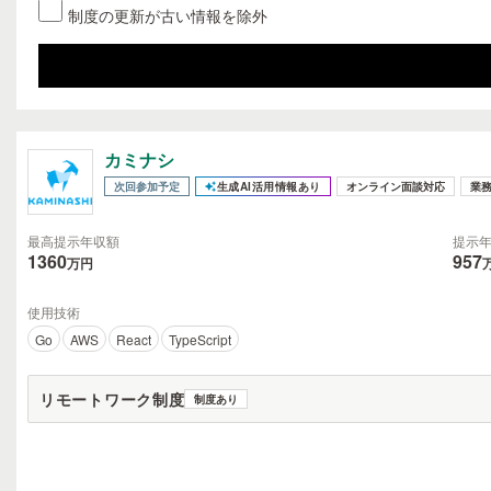
制度の更新が古い情報を除外
カミナシ
次回参加予定
生成AI活用情報あり
オンライン面談対応
業
最高提示年収額
提示
1360
957
万円
使用技術
Go
AWS
React
TypeScript
リモートワーク制度
制度あり