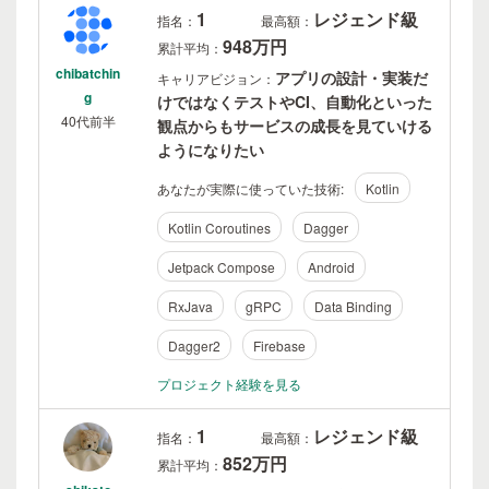
1
レジェンド級
指名：
最高額：
948万円
累計平均：
chibatchin
アプリの設計・実装だ
キャリアビジョン：
g
けではなくテストやCI、自動化といった
40代前半
観点からもサービスの成長を見ていける
ようになりたい
あなたが実際に使っていた技術:
Kotlin
Kotlin Coroutines
Dagger
Jetpack Compose
Android
RxJava
gRPC
Data Binding
Dagger2
Firebase
プロジェクト経験を見る
1
レジェンド級
指名：
最高額：
852万円
累計平均：