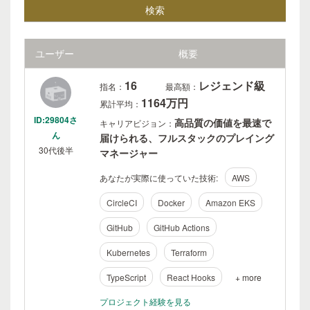
ユーザー
概要
16
レジェンド級
指名：
最高額：
1164万円
累計平均：
ID:29804さ
高品質の価値を最速で
キャリアビジョン：
ん
届けられる、フルスタックのプレイング
30代後半
マネージャー
あなたが実際に使っていた技術:
AWS
CircleCI
Docker
Amazon EKS
GitHub
GitHub Actions
Kubernetes
Terraform
TypeScript
React Hooks
+ more
プロジェクト経験を見る