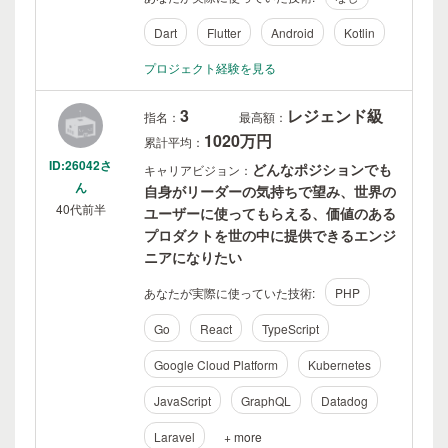
Dart
Flutter
Android
Kotlin
プロジェクト経験を見る
3
レジェンド級
指名：
最高額：
1020万円
累計平均：
ID:26042さ
どんなポジションでも
キャリアビジョン：
ん
自身がリーダーの気持ちで望み、世界の
40代前半
ユーザーに使ってもらえる、価値のある
プロダクトを世の中に提供できるエンジ
ニアになりたい
あなたが実際に使っていた技術:
PHP
Go
React
TypeScript
Google Cloud Platform
Kubernetes
JavaScript
GraphQL
Datadog
Laravel
+ more