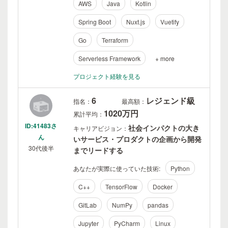
AWS
Java
Kotlin
Spring Boot
Nuxt.js
Vuetify
Go
Terraform
Serverless Framework
+ more
プロジェクト経験を見る
6
レジェンド級
指名：
最高額：
1020万円
累計平均：
ID:41483さ
社会インパクトの大き
キャリアビジョン：
ん
いサービス・プロダクトの企画から開発
30代後半
までリードする
あなたが実際に使っていた技術:
Python
C++
TensorFlow
Docker
GitLab
NumPy
pandas
Jupyter
PyCharm
Linux