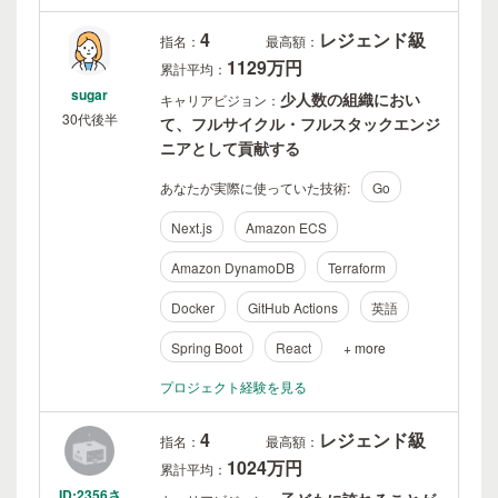
4
レジェンド級
指名：
最高額：
1129万円
累計平均：
sugar
少人数の組織におい
キャリアビジョン：
30代後半
て、フルサイクル・フルスタックエンジ
ニアとして貢献する
あなたが実際に使っていた技術:
Go
Next.js
Amazon ECS
Amazon DynamoDB
Terraform
Docker
GitHub Actions
英語
Spring Boot
React
+ more
プロジェクト経験を見る
4
レジェンド級
指名：
最高額：
1024万円
累計平均：
ID:2356さ