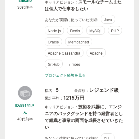
shikato
スモールなチームまた
キャリアビジョン：
30代後半
は個人で仕事をしたい
あなたが実際に使っていた技術:
Java
Node.js
Redis
MySQL
PHP
Oracle
Memcached
Apache Cassandra
Apache
GitHub
+ more
プロジェクト経験を見る
5
レジェンド級
指名：
最高額：
1215万円
累計平均：
ID:59141さ
技術を武器に、エンジ
キャリアビジョン：
ん
ニアのバックグランドを持つ経営者とし
40代前半
て組織と事業の両面を成長させていきた
い
あなたが実際に使っていた技術:
なし