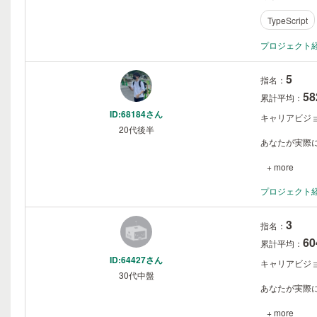
TypeScript
プロジェクト
5
指名：
5
累計平均：
ID:68184さん
キャリアビジ
20代後半
あなたが実際に
+ more
プロジェクト
3
指名：
6
累計平均：
ID:64427さん
キャリアビジ
30代中盤
あなたが実際に
+ more