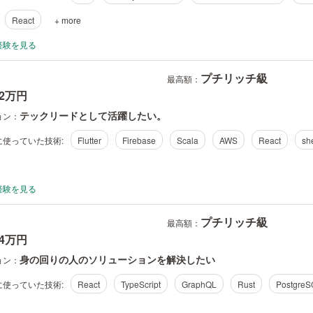
React
+ more
経験を見る
プチリッチ級
最高額：
82万円
テックリードとして活躍したい。
ョン：
使っていた技術:
Flutter
Firebase
Scala
AWS
React
she
経験を見る
プチリッチ級
最高額：
04万円
身の回りの人のソリューションを解決したい
ョン：
使っていた技術:
React
TypeScript
GraphQL
Rust
PostgreS