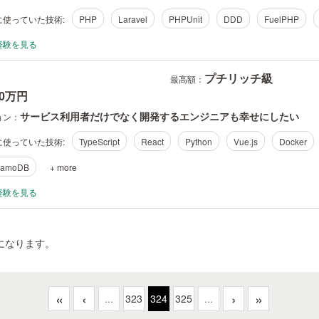
使っていた技術:
PHP
Laravel
PHPUnit
DDD
FuelPHP
経験を見る
プチリッチ級
最高額：
00万円
サービス利用者だけでなく開発するエンジニアも幸せにしたい
ョン：
使っていた技術:
TypeScript
React
Python
Vue.js
Docker
namoDB
+ more
経験を見る
になります。
«
‹
›
»
...
323
324
325
...