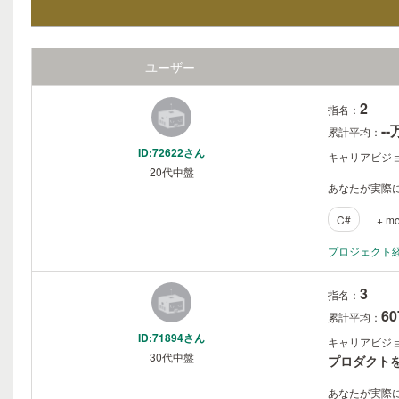
ユーザー
2
指名：
-
累計平均：
ID:72622さん
キャリアビジ
20代中盤
あなたが実際に
C#
+ mo
プロジェクト
3
指名：
6
累計平均：
ID:71894さん
キャリアビジ
30代中盤
プロダクト
あなたが実際に