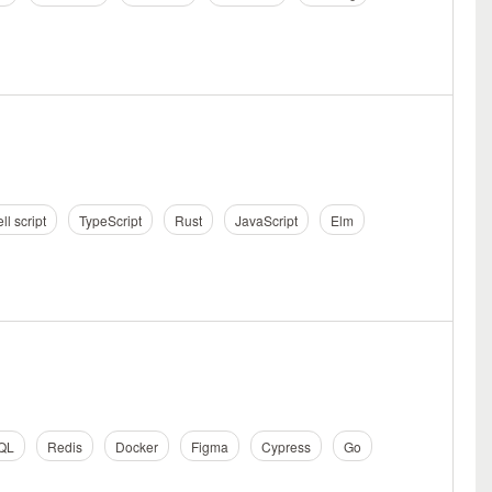
ll script
TypeScript
Rust
JavaScript
Elm
QL
Redis
Docker
Figma
Cypress
Go