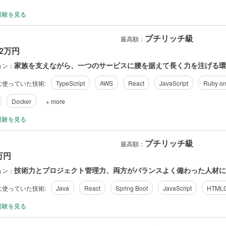
経験を見る
プチリッチ級
最高額：
02万円
家族を支えながら、一つのサービスに腰を据えて長く力を注げる環
ョン：
使っていた技術:
TypeScript
AWS
React
JavaScript
Ruby on
Docker
+ more
経験を見る
プチリッチ級
最高額：
-万円
技術力とプロジェクト管理力、両方がバランスよく備わった人材に
ョン：
使っていた技術:
Java
React
Spring Boot
JavaScript
HTML
経験を見る