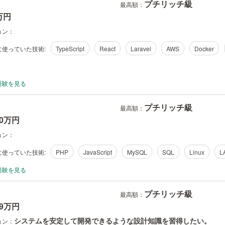
プチリッチ級
最高額：
-万円
ョン：
使っていた技術:
TypeScript
React
Laravel
AWS
Docker
経験を見る
プチリッチ級
最高額：
70万円
ョン：
使っていた技術:
PHP
JavaScript
MySQL
SQL
Linux
L
経験を見る
プチリッチ級
最高額：
79万円
システムを安定して開発できるような設計知識を習得したい。
ョン：