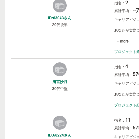
2
指名：
-
累計平均：
ID:63043さん
キャリアビジ
20代後半
あなたが実際に
+ more
プロジェクト
4
指名：
5
累計平均：
清宮沙月
キャリアビジ
30代中盤
あなたが実際に
プロジェクト
11
指名：
5
累計平均：
ID:68224さん
キャリアビジ