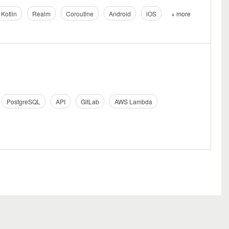
Kotlin
Realm
Coroutine
Android
iOS
+ more
PostgreSQL
API
GitLab
AWS Lambda