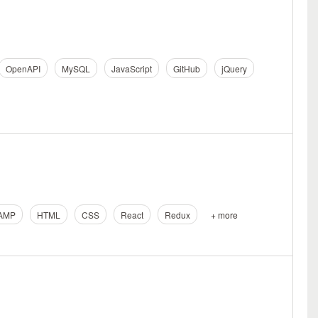
OpenAPI
MySQL
JavaScript
GitHub
jQuery
AMP
HTML
CSS
React
Redux
+ more