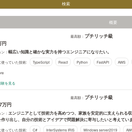
概要
プチリッチ級
最高額：
-万円
幅広い知識と確かな実力を持つエンジニアになりたい。
ョン：
使っていた技術:
TypeScript
React
Python
FastAPI
AWS
re
経験を見る
プチリッチ級
最高額：
07万円
エンジニアとして技術力を高めつつ、家族を安定的に支えられる収
ョン：
を作り出し、自分の技術とアイデアで問題解決に寄与したいと考えてい
使っていた技術:
C#
InterSystems IRIS
Windows server2019
AW