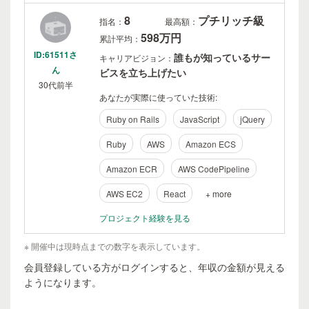
8
プチリッチ級
指名：
最高額：
598万円
累計平均：
ID:61511さ
誰もが知っているサー
キャリアビジョン：
ん
ビスを立ち上げたい
30代前半
あなたが実際に使っていた技術:
Ruby on Rails
JavaScript
jQuery
Ruby
AWS
Amazon ECS
Amazon ECR
AWS CodePipeline
AWS EC2
React
+ more
プロジェクト経験を見る
※ 開催中は現時点までの数字を表示しています。
会員登録している方がログインすると、年収の金額が見える
ようになります。