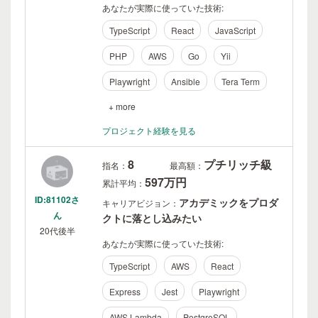
あなたが実際に使っていた技術:
TypeScript
React
JavaScript
PHP
AWS
Go
Yii
Playwright
Ansible
Tera Term
+ more
プロジェクト経験を見る
8
プチリッチ級
指名：
最高額：
597万円
累計平均：
ID:81102さ
アカデミックをプロダ
キャリアビジョン：
ん
クトに落とし込みたい
20代後半
あなたが実際に使っていた技術:
TypeScript
AWS
React
Express
Jest
Playwright
AWS Lambda
PostgreSQL