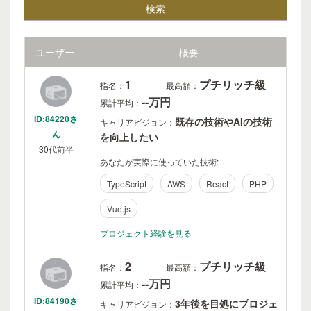
ユーザー
概要
1
プチリッチ級
指名：
最高額：
--万円
累計平均：
ID:84220さ
既存の技術やAIの技術
キャリアビジョン：
ん
を向上したい
30代前半
あなたが実際に使っていた技術:
TypeScript
AWS
React
PHP
Vue.js
プロジェクト経験を見る
2
プチリッチ級
指名：
最高額：
--万円
累計平均：
ID:84190さ
3年後を目処にプロジェ
キャリアビジョン：