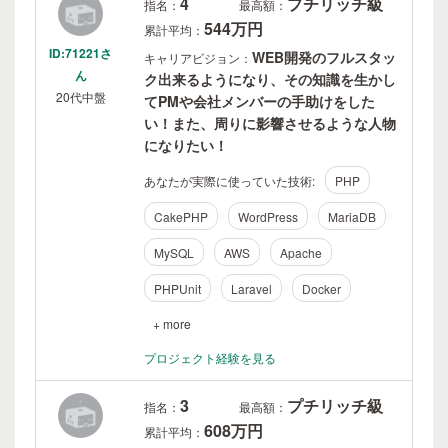
4
プチリッチ級
指名：
最高額：
544万円
累計平均：
ID:71221さ
WEB開発のフルスタッ
キャリアビジョン：
ん
ク出来るようになり、その知識を生かし
20代中盤
てPMや会社メンバーの手助けをした
い！また、周りに影響させるような人物
になりたい！
あなたが実際に使っていた技術:
PHP
CakePHP
WordPress
MariaDB
MySQL
AWS
Apache
PHPUnit
Laravel
Docker
+ more
プロジェクト経験を見る
3
プチリッチ級
指名：
最高額：
608万円
累計平均：