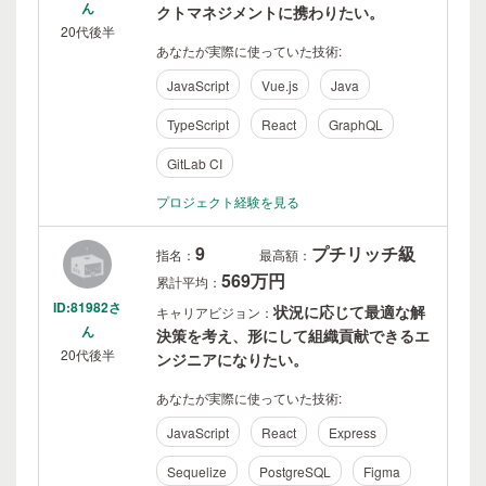
ん
クトマネジメントに携わりたい。
20代後半
あなたが実際に使っていた技術:
JavaScript
Vue.js
Java
TypeScript
React
GraphQL
GitLab CI
プロジェクト経験を見る
9
プチリッチ級
指名：
最高額：
569万円
累計平均：
ID:81982さ
状況に応じて最適な解
キャリアビジョン：
ん
決策を考え、形にして組織貢献できるエ
20代後半
ンジニアになりたい。
あなたが実際に使っていた技術:
JavaScript
React
Express
Sequelize
PostgreSQL
Figma