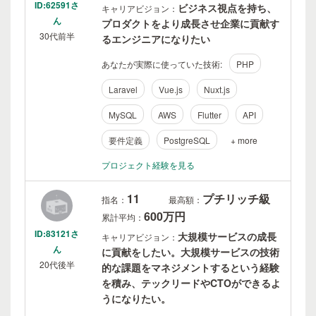
ID:62591さ
ビジネス視点を持ち、
キャリアビジョン：
ん
プロダクトをより成長させ企業に貢献す
30代前半
るエンジニアになりたい
あなたが実際に使っていた技術:
PHP
Laravel
Vue.js
Nuxt.js
MySQL
AWS
Flutter
API
要件定義
PostgreSQL
+ more
プロジェクト経験を見る
11
プチリッチ級
指名：
最高額：
600万円
累計平均：
ID:83121さ
大規模サービスの成長
キャリアビジョン：
ん
に貢献をしたい。大規模サービスの技術
20代後半
的な課題をマネジメントするという経験
を積み、テックリードやCTOができるよ
うになりたい。