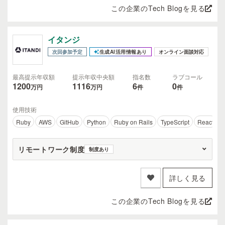
この企業のTech Blogを見る
イタンジ
次回参加予定
生成AI活用情報あり
オンライン面談対応
最高提示年収額
提示年収中央額
指名数
ラブコール
1200
1116
6
0
万円
万円
件
件
使用技術
Ruby
AWS
GitHub
Python
Ruby on Rails
TypeScript
React
リモートワーク制度
制度あり
詳しく見る
この企業のTech Blogを見る