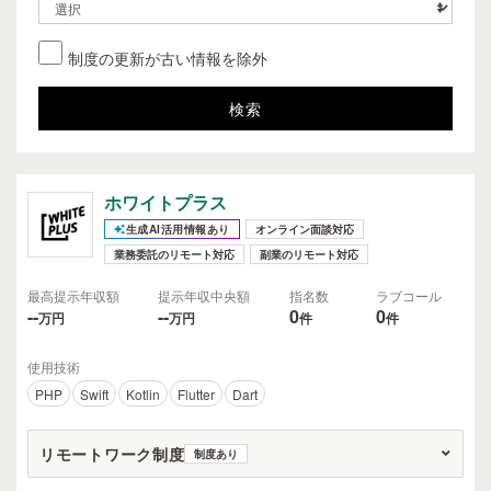
制度の更新が古い情報を除外
ホワイトプラス
生成AI活用情報あり
オンライン面談対応
業務委託のリモート対応
副業のリモート対応
最高提示年収額
提示年収中央額
指名数
ラブコール
--
--
0
0
万円
万円
件
件
使用技術
PHP
Swift
Kotlin
Flutter
Dart
リモートワーク制度
制度あり