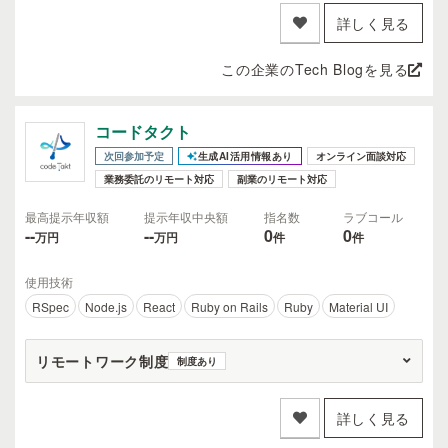
詳しく見る
この企業のTech Blogを見る
コードタクト
次回参加予定
生成AI活用情報あり
オンライン面談対応
業務委託のリモート対応
副業のリモート対応
最高提示年収額
提示年収中央額
指名数
ラブコール
--
--
0
0
万円
万円
件
件
使用技術
RSpec
Node.js
React
Ruby on Rails
Ruby
Material UI
リモートワーク制度
制度あり
詳しく見る