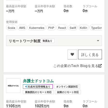
最高提示年収額
提示年収中央額
指名数
ラブコール
--
--
0
0
万円
万円
件
件
使用技術
Scala
AWS
Kubernetes
PHP
React
Swift
Kotlin
TypeScript
リモートワーク制度
制度あり
詳しく見る
この企業のTech Blogを見る
弁護士ドットコム
生成AI活用情報あり
オンライン面談対応
業務委託のリモート対応
副業のリモート対応
最高提示年収額
提示年収中央額
指名数
ラブコール
1105
1025
9
0
万円
万円
件
件