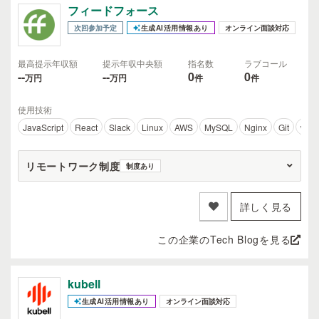
フィードフォース
次回参加予定
生成AI活用情報あり
オンライン面談対応
最高提示年収額
提示年収中央額
指名数
ラブコール
--
--
0
0
万円
万円
件
件
使用技術
JavaScript
React
Slack
Linux
AWS
MySQL
Nginx
Git
web
リモートワーク制度
制度あり
詳しく見る
この企業のTech Blogを見る
kubell
生成AI活用情報あり
オンライン面談対応