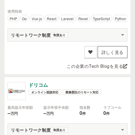
使用技術
PHP
Go
Vue.js
React
Laravel
Revel
TypeScript
Python
Fa
リモートワーク制度
制度あり
詳しく見る
この企業のTech Blogを見る
ドリコム
オンライン面談対応
業務委託のリモート対応
最高提示年収額
提示年収中央額
指名数
ラブコール
--
--
0
0
万円
万円
件
件
リモートワーク制度
制度あり