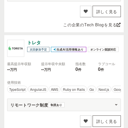
詳しく見る
この企業のTech Blogを見る
トレタ
次回参加予定
生成AI活用情報あり
オンライン面談対応
最高提示年収額
提示年収中央額
指名数
ラブコール
--
--
0
0
万円
万円
件
件
使用技術
TypeScript
AngularJS
AWS
Ruby on Rails
Go
Next.js
Google C
リモートワーク制度
制度あり
詳しく見る