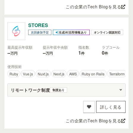
この企業のTech Blogを見る
STORES
次回参加予定
生成AI活用情報あり
オンライン面談対応
最高提示年収額
提示年収中央額
指名数
ラブコール
--
--
1
0
万円
万円
件
件
使用技術
Ruby
Vue.js
Nuxt.js
Next.js
AWS
Ruby on Rails
Terraform
D
リモートワーク制度
制度あり
詳しく見る
この企業のTech Blogを見る