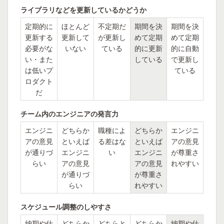
ライブラリなどを更新しているかどうか
定期的に
ほとんど
不定期だ
期間を決
期間を決
更新する
更新して
が更新し
めて定期
めて定期
必要がな
いない
ている
的に更新
的に自動
い・また
している
で更新し
は低いプ
ている
ロダクト
だ
チーム内のエンジニアの発言力
エンジニ
どちらか
職種によ
どちらか
エンジニ
アの意見
といえば
る差はな
といえば
アの意見
が通りづ
エンジニ
い
エンジニ
が尊重さ
らい
アの意見
アの意見
れやすい
が通りづ
が尊重さ
らい
れやすい
スケジュール調整のしやすさ
納期や仕
どちらか
どちらと
どちらか
納期や仕