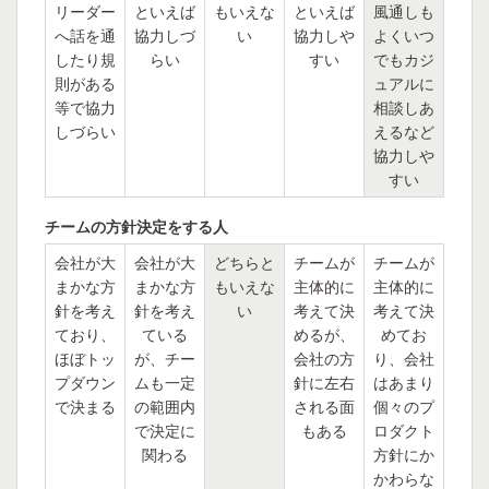
リーダー
といえば
もいえな
といえば
風通しも
へ話を通
協力しづ
い
協力しや
よくいつ
したり規
らい
すい
でもカジ
則がある
ュアルに
等で協力
相談しあ
しづらい
えるなど
協力しや
すい
チームの方針決定をする人
会社が大
会社が大
どちらと
チームが
チームが
まかな方
まかな方
もいえな
主体的に
主体的に
針を考え
針を考え
い
考えて決
考えて決
ており、
ている
めるが、
めてお
ほぼトッ
が、チー
会社の方
り、会社
プダウン
ムも一定
針に左右
はあまり
で決まる
の範囲内
される面
個々のプ
で決定に
もある
ロダクト
関わる
方針にか
かわらな