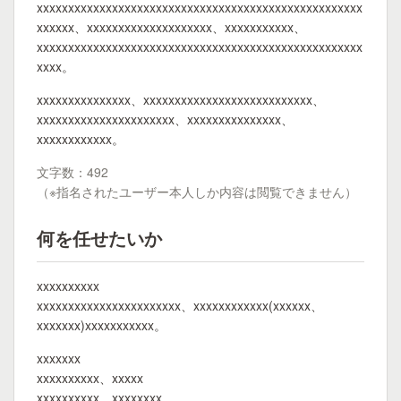
xxxxxxxxxxxxxxxxxxxxxxxxxxxxxxxxxxxxxxxxxxxxxxxxxxxx
xxxxxx、xxxxxxxxxxxxxxxxxxxx、xxxxxxxxxxx、
xxxxxxxxxxxxxxxxxxxxxxxxxxxxxxxxxxxxxxxxxxxxxxxxxxxx
xxxx。
xxxxxxxxxxxxxxx、xxxxxxxxxxxxxxxxxxxxxxxxxxx、
xxxxxxxxxxxxxxxxxxxxxx、xxxxxxxxxxxxxxx、
xxxxxxxxxxxx。
文字数：492
（※指名されたユーザー本人しか内容は閲覧できません）
何を任せたいか
xxxxxxxxxx
xxxxxxxxxxxxxxxxxxxxxxx、xxxxxxxxxxxx(xxxxxx、
xxxxxxx)xxxxxxxxxxx。
xxxxxxx
xxxxxxxxxx、xxxxx
xxxxxxxxxx、xxxxxxxx