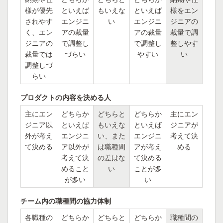
様が優先
といえば
もいえな
といえば
様をエン
されやす
エンジニ
い
エンジニ
ジニアの
く、エン
アの裁量
アの裁量
裁量で調
ジニアの
で調整し
で調整し
整しやす
裁量では
づらい
やすい
い
調整しづ
らい
プロダクトの内容を決める人
主にエン
どちらか
どちらと
どちらか
主にエン
ジニア以
といえば
もいえな
といえば
ジニアが
外が考え
エンジニ
い、また
エンジニ
考えて決
て決める
ア以外が
は職種間
アが考え
める
考えて決
の差はな
て決める
めること
い
ことが多
が多い
い
チーム内の職種間の協力体制
各職種の
どちらか
どちらと
どちらか
職種間の