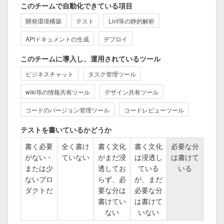
このチームで自動化できている項目
開発環境構築
テスト
Lint等の静的解析
APIドキュメントの生成
デプロイ
このチームに導入し、運用されているツール
ビジネスチャット
タスク管理ツール
wiki等の情報共有ツール
デザイン共有ツール
コードのバージョン管理ツール
コードレビューツール
テストを書いているかどうか
書く必要
全く書け
書く文化
書く文化
必要な分
がない・
ていない
がまだ浸
は浸透し
は書けて
または少
透してお
ている
いる
ないプロ
らず、必
が、まだ
ダクトだ
要な分は
必要な分
書けてい
は書けて
ない
いない