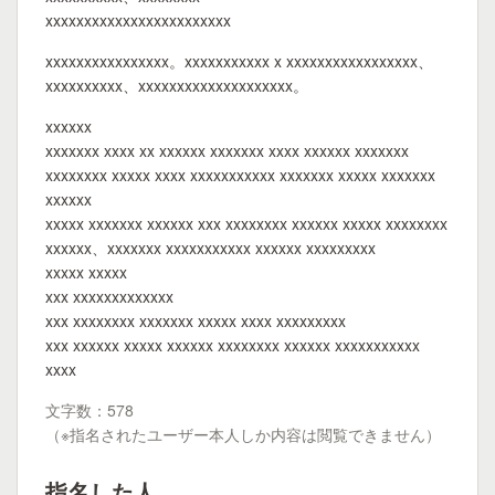
xxxxxxxxxxxxxxxxxxxxxxxx
xxxxxxxxxxxxxxxx。xxxxxxxxxxx x xxxxxxxxxxxxxxxxx、
xxxxxxxxxx、xxxxxxxxxxxxxxxxxxxx。
xxxxxx
xxxxxxx xxxx xx xxxxxx xxxxxxx xxxx xxxxxx xxxxxxx
xxxxxxxx xxxxx xxxx xxxxxxxxxxx xxxxxxx xxxxx xxxxxxx
xxxxxx
xxxxx xxxxxxx xxxxxx xxx xxxxxxxx xxxxxx xxxxx xxxxxxxx
xxxxxx、xxxxxxx xxxxxxxxxxx xxxxxx xxxxxxxxx
xxxxx xxxxx
xxx xxxxxxxxxxxxx
xxx xxxxxxxx xxxxxxx xxxxx xxxx xxxxxxxxx
xxx xxxxxx xxxxx xxxxxx xxxxxxxx xxxxxx xxxxxxxxxxx
xxxx
文字数：578
（※指名されたユーザー本人しか内容は閲覧できません）
指名した人