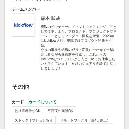
チームメンバー
森本 勝哉
複数のベンチャーにてソフトウェアエンジニアと
して従事。また、プロダクト、プロジェクトマネ
ージャーとしてプロダクト開発を牽引。2023年
にkickflow入社。現職ではプロダクト開発を担
当。
今後の事業や組織の成長・変化に合わせて一緒に
楽しみながら最適解を模索し、これからの
kickflowをつくっていける人と一緒にお仕事した
いと考えています！ぜひカジュアル面談でお話し
しましょう！
その他
カード
カードについて
他社選考待ちOK
平日夜の面談OK
ストックオプションあり
リモートワーク可（週4日以上）