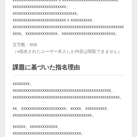
xxxxxxxxxxxxxxxxxxxxxxxxx。
xxxxxxxxxxxxxxxxxxxxxxxxxxxxxx。
xxxxxxxxxxxxxxxxxxxxxxxxx x xxxxxxxxxx、
xxxxxxxxxxxxxxxxxxxxxxxxxxxxxxxxxxxxxxxxxxxxxxxxxxxx
xxxx。xxxxxxxxxxxxxxx、xxxxxxxxxxxxxxxxxxxxxxxxx。
文字数：608
（※指名されたユーザー本人しか内容は閲覧できません）
課題に基づいた指名理由
xxxxxxxx、
xxxxxxxxxxxxxxxxxxxxxxxxxxxxxxxxxxxxxxxxxxxxxx、
xxxxxxxxxxxxxxxxxxxxxxxxxxxxxxxxxxxxxxxxxxxxxxxxxx。
xx、xxxxxxxxxxxxxxxxxxxxx、xxxxx、xxxxxxxxxx、
xxxxxxxxxxxxxxxxxxxxxxxxxxxxxxxxxxxxx。
xxxxxx、xxxxxxxxxxxxx、
xxxxxxxxxxxxxxxxxxxxxxxxxxxxxxxx。