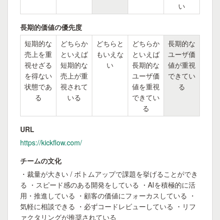
い
長期的価値の優先度
短期的な
どちらか
どちらと
どちらか
長期的な
売上を重
といえば
もいえな
といえば
ユーザ価
視せざる
短期的な
い
長期的な
値が重視
を得ない
売上が重
ユーザ価
できてい
状態であ
視されて
値を重視
る
る
いる
できてい
る
URL
https://kickflow.com/
チームの文化
・裁量が大きい / ボトムアップで課題を挙げることができ
る ・スピード感のある開発をしている ・AIを積極的に活
用・推進している ・顧客の価値にフォーカスしている ・
気軽に相談できる ・必ずコードレビューしている ・リフ
ァクタリングが推奨されている