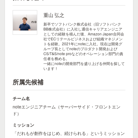
重山 弘之
新卒でソフトバンク株式会社（旧ソフトバンク
BB株式会社）に入社し通信キャリアエンジニア
としての経験を積んだ後、Amazon Japan合同会
社でECリテールビジネスおよび組織マネジメン
トを経験。2021年にnoteに入社。現在は開発グ
ループ長としてnoteのプロダクト開発および
CS/T&S/note proなどのオペレーション部門の責
任者を務める。
一緒にnoteの開発部門を盛り上げる仲間を探して
います！
所属先候補
チーム名
noteエンジニアチーム（サーバーサイド・フロントエン
ド）
ミッション
「だれもが創作をはじめ、続けられる」というミッション