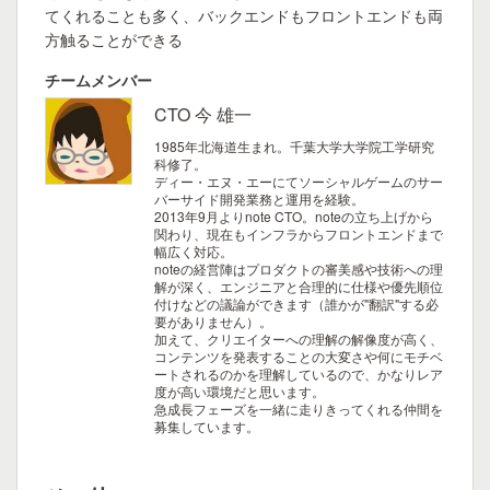
てくれることも多く、バックエンドもフロントエンドも両
方触ることができる
チームメンバー
CTO 今 雄一
1985年北海道生まれ。千葉大学大学院工学研究
科修了。
ディー・エヌ・エーにてソーシャルゲームのサー
バーサイド開発業務と運用を経験。
2013年9月よりnote CTO。noteの立ち上げから
関わり、現在もインフラからフロントエンドまで
幅広く対応。
noteの経営陣はプロダクトの審美感や技術への理
解が深く、エンジニアと合理的に仕様や優先順位
付けなどの議論ができます（誰かが"翻訳"する必
要がありません）。
加えて、クリエイターへの理解の解像度が高く、
コンテンツを発表することの大変さや何にモチベ
ートされるのかを理解しているので、かなりレア
度が高い環境だと思います。
急成長フェーズを一緒に走りきってくれる仲間を
募集しています。