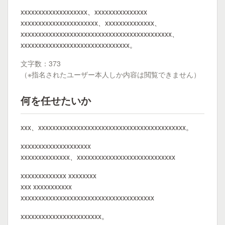
xxxxxxxxxxxxxxxxxxx、xxxxxxxxxxxxxxx
xxxxxxxxxxxxxxxxxxxxxx、xxxxxxxxxxxxxx、
xxxxxxxxxxxxxxxxxxxxxxxxxxxxxxxxxxxxxxxxxxx、
xxxxxxxxxxxxxxxxxxxxxxxxxxxxxxx。
文字数：373
（※指名されたユーザー本人しか内容は閲覧できません）
何を任せたいか
xxx、xxxxxxxxxxxxxxxxxxxxxxxxxxxxxxxxxxxxxxxxxx。
xxxxxxxxxxxxxxxxxxxx
xxxxxxxxxxxxxx、xxxxxxxxxxxxxxxxxxxxxxxxxxxx
xxxxxxxxxxxxx xxxxxxxx
xxx xxxxxxxxxxx
xxxxxxxxxxxxxxxxxxxxxxxxxxxxxxxxxxxxxx
xxxxxxxxxxxxxxxxxxxxxxx。