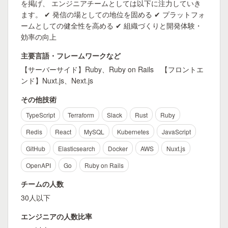
を掲げ、 エンジニアチームとしては以下に注力していき
ます。 ✔ 発信の場としての地位を固める ✔ プラットフォ
ームとしての健全性を高める ✔ 組織づくりと開発体験・
効率の向上
主要言語・フレームワークなど
【サーバーサイド】Ruby、Ruby on Rails 【フロントエ
ンド】Nuxt.js、Next.js
その他技術
TypeScript
Terraform
Slack
Rust
Ruby
Redis
React
MySQL
Kubernetes
JavaScript
GitHub
Elasticsearch
Docker
AWS
Nuxt.js
OpenAPI
Go
Ruby on Rails
チームの人数
30人以下
エンジニアの人数比率