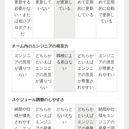
更新する
更新して
が更新し
めて定期
めて定期
必要がな
いない
ている
的に更新
的に自動
い・また
している
で更新し
は低いプ
ている
ロダクト
だ
チーム内のエンジニアの発言力
エンジニ
どちらか
職種によ
どちらか
エンジニ
アの意見
といえば
る差はな
といえば
アの意見
が通りづ
エンジニ
い
エンジニ
が尊重さ
らい
アの意見
アの意見
れやすい
が通りづ
が尊重さ
らい
れやすい
スケジュール調整のしやすさ
納期や仕
どちらか
どちらと
どちらか
納期や仕
様が優先
といえば
もいえな
といえば
様をエン
されやす
エンジニ
い
エンジニ
ジニアの
く、エン
アの裁量
アの裁量
裁量で調