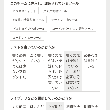
このチームに導入し、運用されているツール
ビジネスチャット
タスク管理ツール
wiki等の情報共有ツール
デザイン共有ツール
プロトタイプ作成ツール
コードのバージョン管理ツール
コードレビューツール
テストを書いているかどうか
書く必要
全く書け
書く文化
書く文化
必要な分
がない・
ていない
がまだ浸
は浸透し
は書けて
または少
透してお
ている
いる
ないプロ
らず、必
が、まだ
ダクトだ
要な分は
必要な分
書けてい
は書けて
ない
いない
ライブラリなどを更新しているかどうか
定期的に
ほとんど
不定期だ
期間を決
期間を決