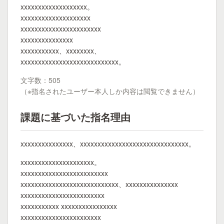
xxxxxxxxxxxxxxxxxxx。
xxxxxxxxxxxxxxxxxxxx
xxxxxxxxxxxxxxxxxxxxxxx
xxxxxxxxxxxxxxx
xxxxxxxxxxx、xxxxxxxx、
xxxxxxxxxxxxxxxxxxxxxxxxxxxx。
文字数：505
（※指名されたユーザー本人しか内容は閲覧できません）
課題に基づいた指名理由
xxxxxxxxxxxxxxx、xxxxxxxxxxxxxxxxxxxxxxxxxxxxxxx。
xxxxxxxxxxxxxxxxxxxxx。
xxxxxxxxxxxxxxxxxxxxxxxxx
xxxxxxxxxxxxxxxxxxxxxxxxxxxx、xxxxxxxxxxxxxxx
xxxxxxxxxxxxxxxxxxxxxxxx
xxxxxxxxxxx xxxxxxxxxxxxxxxx
xxxxxxxxxxxxxxxxxxxxxxx