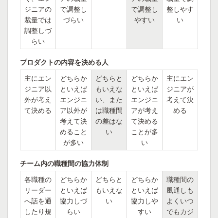
ジニアの
で調整し
で調整し
整しやす
裁量では
づらい
やすい
い
調整しづ
らい
プロダクトの内容を決める人
主にエン
どちらか
どちらと
どちらか
主にエン
ジニア以
といえば
もいえな
といえば
ジニアが
外が考え
エンジニ
い、また
エンジニ
考えて決
て決める
ア以外が
は職種間
アが考え
める
考えて決
の差はな
て決める
めること
い
ことが多
が多い
い
チーム内の職種間の協力体制
各職種の
どちらか
どちらと
どちらか
職種間の
リーダー
といえば
もいえな
といえば
風通しも
へ話を通
協力しづ
い
協力しや
よくいつ
したり規
らい
すい
でもカジ