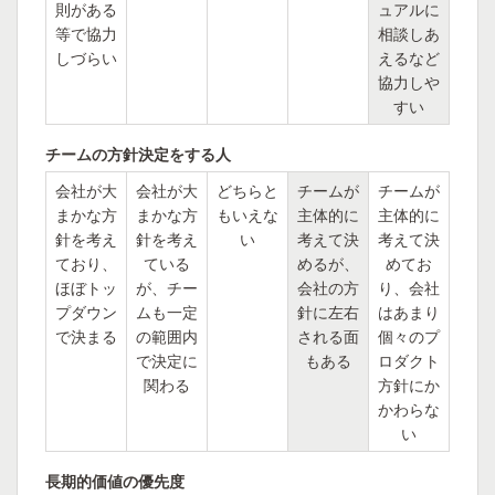
則がある
ュアルに
等で協力
相談しあ
しづらい
えるなど
協力しや
すい
チームの方針決定をする人
会社が大
会社が大
どちらと
チームが
チームが
まかな方
まかな方
もいえな
主体的に
主体的に
針を考え
針を考え
い
考えて決
考えて決
ており、
ている
めるが、
めてお
ほぼトッ
が、チー
会社の方
り、会社
プダウン
ムも一定
針に左右
はあまり
で決まる
の範囲内
される面
個々のプ
で決定に
もある
ロダクト
関わる
方針にか
かわらな
い
長期的価値の優先度