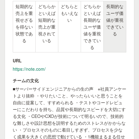
短期的な
どちらか
どちらと
どちらか
長期的な
売上を重
といえば
もいえな
といえば
ユーザ価
視せざる
短期的な
い
長期的な
値が重視
を得ない
売上が重
ユーザ価
できてい
状態であ
視されて
値を重視
る
る
いる
できてい
る
URL
https://note.com/
チームの文化
■サーバーサイドエンジニアからの生の声 ※社員アンケー
トより抜粋 ・やりたいこと、やったらいいと思うことを
自由に提案して、すすめられる ・テストやコードレビュ
ーにこだわりを持ち、品質や長期的なスピードを大切にす
る文化 ・CEOやCXOが技術について明るいので、技術的
な難しさや設計思想を説明するためのストレスがかからな
い ・プロセスそのものに着目しすぎず、プロセスを少な
く成果を大きくの思想で動けている ・1機能まるまる任せ