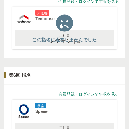
会員登録・ログインで年収を見る
未返答
Techouse
正社員
この指名に返答しませんでした
レジェンド
級
第6回 指名
会員登録・ログインで年収を見る
承諾
Speee
正社員