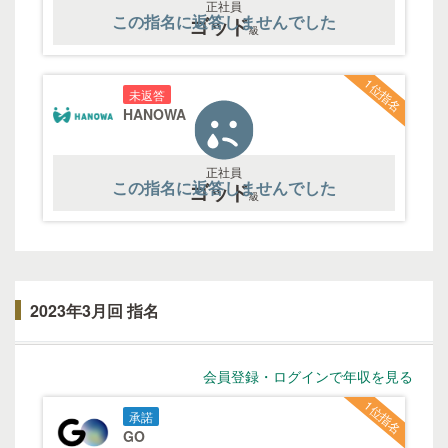
正社員
この指名に返答しませんでした
ゴッド
級
1位指名
未返答
HANOWA
正社員
この指名に返答しませんでした
ゴッド
級
2023年3月回 指名
会員登録・ログインで年収を見る
1位指名
承諾
GO