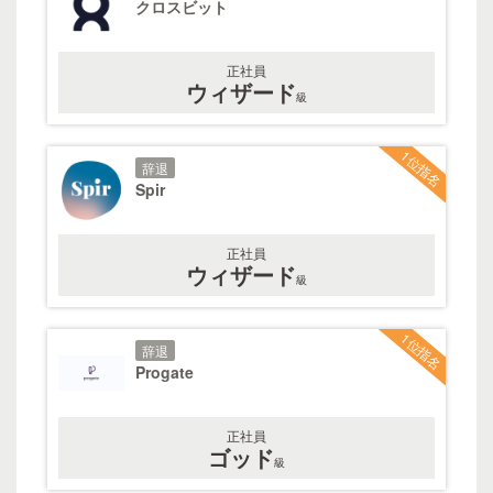
クロスビット
正社員
ウィザード
級
1位指名
辞退
Spir
正社員
ウィザード
級
1位指名
辞退
Progate
正社員
ゴッド
級