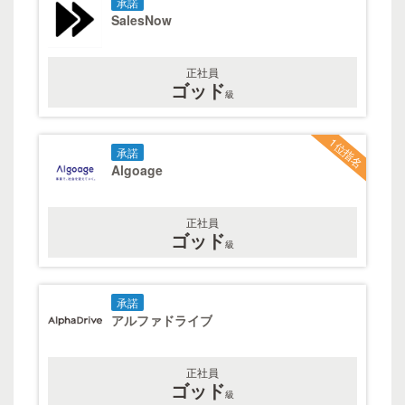
承諾
SalesNow
正社員
ゴッド
級
1位指名
承諾
Algoage
正社員
ゴッド
級
承諾
アルファドライブ
正社員
ゴッド
級