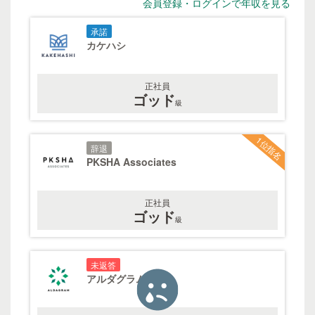
会員登録・ログインで年収を見る
承諾
カケハシ
正社員
ゴッド
級
1位指名
辞退
PKSHA Associates
正社員
ゴッド
級
未返答
アルダグラム