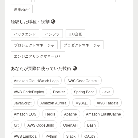
運用/保守
経験した職種・役割
バックエンド
インフラ
UX/企画
プロジェクトマネージャ
プロダクトマネージャ
エンジニアリングマネージャ
あなたが実際に使っていた技術
Amazon CloudWatch Logs
AWS CodeCommit
AWS CodeDeploy
Docker
Spring Boot
Java
JavaScript
Amazon Aurora
MySQL
AWS Fargate
Amazon ECS
Redis
Apache
Amazon ElastiCache
Git
AWS CodeBuild
OpenAPI
Bash
AWS Lambda
Python
Slack
OAuth