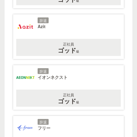
級
辞退
Azit
正社員
ゴッド
級
辞退
イオンネクスト
正社員
ゴッド
級
辞退
フリー