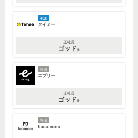
承諾
タイミー
正社員
ゴッド
級
辞退
エブリー
正社員
ゴッド
級
辞退
hacomono