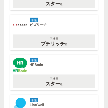
スター
級
承諾
ビズリーチ
正社員
プチリッチ
級
承諾
HRBrain
正社員
スター
級
承諾
Linc'well