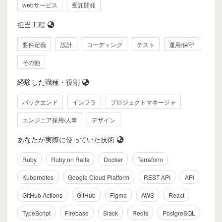
webサービス
受託開発
担当工程
要件定義
設計
コーディング
テスト
運用/保守
その他
経験した職種・役割
バックエンド
インフラ
プロジェクトマネージャ
エンジニア採用/人事
デザイン
あなたが実際に使っていた技術
Ruby
Ruby on Rails
Docker
Terraform
Kubernetes
Google Cloud Platform
REST API
API
GitHub Actions
GitHub
Figma
AWS
React
TypeScript
Firebase
Slack
Redis
PostgreSQL