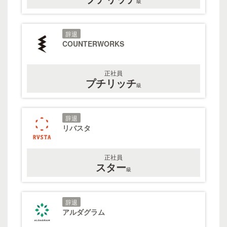
級
辞退
COUNTERWORKS
正社員
プチリッチ
級
辞退
リバスタ
正社員
スター
級
辞退
アルダグラム