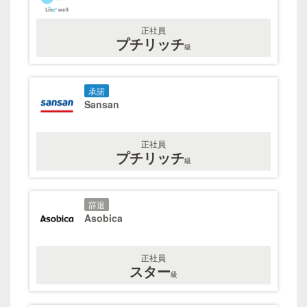
正社員
プチリッチ
級
承諾
Sansan
正社員
プチリッチ
級
辞退
Asobica
正社員
スター
級