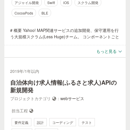
アジャイル開発
Swift
iOS
スクラム開発
CocoaPods
BLE
# 概要 Yahoo! MAP関連サービスの追加開発、保守運用を行
う大規模スクラム(Less Huge)チーム。 コンポーネントごと
に存在していたチームを1つの組織にすることで優先度の高
い案件をこなすことが目的。 # 担当 スクラムマスター iOS
もっと見る
アプリ エンジニア # 期間・規模 2017/10~2019/3 組織全体
は50名程度 # 使用技術 Swift, iOS, CocoaPods, BLE # 担当
業務 - **スクラムマスターとしてのチーム運営** 大規模スク
2019
年/
1年以内
ラム組織の立ち上げから携わった。 スクラム経験者として
自治体向け求人情報(ふるさと求人)APIの
セレモニー等のファシリテーションを行った。 一部アジャ
イル開発にあっていない専門的な業務などは別チームを作る
新規開発
など柔軟にチームビルディングを推進した。 この経験を生
プロジェクトカテゴリ
：
webサービス
かしてイベント登壇や社外チームへのスクラム導入支援を担
当した。 資料:
担当工程
https://www.slideshare.net/techblogyahoo/less-hugescrum-
master-rsgt2019 - **防犯マップの開発でのスコープ調整**
要件定義
設計
コーディング
テスト
新入学、新生活が始まる4月に合わせての防犯マップ機能の