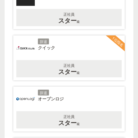
正社員
スター
級
1位指名
辞退
クイック
正社員
スター
級
辞退
オープンロジ
正社員
スター
級