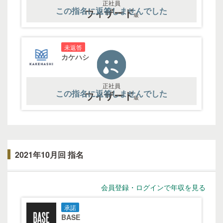
正社員
この指名に返答しませんでした
ウィザード
級
未返答
カケハシ
正社員
この指名に返答しませんでした
ウィザード
級
2021年10月回 指名
会員登録・ログインで年収を見る
承諾
BASE