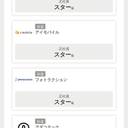
正社員
スター
級
辞退
アイモバイル
正社員
スター
級
辞退
フォトラクション
正社員
スター
級
辞退
アダコテック