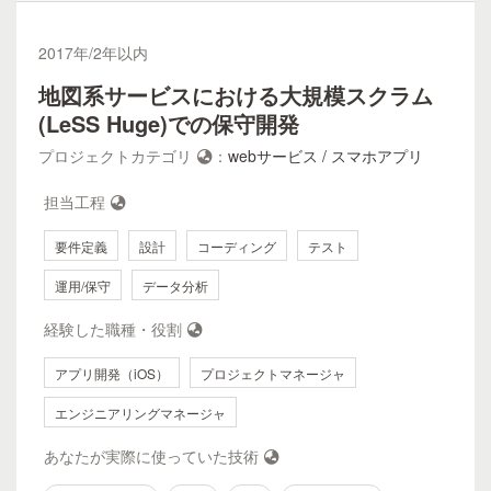
の性能改善** 1日500万近くの求人票を取り込むクローリン
グツールが直列でStreamを処理しており、単一マシンの性
2017
年/
2年以内
能に依存してしまっていた。その結果、ピークタイムは2時
地図系サービスにおける大規模スクラム
間近くの遅延が度々発生していた。 処理の中の外部API呼び
出しなどのボトルネック箇所となり直列でしか処理できない
(LeSS Huge)での保守開発
状態だった。 文字列のパースなどの処理は並列でスケール
プロジェクトカテゴリ
：
webサービス / スマホアプリ
アウト可能にし、非同期処理が必要な部分はパッチとしてあ
とから更新を加えるようにして待ち時間を最大10分程度に
担当工程
短縮することができた。 - **2社間の検索エンジンのABテス
ト環境構築** 一般的なフロントエンドのものではなく、検索
要件定義
設計
コーディング
テスト
エンジンのマッチ率を対象にしたABテスト環境を構築し
た。 ユーザーの振り分けはVWOというプラットフォームを
運用/保守
データ分析
用いて分けることができたが、レポーティングに課題があっ
経験した職種・役割
た。 バックエンドで振り分けを行うためユーザーの行動の
ログを取ることができなかった。 この問題を解決するため
アプリ開発（iOS）
プロジェクトマネージャ
にGoogle Analytics(GA)を用いた。GAで発行されたCookie
の値をAPIに付与することでVWOで振り分けたユーザーと
エンジニアリングマネージャ
GAのユーザーの紐付けを行った。 これによってGAで環境
ごとのユーザー行動を分析することができた。
あなたが実際に使っていた技術