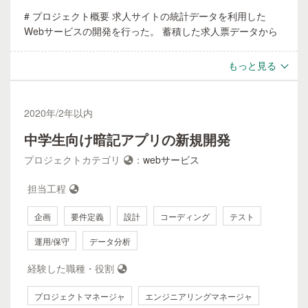
# プロジェクト概要 求人サイトの統計データを利用した
Webサービスの開発を行った。 蓄積した求人票データから
勤務地や給与の情報を抽出して統計コンテンツを作成し
Webページとして公開する。 ## チーム構成 プランナー1
もっと見る
名、デザイナー1名、開発3名 ## 役割 要求分析 要件定義 設
計 フロントエンドの開発 WebAPIの開発 ETLのフロー構築
## 仕様技術 ### フロントエンド Vue.js, Nuxt.js ###
2020
年/
2年以内
WebAPI PlayFramework, Scala ### バッチ処理 Python,
中学生向け暗記アプリの新規開発
Apache AirFlow, AWS Glue Job # 取り組んだ課題と成果 ##
要求分析しながら全般的な開発を担当 完全新規のコンテン
プロジェクトカテゴリ
：
webサービス
ツであり不確実性が高いプロジェクトであったため、要求分
析と開発を早いサイクルで回す必要があった。 サイクルの
担当工程
実現するために開発者として複数の立場からプロジェクトを
推進した。 例えば、フロントエンドエンジニアとしてデザ
企画
要件定義
設計
コーディング
テスト
イナーと共にユーザーへの見せ方の検討、サーバーサイドエ
運用/保守
データ分析
ンジニアとしてデータ分析チームと数値の正当性やETL処理
の自動化の検討などをフレキシブルに動いていた。 その結
経験した職種・役割
果、早期リリースが可能になりユーザーの反応を見ながらコ
ンテンツ拡張や修正が可能になった。
プロジェクトマネージャ
エンジニアリングマネージャ