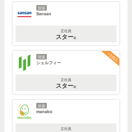
辞退
Sansan
正社員
スター
級
1位指名
辞退
シェルフィー
正社員
スター
級
辞退
manabo
正社員