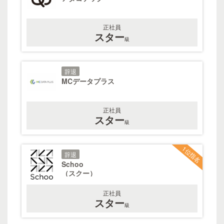
正社員
スター
級
辞退
MCデータプラス
正社員
スター
級
1位指名
辞退
Schoo
（スクー）
正社員
スター
級