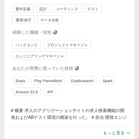
6ヶ月程度の内製のアジャイル開発チームであり 開発環境が
要件定義
設計
コーディング
テスト
整っておらず開発環境へのデプロイも運用チームへ毎回依頼
していた。※ 開発が終わってもデプロイまで最大2週間程度
運用/保守
データ分析
待たなけらず 気軽なUI調整やデモが行うことができなかっ
経験した職種・役割
た。 ※開発環境もセキュアなデータ領域にアクセスできる構
成だったため運用上の改善は不可能だった。 ### 解決策 開
バックエンド
プロジェクトマネージャ
発チームが自由に使える開発環境をGCP上に構築し GitHub
Actionsでブランチ単位でデプロイが行えるようにした。 セ
エンジニアリングマネージャ
キュアなデータを扱う部分はリファクタリングを推進しモッ
ク化することでGAE上で動作させた。 ### 成果 開発完了か
あなたが実際に使っていた技術
らデプロイまでのリードタイムは30分以内とになった。 さ
らに自動テストにも応用することができ品質改善にもつなが
Scala
Play FrameWork
Elasticsearch
Spark
った。 ステークホルダーへ動くデモを早く提供できるよう
Amazon ECS
API
になったので開発チームへの信頼感を高めた。
# 概要 求人のアグリゲーションサイトの求人検索機能の開
発およびABテスト環境の構築を行った。 # 担当 開発エンジ
ニア # 期間・規模 2020/1~2020/7 開発メンバー4名 # 使用
技術 Scala, PlayFramework, Apache Spark ,VWO, Google
もっと見る
Analytics, ECS # 担当業務 - **求人サイトクローリング機能