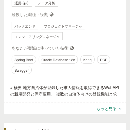
開発を担当した。 リソース的に当初の要件ではターゲット
運用/保守
データ分析
の4月リリースは厳しかったが、開発チームからスコープの
経験した職種・役割
相談を行い、アイコンだけで防犯情報を地図上に示す機能を
提案した。リリース後はアプリ利用者の半分は防犯マップを
バックエンド
プロジェクトマネージャ
利用しているという人気機能となった。 - **PayPayが使え
るお店検索機能** PayPayリリース後に2週間ほどでリリース
エンジニアリングマネージャ
を行った。PayPay側から連携された店舗情報とYahoo!側の
店舗情報を住所や電話番号で紐付けてYahoo!Map上に表示
あなたが実際に使っていた技術
を行った。リリース時にはネットニュースなどにも取り上げ
られキャンペーン中は1日20万以上のアクセスをこの機能経
Spring Boot
Oracle Database 12c
Kong
PCF
由で獲得した。
Swagger
# 概要 地方自治体が登録した求人情報を取得できるWebAPI
の新規開発と保守運用。 複数の自治体向けの登録機能と求
人メディア向けのデータ取得機能がある。 # 役割 プロジェ
クトマネージャー テックリード # 期間・規模
もっと見る
2019/4~2020/3 開発メンバー4名 # 使用技術 Spring boot,
PCF, Kong, Oracle 12C, Swagger, # 担当業務 - アーキテク
チャ設計 API Gatewayで認証認可や負荷分散を実現。 安定