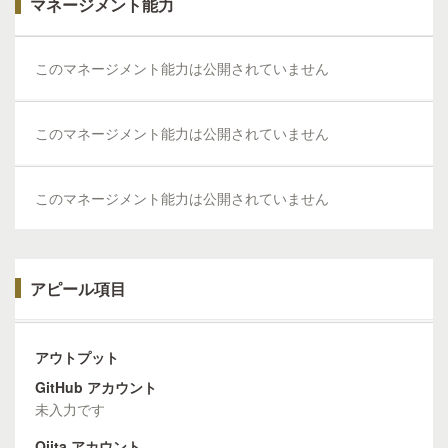
マネージメント能力
性が求められるサービスであるためDBはBCPにも対応し
た。 - 開発進捗管理 社外メンバーであったがペアプロやコ
ードレビューを通して品質を担保した。 - 自治体担当者から
このマネージメント能力は公開されていません
のヒアリング WebAPI利用時に技術関連の窓口としてQA対
応を行った。 # 主要実績 プロトタイピングによる課題の早
期発見 ## 課題 WebAPIの開発と並行して自治体の求人情報
このマネージメント能力は公開されていません
登録システムの開発が進んでおり ほぼ同時期のリリースの
スケジュールとなっていた。 自治体側は開発後半でAPIを疎
通して導入しなくてはならないリスクがあった。 ## 解決策
このマネージメント能力は公開されていません
システム間の疎通テストと仕様の認識齟齬の防止の為 開発
初期にでバリデーションのみが入ったプロトタイピングをβ
版として公開した。 開発時から実際に近いAPIを利用できる
環境を提供した。 ## 成果 自治体側と技術的な課題点や仕様
アピール項目
の矛盾を共有することができ納期通りのリリースができた。
プロトタイピング版はその他の自治体の参入時にも流用する
ことができWebAPIの活用を活発化できた。
アウトプット
GitHub アカウント
未入力です
Qiita アカウント