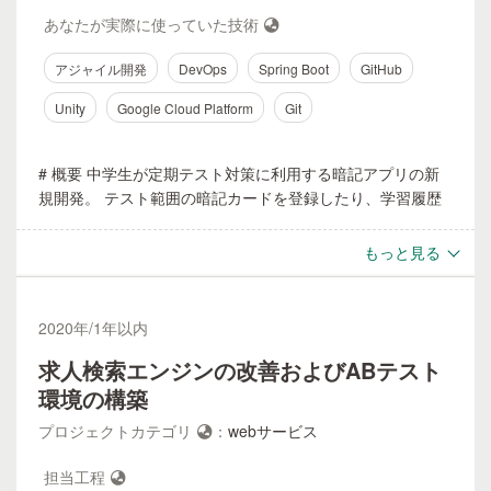
あなたが実際に使っていた技術
アジャイル開発
DevOps
Spring Boot
GitHub
Unity
Google Cloud Platform
Git
# 概要 中学生が定期テスト対策に利用する暗記アプリの新
規開発。 テスト範囲の暗記カードを登録したり、学習履歴
をサーバー上に保存する機能がある。 # 役割 スクラムマス
ター DevOpsリード # 期間・規模 2020/7~2021/9 PO1名、
もっと見る
開発メンバー5名、デザイナー1名のチーム # 使用技術
Unity, Spring Boot, GAE, Github Actions # 担当業務 - 企画担
当とのコミュニケーション プロダクトバックログの作成支
2020
年/
1年以内
援や要件スコープの調整を行った。 デモを実際に触っても
求人検索エンジンの改善およびABテスト
らって意見をもらう工程を大切にした。 - 開発チームが集中
できる環境づくり コーディングや設計に時間がかけられる
環境の構築
ように 差し込みの会議体を朝か夕方に制限するなどをルー
プロジェクトカテゴリ
：
webサービス
ル化したり Dangerを用いてPullRequestやLint適応の自動チ
ェックを導入した。 # 主要実績 開発チーム専用のデプロイ
担当工程
環境を構築しリードタイムを削減した ### 課題 立ち上げて