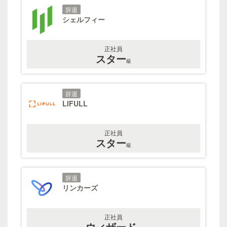
辞退
シェルフィー
正社員
スター
級
辞退
LIFULL
正社員
スター
級
辞退
リンカーズ
正社員
ウィザード