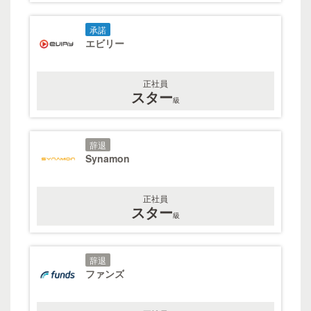
承諾
エビリー
正社員
スター
級
辞退
Synamon
正社員
スター
級
辞退
ファンズ