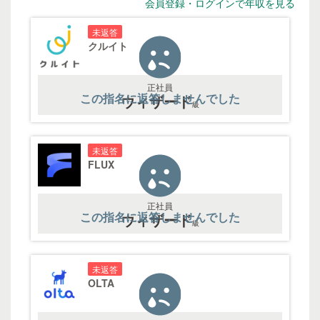
会員登録・ログインで年収を見る
未返答
クルイト
正社員
この指名に返答しませんでした
ウィザード
級
未返答
FLUX
正社員
この指名に返答しませんでした
ウィザード
級
未返答
OLTA