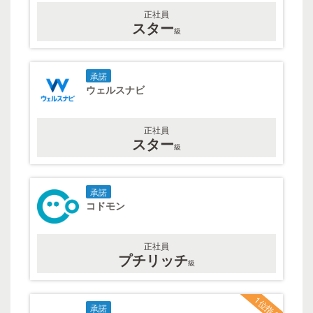
正社員
スター
級
承諾
ウェルスナビ
正社員
スター
級
承諾
コドモン
正社員
プチリッチ
級
1位指名
承諾