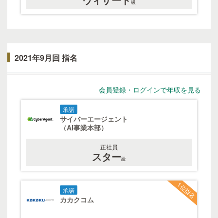
級
2021年9月回 指名
会員登録・ログインで年収を見る
承諾
サイバーエージェント
（AI事業本部）
正社員
スター
級
1位指名
承諾
カカクコム