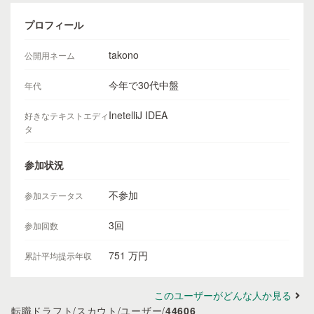
プロフィール
takono
公開用ネーム
今年で30代中盤
年代
InetelliJ IDEA
好きなテキストエディ
タ
参加状況
不参加
参加ステータス
3回
参加回数
751 万円
累計平均提示年収
このユーザーがどんな人か見る
転職ドラフト
/
スカウト
/
ユーザー
/
44606