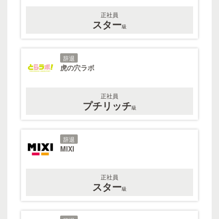
正社員
スター
級
辞退
虎の穴ラボ
正社員
プチリッチ
級
辞退
MIXI
正社員
スター
級