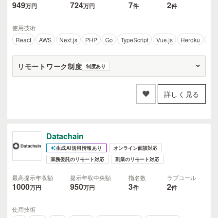
949
724
7
2
万円
万円
件
件
使用技術
React
AWS
Next.js
PHP
Go
TypeScript
Vue.js
Heroku
Rub
リモートワーク制度
制度あり
詳しく見る
Datachain
生成AI活用情報あり
オンライン面談対応
業務委託のリモート対応
副業のリモート対応
最高提示年収額
提示年収中央額
指名数
ラブコール
1000
950
3
2
万円
万円
件
件
使用技術