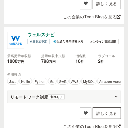
詳しく見る
この企業のTech Blogを見る
ウェルスナビ
次回参加予定
生成AI活用情報あり
オンライン面談対応
最高提示年収額
提示年収中央額
指名数
ラブコール
1000
798
10
2
万円
万円
件
件
使用技術
Java
Kotlin
Python
Go
Swift
AWS
MySQL
Amazon Aurora
リモートワーク制度
制度あり
詳しく見る
この企業のTech Blogを見る