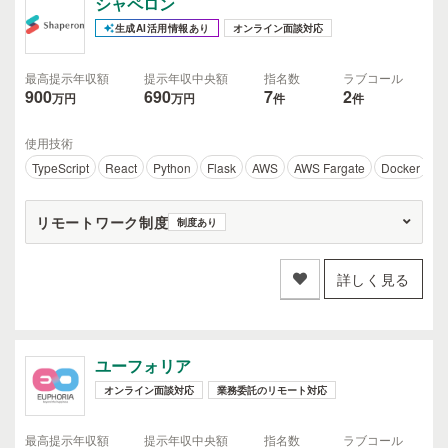
シャペロン
生成AI活用情報あり
オンライン面談対応
最高提示年収額
提示年収中央額
指名数
ラブコール
900
690
7
2
万円
万円
件
件
使用技術
TypeScript
React
Python
Flask
AWS
AWS Fargate
Docker
D
リモートワーク制度
制度あり
詳しく見る
ユーフォリア
オンライン面談対応
業務委託のリモート対応
最高提示年収額
提示年収中央額
指名数
ラブコール