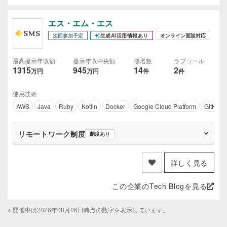
エス・エム・エス
次回参加予定
生成AI活用情報あり
オンライン面談対応
最高提示年収額
提示年収中央額
指名数
ラブコール
1315
945
14
2
万円
万円
件
件
使用技術
AWS
Java
Ruby
Kotlin
Docker
Google Cloud Platform
GitHub
リモートワーク制度
制度あり
詳しく見る
この企業のTech Blogを見る
※ 開催中は2026年08月06日時点の数字を表示しています。