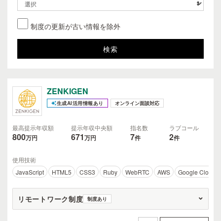
制度の更新が古い情報を除外
ZENKIGEN
生成AI活用情報あり
オンライン面談対応
最高提示年収額
提示年収中央額
指名数
ラブコール
800
671
7
2
万円
万円
件
件
使用技術
JavaScript
HTML5
CSS3
Ruby
WebRTC
AWS
Google Cloud P
リモートワーク制度
制度あり