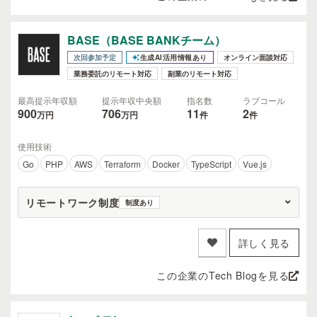
BASE（BASE BANKチーム）
次回参加予定
生成AI活用情報あり
オンライン面談対応
業務委託のリモート対応
副業のリモート対応
最高提示年収額
提示年収中央額
指名数
ラブコール
900
706
11
2
万円
万円
件
件
使用技術
Go
PHP
AWS
Terraform
Docker
TypeScript
Vue.js
リモートワーク制度
制度あり
詳しく見る
この企業のTech Blogを見る