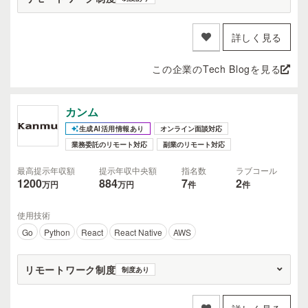
詳しく見る
この企業のTech Blogを見る
カンム
生成AI活用情報あり
オンライン面談対応
業務委託のリモート対応
副業のリモート対応
最高提示年収額
提示年収中央額
指名数
ラブコール
1200
884
7
2
万円
万円
件
件
使用技術
Go
Python
React
React Native
AWS
リモートワーク制度
制度あり