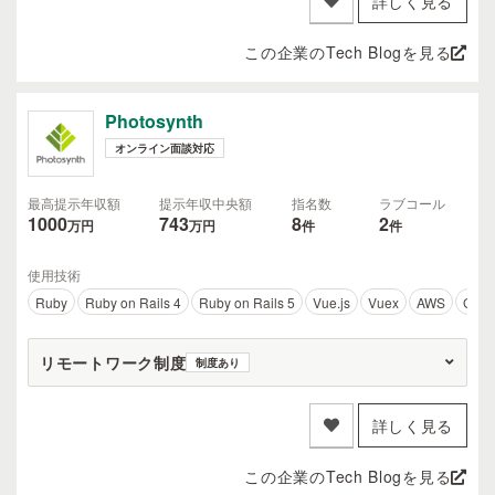
詳しく見る
この企業のTech Blogを見る
Photosynth
オンライン面談対応
最高提示年収額
提示年収中央額
指名数
ラブコール
1000
743
8
2
万円
万円
件
件
使用技術
Ruby
Ruby on Rails 4
Ruby on Rails 5
Vue.js
Vuex
AWS
Go
リモートワーク制度
制度あり
詳しく見る
この企業のTech Blogを見る