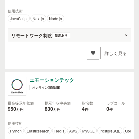
使用技術
JavaScript
Next.js
Node.js
リモートワーク制度
制度あり
詳しく見る
エモーションテック
オンライン面談対応
最高提示年収額
提示年収中央額
指名数
ラブコール
950
830
4
0
万円
万円
件
件
使用技術
Python
Elasticsearch
Redis
AWS
MySQL
PostgreSQL
Google 