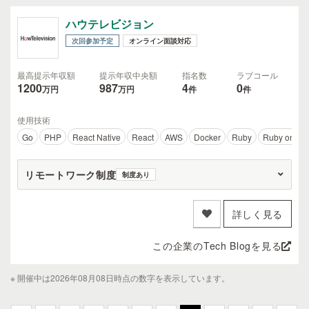
ハウテレビジョン
次回参加予定
オンライン面談対応
最高提示年収額
提示年収中央額
指名数
ラブコール
1200
987
4
0
万円
万円
件
件
使用技術
Go
PHP
React Native
React
AWS
Docker
Ruby
Ruby on Rai
リモートワーク制度
制度あり
詳しく見る
この企業のTech Blogを見る
※ 開催中は2026年08月08日時点の数字を表示しています。