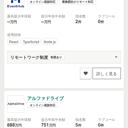
オンライン面談対応
業務委託のリモート対応
最高提示年収額
提示年収中央額
指名数
ラブコール
--
--
2
0
万円
万円
件
件
使用技術
React
TypeScript
Node.js
リモートワーク制度
制度あり
詳しく見る
アルファドライブ
オンライン面談対応
最高提示年収額
提示年収中央額
指名数
ラブコール
888
751
5
0
万円
万円
件
件