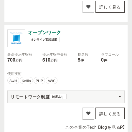
詳しく見る
オープンワーク
オンライン面談対応
最高提示年収額
提示年収中央額
指名数
ラブコール
700
610
5
0
万円
万円
件
件
使用技術
Swift
Kotlin
PHP
AWS
リモートワーク制度
制度あり
詳しく見る
この企業のTech Blogを見る