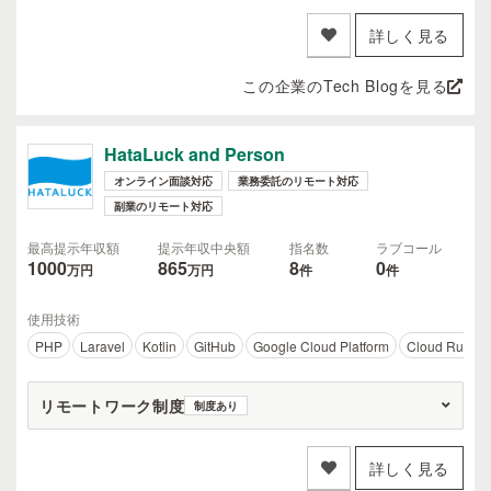
詳しく見る
この企業のTech Blogを見る
HataLuck and Person
オンライン面談対応
業務委託のリモート対応
副業のリモート対応
最高提示年収額
提示年収中央額
指名数
ラブコール
1000
865
8
0
万円
万円
件
件
使用技術
PHP
Laravel
Kotlin
GitHub
Google Cloud Platform
Cloud Run
リモートワーク制度
制度あり
詳しく見る