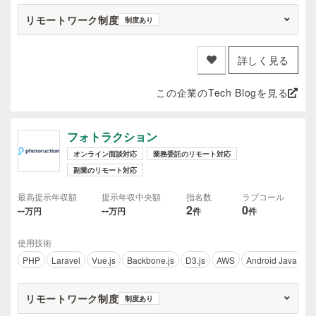
リモートワーク制度
制度あり
詳しく見る
この企業のTech Blogを見る
フォトラクション
オンライン面談対応
業務委託のリモート対応
副業のリモート対応
最高提示年収額
提示年収中央額
指名数
ラブコール
--
--
2
0
万円
万円
件
件
使用技術
PHP
Laravel
Vue.js
Backbone.js
D3.js
AWS
Android Java
Ko
リモートワーク制度
制度あり