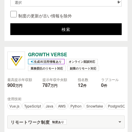
制度の更新が古い情報を除外
GROWTH VERSE
生成AI活用情報あり
オンライン面談対応
業務委託のリモート対応
副業のリモート対応
最高提示年収額
提示年収中央額
指名数
ラブコール
900
787
12
0
万円
万円
件
件
使用技術
Vue.js
TypeScript
Java
AWS
Python
Snowflake
PostgreSQL
リモートワーク制度
制度あり