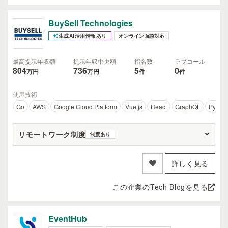
BuySell Technologies
生成AI活用情報あり
オンライン面談対応
最高提示年収額
提示年収中央額
指名数
ラブコール
804
736
5
0
万円
万円
件
件
使用技術
Go
AWS
Google Cloud Platform
Vue.js
React
GraphQL
Python
リモートワーク制度
制度あり
詳しく見る
この企業のTech Blogを見る
EventHub